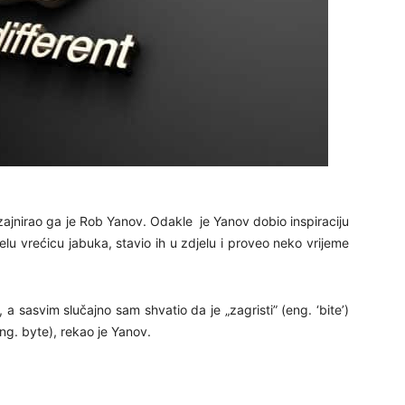
24
26
27
dizajnirao ga je Rob Yanov. Odakle je Yanov dobio inspiraciju
ijelu vrećicu jabuka, stavio ih u zdjelu i proveo neko vrijeme
29
a sasvim slučajno sam shvatio da je „zagristi” (eng. ‘bite’)
eng. byte), rekao je Yanov.
30
31