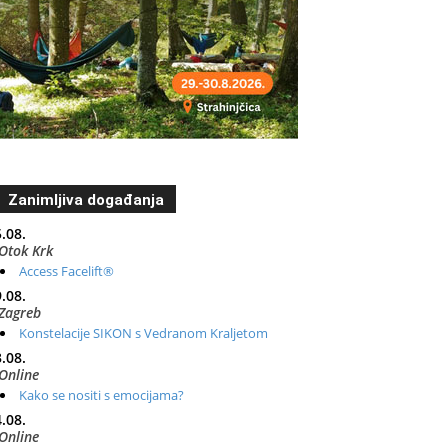
Zanimljiva događanja
.08.
Otok Krk
Access Facelift®
.08.
Zagreb
Konstelacije SIKON s Vedranom Kraljetom
.08.
Online
Kako se nositi s emocijama?
.08.
Online