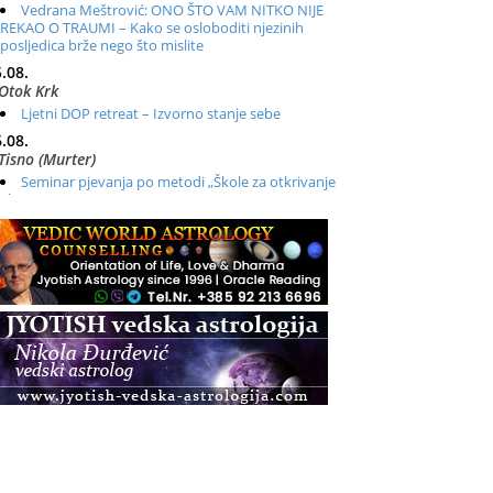
Vedrana Meštrović: ONO ŠTO VAM NITKO NIJE
REKAO O TRAUMI – Kako se osloboditi njezinih
posljedica brže nego što mislite
.08.
Otok Krk
Ljetni DOP retreat – Izvorno stanje sebe
.08.
Tisno (Murter)
Seminar pjevanja po metodi „Škole za otkrivanje
glasa“
.08.
Online
Radionica: Pomagači iz drugih dimenzija Online –
otvoreno za sve
.08.
Zagreb+Online
Osnovni ThetaHealing® tečaj, Zagreb i Online
.08.
Pula
Access BARS®, otpusti stres
.08.
Pula
Access Energetski Facelift®