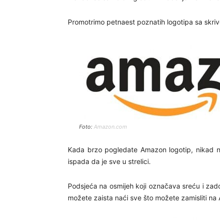
Promotrimo petnaest poznatih logotipa sa skri
Foto:
Amazon.com
Kada brzo pogledate Amazon logotip, nikad ne
ispada da je sve u strelici.
Podsjeća na osmijeh koji označava sreću i zadov
možete zaista naći sve što možete zamisliti n