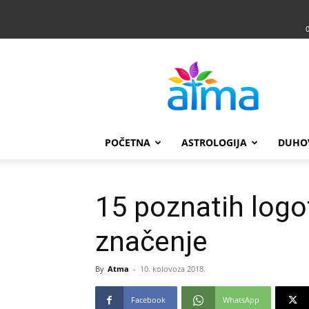
Atma
POČETNA
ASTROLOGIJA
DUHO
15 poznatih logo
značenje
By
Atma
-
10. kolovoza 2018.
Facebook
WhatsApp