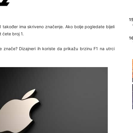
15
 također ima skriveno značenje. Ako bolje pogledate bijeli
 ćete broj 1.
16
e znače? Dizajneri ih koriste da prikažu brzinu F1 na utrci
20
21
22
23