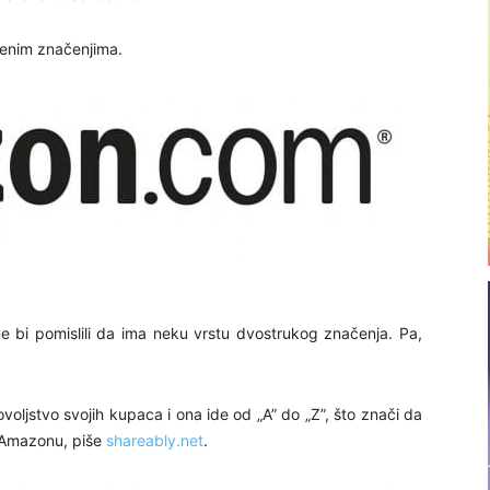
venim značenjima.
 bi pomislili da ima neku vrstu dvostrukog značenja. Pa,
oljstvo svojih kupaca i ona ide od „A” do „Z”, što znači da
a Amazonu, piše
shareably.net
.