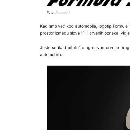
Foto:
Formula 1
Kad smo već kod automobila, logotip Formule 1
prostor između slova “F” i crvenih oznaka, vidjet
Jeste se ikad pitali što agresivne crvene prug
automobila.