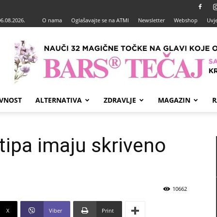
06.08.2026.
O nama
Oglašavajte se na ATMI
Newsletter
Webshop
Uvje
VNOST
ALTERNATIVA
ZDRAVLJE
MAGAZIN
R
tipa imaju skriveno
10662
X
Viber
Print