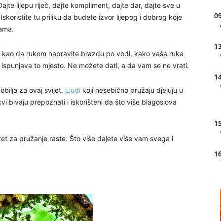
ajte lijepu riječ, dajte kompliment, dajte dar, dajte sve u
09
koristite tu priliku da budete izvor lijepog i dobrog koje
vama.
13
je kao da rukom napravite brazdu po vodi, kako vaša ruka
ispunjava to mjesto. Ne možete dati, a da vam se ne vrati.
14
bilja za ovaj svijet.
Ljudi
koji nesebično pružaju djeluju u
i bivaju prepoznati i iskorišteni da što više blagoslova
15
et za pružanje raste. Što više dajete više vam svega i
16
20