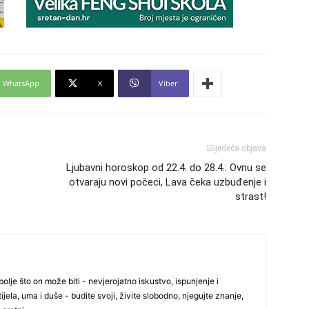
29
30
WhatsApp
X
Viber
31
Slijedeća objava
28
Ljubavni horoskop od 22.4. do 28.4.: Ovnu se
otvaraju novi počeci, Lava čeka uzbuđenje i
strast!
05
olje što on može biti - nevjerojatno iskustvo, ispunjenje i
ijela, uma i duše - budite svoji, živite slobodno, njegujte znanje,
06