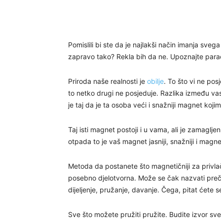
Pomislili bi ste da je najlakši način imanja svega 
zapravo tako? Rekla bih da ne. Upoznajte parado
Priroda naše realnosti je
obilje
. To što vi ne pos
to netko drugi ne posjeduje. Razlika između vas 
je taj da je ta osoba veći i snažniji magnet kojim 
Taj isti magnet postoji i u vama, ali je zamaglj
otpada to je vaš magnet jasniji, snažniji i magnet
Metoda da postanete što magnetičniji za privlač
posebno djelotvorna. Može se čak nazvati preč
dijeljenje, pružanje, davanje. Čega, pitat ćete 
Sve što možete pružiti pružite. Budite izvor sve