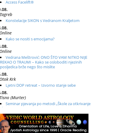
Access Facelift®
.08.
Zagreb
Konstelacije SIKON s Vedranom Kraljetom
.08.
Online
Kako se nositi s emocijama?
.08.
Online
Vedrana Meštrović: ONO ŠTO VAM NITKO NIJE
REKAO O TRAUMI – Kako se osloboditi njezinih
posljedica brže nego što mislite
.08.
Otok Krk
Ljetni DOP retreat – Izvorno stanje sebe
.08.
Tisno (Murter)
Seminar pjevanja po metodi „Škole za otkrivanje
glasa“
.08.
Online
Radionica: Pomagači iz drugih dimenzija Online –
otvoreno za sve