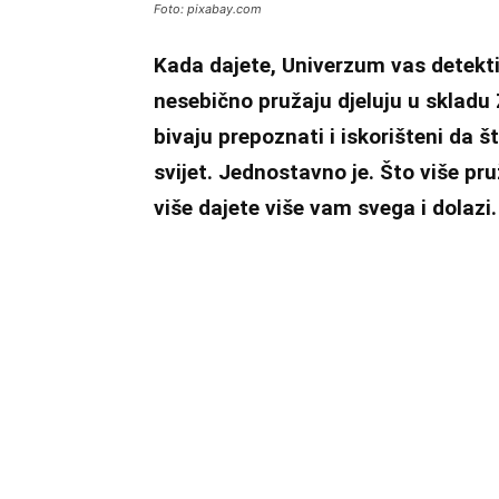
Foto: pixabay.com
Kada dajete, Univerzum vas detektira
nesebično pružaju djeluju u skladu
bivaju prepoznati i iskorišteni da š
svijet. Jednostavno je. Što više pr
više dajete više vam svega i dolazi.