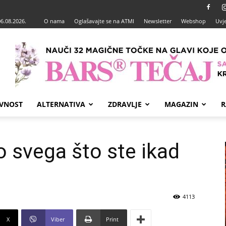
06.08.2026.
O nama
Oglašavajte se na ATMI
Newsletter
Webshop
Uvje
VNOST
ALTERNATIVA
ZDRAVLJE
MAGAZIN
R
o svega što ste ikad
4113
X
Viber
Print