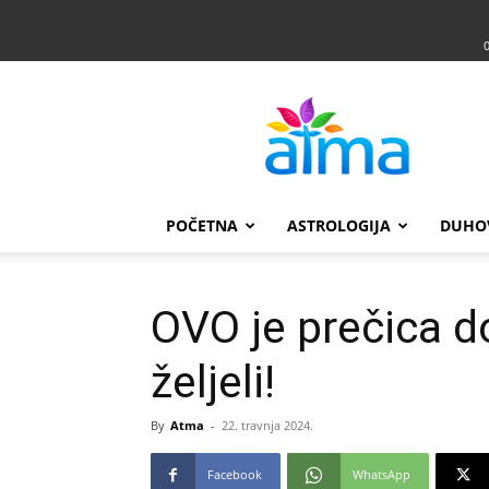
Atma
POČETNA
ASTROLOGIJA
DUHO
OVO je prečica d
željeli!
By
Atma
-
22. travnja 2024.
Facebook
WhatsApp