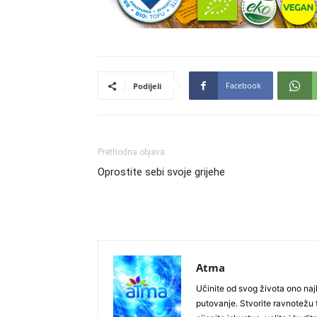
Facebook
Podijeli
Prethodna objava
Oprostite sebi svoje grijehe
Atma
Učinite od svog života ono najb
putovanje. Stvorite ravnotežu t