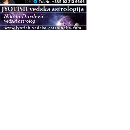
.08.
Zagreb+Online
Osnovni ThetaHealing® tečaj, Zagreb i Online
.08.
Pula
Access BARS®, otpusti stres
.08.
Pula
Access Energetski Facelift®
.08.
Zagreb
Pjesma srca / Zagreb
Online
Tečaj Višeg Vodstva, razvijanja intuicije i Akaša
zapisa
.08.
Online
Postanite Nositelj Vibracije Nove Zemlje
.08.
Visoko
Alemka Dauskardt – Jednodnevna radionica
sistemskih konstelacija