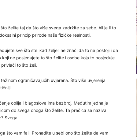
što želite taj da što više svega zadržite za sebe. Ali je li to
ksalni princip prirode naše fizičke realnosti.
jedujete sve što ste ikad željeli ne znači da to ne postoji i da
koji ne posjedujete to što želite i osobe koja to posjeduje
privlači to što želi.
en težinom ograničavajućih uvjerena. Što više uvjerenja
ičniji.
enje obilja i blagoslova ima bezbroj. Međutim jedna je
icom do svega onoga što želite. Ta prečica se naziva
se? Svega!
ga što vam fali. Pronađite u sebi ono što želite da vam