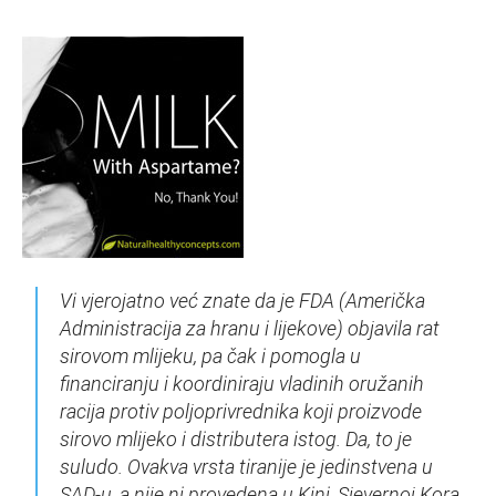
Vi vjerojatno već znate da je FDA (Američka
Administracija za hranu i lijekove) objavila rat
sirovom mlijeku, pa čak i pomogla u
financiranju i koordiniraju vladinih oružanih
racija protiv poljoprivrednika koji proizvode
sirovo mlijeko i distributera istog. Da, to je
suludo. Ovakva vrsta tiranije je jedinstvena u
SAD-u, a nije ni provedena u Kini, Sjevernoj Kora