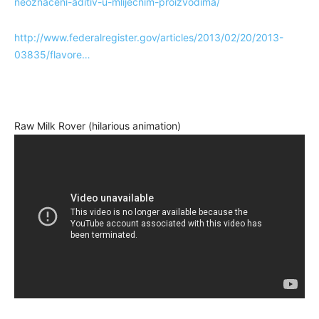
neoznaceni-aditiv-u-mlijecnim-proizvodima/
http://www.federalregister.gov/articles/2013/02/20/2013-
03835/flavore…
Raw Milk Rover (hilarious animation)