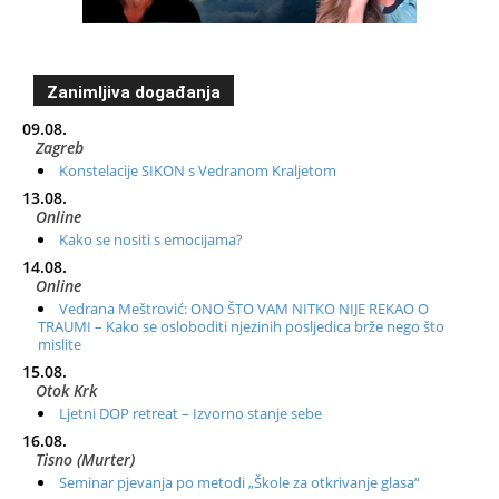
Zanimljiva događanja
09.08.
Zagreb
Konstelacije SIKON s Vedranom Kraljetom
13.08.
Online
Kako se nositi s emocijama?
14.08.
Online
Vedrana Meštrović: ONO ŠTO VAM NITKO NIJE REKAO O
TRAUMI – Kako se osloboditi njezinih posljedica brže nego što
mislite
15.08.
Otok Krk
Ljetni DOP retreat – Izvorno stanje sebe
16.08.
Tisno (Murter)
Seminar pjevanja po metodi „Škole za otkrivanje glasa“