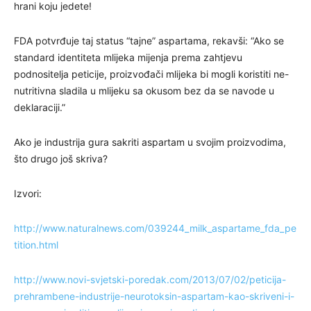
hrani koju jedete!
FDA potvrđuje taj status “tajne” aspartama, rekavši: “Ako se
standard identiteta mlijeka mijenja prema zahtjevu
podnositelja peticije, proizvođači mlijeka bi mogli koristiti ne-
nutritivna sladila u mlijeku sa okusom bez da se navode u
deklaraciji.”
Ako je industrija gura sakriti aspartam u svojim proizvodima,
što drugo još skriva?
Izvori:
http://www.naturalnews.com/039244_milk_aspartame_fda_pe
tition.html
http://www.novi-svjetski-poredak.com/2013/07/02/peticija-
prehrambene-industrije-neurotoksin-aspartam-kao-skriveni-i-