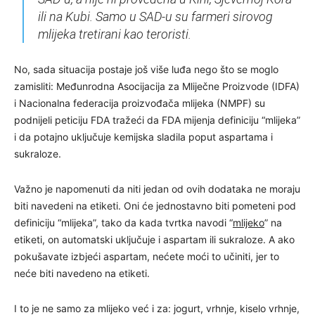
ili na Kubi. Samo u SAD-u su farmeri sirovog
mlijeka tretirani kao teroristi.
No, sada situacija postaje još više luđa nego što se moglo
zamisliti: Međunrodna Asocijacija za Mliječne Proizvode (IDFA)
i Nacionalna federacija proizvođača mlijeka (NMPF) su
podnijeli peticiju FDA tražeći da FDA mijenja definiciju “mlijeka”
i da potajno uključuje kemijska sladila poput aspartama i
sukraloze.
Važno je napomenuti da niti jedan od ovih dodataka ne moraju
biti navedeni na etiketi. Oni će jednostavno biti pometeni pod
definiciju “mlijeka”, tako da kada tvrtka navodi “
mlijeko
” na
etiketi, on automatski uključuje i aspartam ili sukraloze. A ako
pokušavate izbjeći aspartam, nećete moći to učiniti, jer to
neće biti navedeno na etiketi.
I to je ne samo za mlijeko već i za: jogurt, vrhnje, kiselo vrhnje,