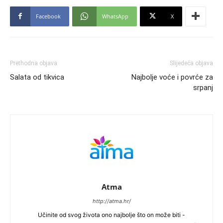
Facebook
WhatsApp
X
Prethodna objava
Slijedeća objava
Salata od tikvica
Najbolje voće i povrće za
srpanj
Atma
http://atma.hr/
Učinite od svog života ono najbolje što on može biti -