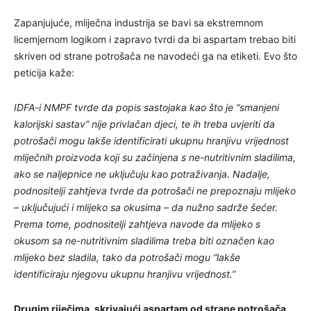
Zapanjujuće, mliječna industrija se bavi sa ekstremnom
licemjernom logikom i zapravo tvrdi da bi aspartam trebao biti
skriven od strane potrošača ne navodeći ga na etiketi. Evo što
peticija kaže:
IDFA-i NMPF tvrde da popis sastojaka kao što je “smanjeni
kalorijski sastav” nije privlačan djeci, te ih treba uvjeriti da
potrošači mogu lakše identificirati ukupnu hranjivu vrijednost
mliječnih proizvoda koji su začinjena s ne-nutritivnim sladilima,
ako se naljepnice ne uključuju kao potraživanja. Nadalje,
podnositelji zahtjeva tvrde da potrošači ne prepoznaju mlijeko
– uključujući i mlijeko sa okusima – da nužno sadrže šećer.
Prema tome, podnositelji zahtjeva navode da mlijeko s
okusom sa ne-nutritivnim sladilima treba biti označen kao
mlijeko bez sladila, tako da potrošači mogu “lakše
identificiraju njegovu ukupnu hranjivu vrijednost.”
Drugim riječima, skrivajući aspartam od strane potrošača