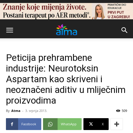
Peticija prehrambene
industrije: Neurotoksin
Aspartam kao skriveni i
neoznačeni aditiv u mliječnim
proizvodima
By
Atma
-
3. srpnja 2013.
509
Facebook
WhatsApp
X