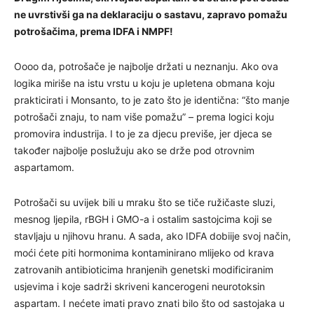
ne uvrstivši ga na deklaraciju o sastavu, zapravo pomažu
potrošačima, prema IDFA i NMPF!
Oooo da, potrošače je najbolje držati u neznanju. Ako ova
logika miriše na istu vrstu u koju je upletena obmana koju
prakticirati i Monsanto, to je zato što je identična: “što manje
potrošači znaju, to nam više pomažu” – prema logici koju
promovira industrija. I to je za djecu previše, jer djeca se
također najbolje poslužuju ako se drže pod otrovnim
aspartamom.
Potrošači su uvijek bili u mraku što se tiče ružičaste sluzi,
mesnog ljepila, rBGH i GMO-a i ostalim sastojcima koji se
stavljaju u njihovu hranu. A sada, ako IDFA dobiije svoj ​​način,
moći ćete piti hormonima kontaminirano mlijeko od krava
zatrovanih antibioticima hranjenih genetski modificiranim
usjevima i koje sadrži skriveni kancerogeni neurotoksin
aspartam. I nećete imati pravo znati bilo što od sastojaka u