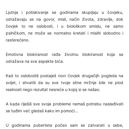
Ljutnja i potiskivanje se godinama skupljaju u čovjeku,
odražavaju se na govor, misli, način života, zdravlje, dok
čovjek to ne oslobodi, i u biološkom smislu, ne samo
psihičkom, ne može se normalno kretati i misliti slobodno i
rasterećeno.
Emotivna blokiranost rađa životnu blokiranost koja se
odražava na sve aspekte bića.
Kad to oslobodiš postaješ novi čovjek drugačijh pogleda na
svijet, i shvatiš da su sve tvoje sitne mržnje bile ne plod
realnosti nego rezultat nesreće u kojoj si se našao.
A kada riješiš sve svoje probleme nemaš potrebu naslađivati
se tuđim već gledaš kako im pomoći…
U godinama puberteta počeo sam se zatvarati u sebe,