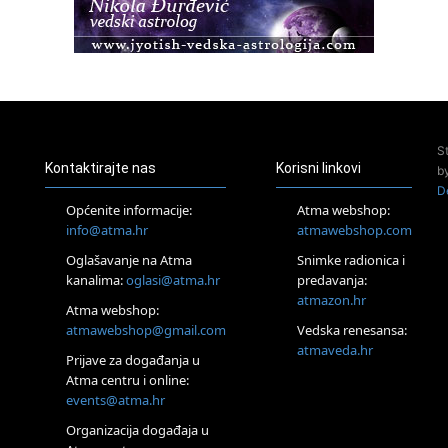
Healing course)
Pula
Access BARS®, otpusti stres
23.08.
Pula
Access Energetski Facelift®
24.08.
S
Zagreb
Kontaktirajte nas
Korisni linkovi
b
Pjesma srca / Zagreb
D
Online
Općenite informacije:
Atma webshop:
Tečaj Višeg Vodstva, razvijanja intuicije i Akaša zapisa
info@atma.hr
atmawebshop.com
25.08.
Oglašavanje na Atma
Snimke radionica i
Online
kanalima:
oglasi@atma.hr
predavanja:
Upisi u program Profesionalni hipnoterapeut — nova
generacija kreće 25.08. 2026.
atmazon.hr
Atma webshop:
26.08.
atmawebshop@gmail.com
Vedska renesansa:
Online
atmaveda.hr
Postanite Nositelj Vibracije Nove Zemlje
Prijave za događanja u
Atma centru i online:
27.08.
events@atma.hr
Visoko
Alemka Dauskardt – Jednodnevna radionica sistemskih
Organizacija događaja u
konstelacija