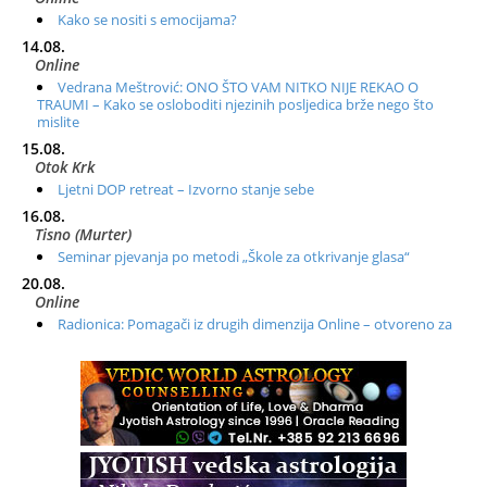
Kako se nositi s emocijama?
14.08.
Online
Vedrana Meštrović: ONO ŠTO VAM NITKO NIJE REKAO O
TRAUMI – Kako se osloboditi njezinih posljedica brže nego što
mislite
15.08.
Otok Krk
Ljetni DOP retreat – Izvorno stanje sebe
16.08.
Tisno (Murter)
Seminar pjevanja po metodi „Škole za otkrivanje glasa“
20.08.
Online
Radionica: Pomagači iz drugih dimenzija Online – otvoreno za
sve
21.08.
Zagreb+Online
Osnovni ThetaHealing® tečaj, Zagreb i Online
22.08.
Zagreb
Osnovna radionica za izscjeljivanje pranom (Basic Pranic