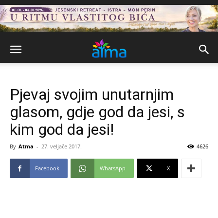
Pjevaj svojim unutarnjim
glasom, gdje god da jesi, s
kim god da jesi!
By
Atma
-
27. veljače 2017.
4626
Facebook
WhatsApp
X