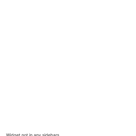
Widget not in any sidebars