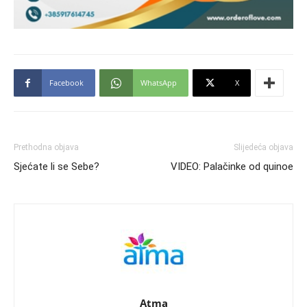
Facebook
WhatsApp
X
Prethodna objava
Slijedeća objava
Sjećate li se Sebe?
VIDEO: Palačinke od quinoe
Atma