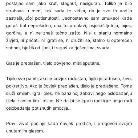
postajao sam jako krut, stegnut, nesiguran. Toliko je bilo
strahova u meni, tek sada to vidim, da je sve to vodilo
zastrašujućoj potisnutosti. Jednostavno sam umukao! Kada
gutaš bol neprekidno, ona te preplavi, osjećaš ljutnju, bijes,
gorčinu, a ni ne znaš točno zašto. Nisi u stanju normalno
živjeti, ni pričati, ni igrati se, ni družiti se, stalno si opterećen
sobom, bježiš od ljudi, i tragaš za rješenjima, svuda.
Glas je preplašen, tijelo povijeno, misli sputane.
Tijelo sve pamti, ako je čovjek radostan, tijelo je radosno, živo,
pokretljivo. Ako je čovjek preplašen, tijelo je preplašeno. Tome
služi smijeh, igra, ples, ne banalnoj zabavi nego oslobađanju
tijela, samim tim i psihe. Ne da bi se igralo radi igre nego radi
oslobađanja potisnutih emocija…
Pravi život počinje kada čovjek prodiše, i progovori svojim
unutarnjim glasom.