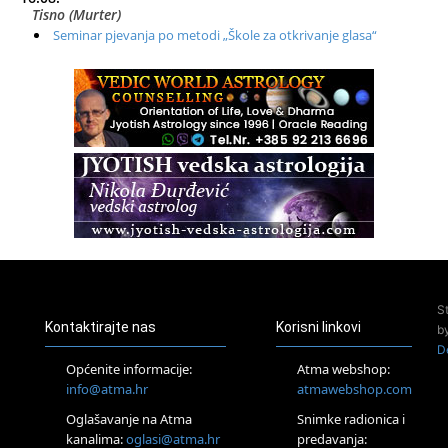
Tisno (Murter)
Seminar pjevanja po metodi „Škole za otkrivanje glasa“
20.08.
Online
Radionica: Pomagači iz drugih dimenzija Online – otvoreno za
sve
21.08.
Zagreb+Online
Osnovni ThetaHealing® tečaj, Zagreb i Online
22.08.
Pula
Access BARS®, otpusti stres
23.08.
Pula
Access Energetski Facelift®
S
24.08.
Kontaktirajte nas
Korisni linkovi
b
Zagreb
D
Pjesma srca / Zagreb
Općenite informacije:
Atma webshop:
Online
info@atma.hr
atmawebshop.com
Tečaj Višeg Vodstva, razvijanja intuicije i Akaša zapisa
Oglašavanje na Atma
Snimke radionica i
26.08.
kanalima:
oglasi@atma.hr
predavanja:
Online