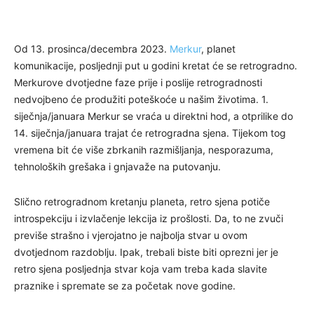
Od 13. prosinca/decembra 2023.
Merkur
, planet
komunikacije, posljednji put u godini kretat će se retrogradno.
Merkurove dvotjedne faze prije i poslije retrogradnosti
nedvojbeno će produžiti poteškoće u našim životima. 1.
siječnja/januara Merkur se vraća u direktni hod, a otprilike do
14. siječnja/januara trajat će retrogradna sjena. Tijekom tog
vremena bit će više zbrkanih razmišljanja, nesporazuma,
tehnoloških grešaka i gnjavaže na putovanju.
Slično retrogradnom kretanju planeta, retro sjena potiče
introspekciju i izvlačenje lekcija iz prošlosti. Da, to ne zvuči
previše strašno i vjerojatno je najbolja stvar u ovom
dvotjednom razdoblju. Ipak, trebali biste biti oprezni jer je
retro sjena posljednja stvar koja vam treba kada slavite
praznike i spremate se za početak nove godine.