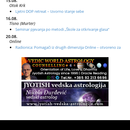
15.08.
Otok Krk
Ljetni DOP retreat – Izvorno stanje sebe
16.08.
Tisno (Murter)
Seminar pjevanja po metodi „Škole za otkrivanje glasa“
20.08.
Online
Radionica: Pomagači iz drugih dimenzija Online – otvoreno za
sve
21.08.
Zagreb+Online
Osnovni ThetaHealing® tečaj, Zagreb i Online
22.08.
Zagreb
Osnovna radionica za izscjeljivanje pranom (Basic Pranic
Healing course)
Pula
Access BARS®, otpusti stres
23.08.
Pula
Access Energetski Facelift®