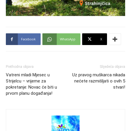
Facebook
WhatsApp
X
Prethodna objava
Slijedeća objava
Vatreni mladi Mjesec u
Uz pravog muškarca nikada
Strijelcu – vrijeme za
nećete razmišljati o ovih 5
pokretanje: Novac će biti u
stvari!
prvom planu događanja!