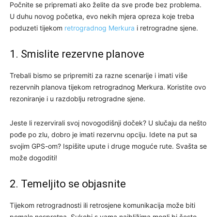
Počnite se pripremati ako želite da sve prođe bez problema.
U duhu novog početka, evo nekih mjera opreza koje treba
poduzeti tijekom
retrogradnog Merkura
i retrogradne sjene.
1. Smislite rezervne planove
Trebali bismo se pripremiti za razne scenarije i imati više
rezervnih planova tijekom retrogradnog Merkura. Koristite ovo
rezoniranje i u razdoblju retrogradne sjene.
Jeste li rezervirali svoj novogodišnji doček? U slučaju da nešto
pođe po zlu, dobro je imati rezervnu opciju. Idete na put sa
svojim GPS-om? Ispišite upute i druge moguće rute. Svašta se
može dogoditi!
2. Temeljito se objasnite
Tijekom retrogradnosti ili retrosjene komunikacija može biti
pomalo nespretna. Sukobi s vama najbližima mogli bi često