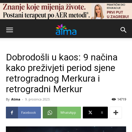
Dobrodošli u kaos: 9 načina
kako preživjeti period sjene
retrogradnog Merkura i
retrogradni Merkur
By
Atma
-
9. prosinca 2023.
14719
Facebook
WhatsApp
X