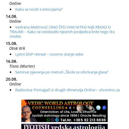
Online
Kako se nositi s emocijama?
14.08.
Online
Vedrana Meštrović: ONO ŠTO VAM NITKO NIJE REKAO O
TRAUMI – Kako se osloboditi njezinih posljedica brže nego što
mislite
15.08.
Otok Krk
Ljetni DOP retreat – Izvorno stanje sebe
16.08.
Tisno (Murter)
Seminar pjevanja po metodi „Škole za otkrivanje glasa“
20.08.
Online
Radionica: Pomagači iz drugih dimenzija Online – otvoreno za
sve
21.08.
Zagreb+Online
Osnovni ThetaHealing® tečaj, Zagreb i Online
22.08.
Zagreb