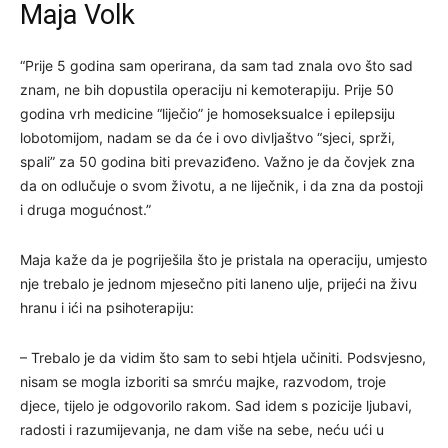
Maja Volk
“Prije 5 godina sam operirana, da sam tad znala ovo što sad
znam, ne bih dopustila operaciju ni kemoterapiju. Prije 50
godina vrh medicine “liječio” je homoseksualce i epilepsiju
lobotomijom, nadam se da će i ovo divljaštvo “sjeci, sprži,
spali” za 50 godina biti prevaziđeno. Važno je da čovjek zna
da on odlučuje o svom životu, a ne liječnik, i da zna da postoji
i druga mogućnost.”
Maja kaže da je pogriješila što je pristala na operaciju, umjesto
nje trebalo je jednom mjesečno piti laneno ulje, prijeći na živu
hranu i ići na psihoterapiju:
– Trebalo je da vidim što sam to sebi htjela učiniti. Podsvjesno,
nisam se mogla izboriti sa smrću majke, razvodom, troje
djece, tijelo je odgovorilo rakom. Sad idem s pozicije ljubavi,
radosti i razumijevanja, ne dam više na sebe, neću ući u