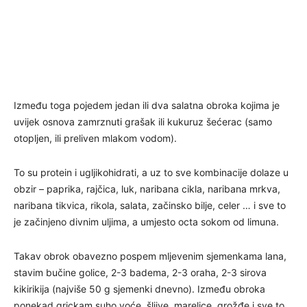
Između toga pojedem jedan ili dva salatna obroka kojima je
uvijek osnova zamrznuti grašak ili kukuruz šećerac (samo
otopljen, ili preliven mlakom vodom).
To su protein i ugljikohidrati, a uz to sve kombinacije dolaze u
obzir – paprika, rajčica, luk, naribana cikla, naribana mrkva,
naribana tikvica, rikola, salata, začinsko bilje, celer … i sve to
je začinjeno divnim uljima, a umjesto octa sokom od limuna.
Takav obrok obavezno pospem mljevenim sjemenkama lana,
stavim bučine golice, 2-3 badema, 2-3 oraha, 2-3 sirova
kikirikija (najviše 50 g sjemenki dnevno). Između obroka
ponekad grickam suho voće, šljive, marelice, grožđe i sve to