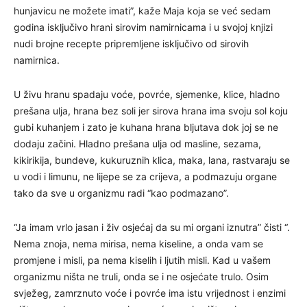
hunjavicu ne možete imati”, kaže Maja koja se već sedam
godina isključivo hrani sirovim namirnicama i u svojoj knjizi
nudi brojne recepte pripremljene isključivo od sirovih
namirnica.
U živu hranu spadaju voće, povrće, sjemenke, klice, hladno
prešana ulja, hrana bez soli jer sirova hrana ima svoju sol koju
gubi kuhanjem i zato je kuhana hrana bljutava dok joj se ne
dodaju začini. Hladno prešana ulja od masline, sezama,
kikirikija, bundeve, kukuruznih klica, maka, lana, rastvaraju se
u vodi i limunu, ne lijepe se za crijeva, a podmazuju organe
tako da sve u organizmu radi “kao podmazano”.
“Ja imam vrlo jasan i živ osjećaj da su mi organi iznutra” čisti “.
Nema znoja, nema mirisa, nema kiseline, a onda vam se
promjene i misli, pa nema kiselih i ljutih misli. Kad u vašem
organizmu ništa ne truli, onda se i ne osjećate trulo. Osim
svježeg, zamrznuto voće i povrće ima istu vrijednost i enzimi