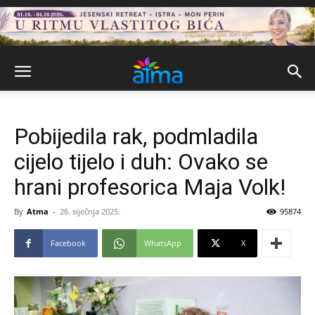
Pobijedila rak, podmladila
cijelo tijelo i duh: Ovako se
hrani profesorica Maja Volk!
By
Atma
-
26. siječnja 2025.
95874
Facebook
WhatsApp
X