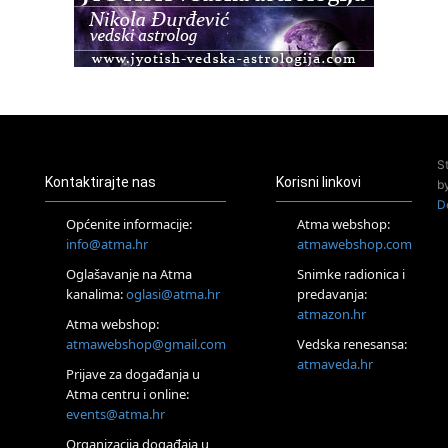
Osnovna radionica za izscjeljivanje pranom (Basic Pranic
Healing course)
Pula
Access BARS®, otpusti stres
23.08.
Pula
Access Energetski Facelift®
24.08.
S
Zagreb
Kontaktirajte nas
Korisni linkovi
b
Pjesma srca / Zagreb
D
Online
Općenite informacije:
Atma webshop:
Tečaj Višeg Vodstva, razvijanja intuicije i Akaša zapisa
info@atma.hr
atmawebshop.com
25.08.
Oglašavanje na Atma
Snimke radionica i
Online
kanalima:
oglasi@atma.hr
predavanja:
Upisi u program Profesionalni hipnoterapeut — nova
generacija kreće 25.08. 2026.
atmazon.hr
Atma webshop:
26.08.
atmawebshop@gmail.com
Vedska renesansa:
Online
atmaveda.hr
Postanite Nositelj Vibracije Nove Zemlje
Prijave za događanja u
Atma centru i online:
27.08.
events@atma.hr
Visoko
Alemka Dauskardt – Jednodnevna radionica sistemskih
Organizacija događaja u