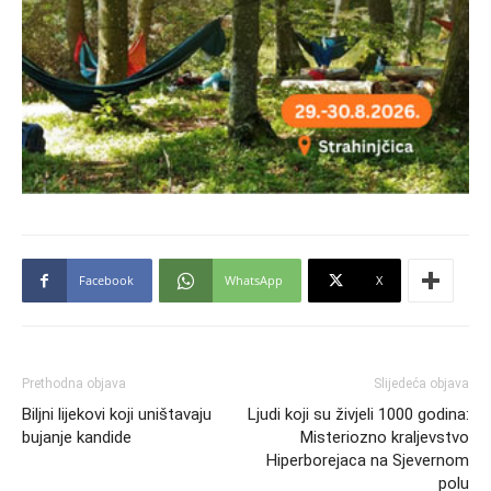
Facebook
WhatsApp
X
Prethodna objava
Slijedeća objava
Biljni lijekovi koji uništavaju
Ljudi koji su živjeli 1000 godina:
bujanje kandide
Misteriozno kraljevstvo
Hiperborejaca na Sjevernom
polu