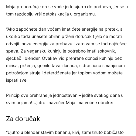
Maja preporučuje da se voće jede ujutro do podneva, jer se u
tom razdoblju vrši detoksikacija u organizmu.
“Ako započnete dan voćem imat ćete energije na pretek, a
ukoliko tada unesete obilan prženi doručak tijelo će morati
odvojiti novu energiju za probavu i zato vam se tad najčešće
spava. Za vegansku kuhinju je potrebno imati sokovnik,
sjeckač i blender. Ovakav vid prehrane donosi kuhinju bez
mirisa, prženja, gomile tava i lonaca, s drastično smanjenom
potrošnjom struje i deterdženata jer toplom vodom možete
isprati sve.
Princip ove prehrane je jednostavan – jedite svakog dana u
svim bojama! Ujutro i navečer Maja ima voćne obroke:
Za doručak
“Ujutro u blender stavim bananu, kivi, zamrznuto bobičasto