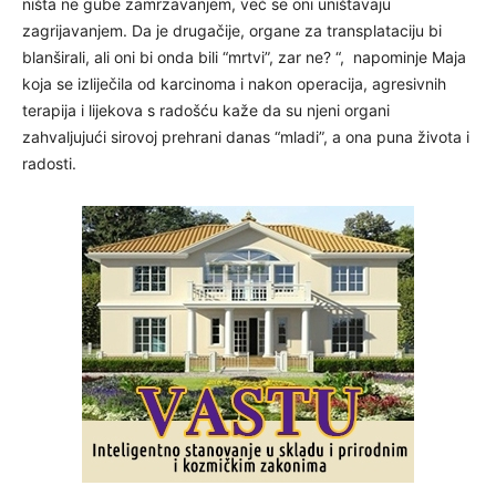
ništa ne gube zamrzavanjem, već se oni uništavaju
zagrijavanjem. Da je drugačije, organe za transplataciju bi
blanširali, ali oni bi onda bili “mrtvi”, zar ne? “, napominje Maja
koja se izliječila od karcinoma i nakon operacija, agresivnih
terapija i lijekova s radošću kaže da su njeni organi
zahvaljujući sirovoj prehrani danas “mladi”, a ona puna života i
radosti.