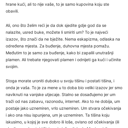
hrane kući, ali to nije vaše, to je samo kupovina koju ste
obavili.
Ali, ono što želim reći je da dok sjedite gdje god da se
nalazite, usred buke, možete li smiriti um? To je najveći
izazov, što znači da ne bježite. Nema eskapizma, odlaska na
određena mjesta. Za buđenje, duhovna mjesta pomažu.
Međutim to je samo za buđenje, kako bi zapalili unutrašnji
plamen. Ali trebate njegovati plamen i odnijeti ga kući i učinite
svojim.
Stoga morate uroniti duboko u svoju tišinu i postati tišina, i
onda je vaša. To je za mene u to doba bio veliki izazov jer smo
naviknuti na vanjske utjecaje. Stalno se dosađujemo jer um
traži od nas zabavu, razonodu, internet. Ako to ne dobija, um
postaje jako uznemiren, vrlo uznemiren. Um stvara očekivanja
i ako ona nisu ispunjena, um je uznemiren. Ta tišina koju
iskusimo, u kojoj je sve dobro ili loše, ovisno od očekivanja (ili