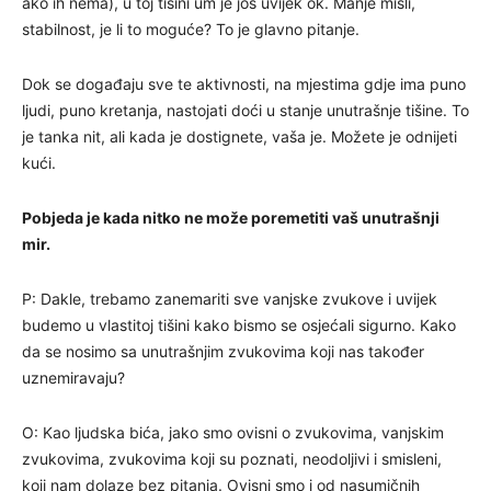
ako ih nema), u toj tišini um je još uvijek ok. Manje misli,
stabilnost, je li to moguće? To je glavno pitanje.
Dok se događaju sve te aktivnosti, na mjestima gdje ima puno
ljudi, puno kretanja, nastojati doći u stanje unutrašnje tišine. To
je tanka nit, ali kada je dostignete, vaša je. Možete je odnijeti
kući.
Pobjeda je kada nitko ne može poremetiti vaš unutrašnji
mir.
P: Dakle, trebamo zanemariti sve vanjske zvukove i uvijek
budemo u vlastitoj tišini kako bismo se osjećali sigurno. Kako
da se nosimo sa unutrašnjim zvukovima koji nas također
uznemiravaju?
O: Kao ljudska bića, jako smo ovisni o zvukovima, vanjskim
zvukovima, zvukovima koji su poznati, neodoljivi i smisleni,
koji nam dolaze bez pitanja. Ovisni smo i od nasumičnih