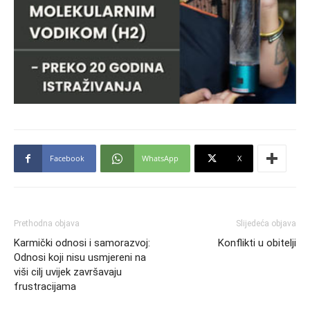
Facebook
WhatsApp
X
Prethodna objava
Slijedeća objava
Karmički odnosi i samorazvoj:
Konflikti u obitelji
Odnosi koji nisu usmjereni na
viši cilj uvijek završavaju
frustracijama