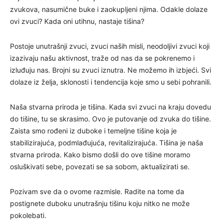
zvukova, nasumične buke i zaokupljeni njima. Odakle dolaze
ovi zvuci? Kada oni utihnu, nastaje tišina?
Postoje unutrašnji zvuci, zvuci naših misli, neodoljivi zvuci koji
izazivaju našu aktivnost, traže od nas da se pokrenemo i
izluđuju nas. Brojni su zvuci iznutra. Ne možemo ih izbjeći. Svi
dolaze iz želja, sklonosti i tendencija koje smo u sebi pohranili.
Naša stvarna priroda je tišina. Kada svi zvuci na kraju dovedu
do tišine, tu se skrasimo. Ovo je putovanje od zvuka do tišine.
Zaista smo rođeni iz duboke i temeljne tišine koja je
stabilizirajuća, podmlađujuća, revitalizirajuća. Tišina je naša
stvarna priroda. Kako bismo došli do ove tišine moramo
osluškivati sebe, povezati se sa sobom, aktualizirati se.
Pozivam sve da o ovome razmisle. Radite na tome da
postignete duboku unutrašnju tišinu koju nitko ne može
pokolebati.