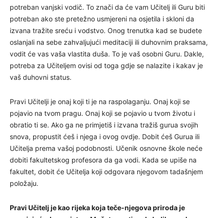
potreban vanjski vodič. To znači da će vam Učitelj ili Guru biti
potreban ako ste pretežno usmjereni na osjetila i skloni da
izvana tražite sreću i vodstvo. Onog trenutka kad se budete
oslanjali na sebe zahvaljujući meditaciji ili duhovnim praksama,
vodit će vas vaša vlastita duša. To je vaš osobni Guru. Dakle,
potreba za Učiteljem ovisi od toga gdje se nalazite i kakav je
vaš duhovni status.
Pravi Učitelji je onaj koji ti je na raspolaganju. Onaj koji se
pojavio na tvom pragu. Onaj koji se pojavio u tvom životu i
obratio ti se. Ako ga ne primjetiš i izvana tražiš gurua svojih
snova, propustit ćeš i njega i ovog ovdje. Dobit ćeš Gurua ili
Učitelja prema vašoj podobnosti. Učenik osnovne škole neće
dobiti fakultetskog profesora da ga vodi. Kada se upiše na
fakultet, dobit će Učitelja koji odgovara njegovom tadašnjem
položaju.
Pravi Učitelj je kao rijeka koja teče-njegova priroda je