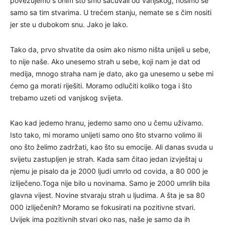
povezujemo s onim što smo sačuvali od vanjskog, nosimo se
samo sa tim stvarima. U trećem stanju, nemate se s čim nositi
jer ste u dubokom snu. Jako je lako.
Tako da, prvo shvatite da osim ako nismo ništa unijeli u sebe,
to nije naše. Ako unesemo strah u sebe, koji nam je dat od
medija, mnogo straha nam je dato, ako ga unesemo u sebe mi
ćemo ga morati riješiti. Moramo odlučiti koliko toga i što
trebamo uzeti od vanjskog svijeta.
Kao kad jedemo hranu, jedemo samo ono u čemu uživamo.
Isto tako, mi moramo unijeti samo ono što stvarno volimo ili
ono što želimo zadržati, kao što su emocije. Ali danas svuda u
svijetu zastupljen je strah. Kada sam čitao jedan izvještaj u
njemu je pisalo da je 2000 ljudi umrlo od covida, a 80 000 je
izliječeno.Toga nije bilo u novinama. Samo je 2000 umrlih bila
glavna vijest. Novine stvaraju strah u ljudima. A šta je sa 80
000 izliječenih? Moramo se fokusirati na pozitivne stvari.
Uvijek ima pozitivnih stvari oko nas, naše je samo da ih