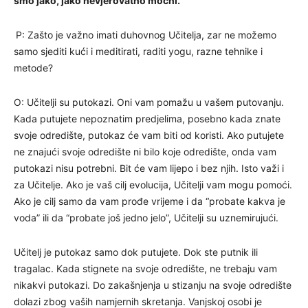
smo jako, jako nevjerovatno moćni.
P: Zašto je važno imati duhovnog Učitelja, zar ne možemo
samo sjediti kući i meditirati, raditi yogu, razne tehnike i
metode?
O: Učitelji su putokazi. Oni vam pomažu u vašem putovanju.
Kada putujete nepoznatim predjelima, posebno kada znate
svoje odredište, putokaz će vam biti od koristi. Ako putujete
ne znajući svoje odredište ni bilo koje odredište, onda vam
putokazi nisu potrebni. Bit će vam lijepo i bez njih. Isto važi i
za Učitelje. Ako je vaš cilj evolucija, Učitelji vam mogu pomoći.
Ako je cilj samo da vam prođe vrijeme i da “probate kakva je
voda” ili da “probate još jedno jelo”, Učitelji su uznemirujući.
Učitelj je putokaz samo dok putujete. Dok ste putnik ili
tragalac. Kada stignete na svoje odredište, ne trebaju vam
nikakvi putokazi. Do zakašnjenja u stizanju na svoje odredište
dolazi zbog vaših namjernih skretanja. Vanjskoj osobi je