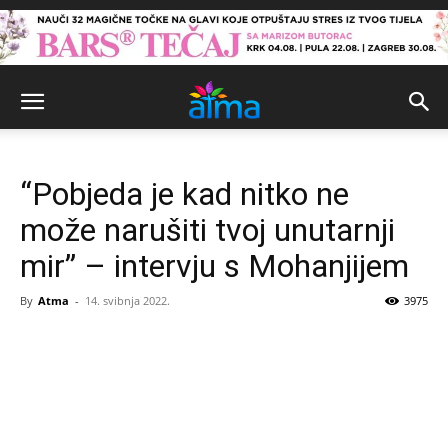
“Pobjeda je kad nitko ne
može narušiti tvoj unutarnji
mir” – intervju s Mohanjijem
By
Atma
-
14. svibnja 2022.
3975