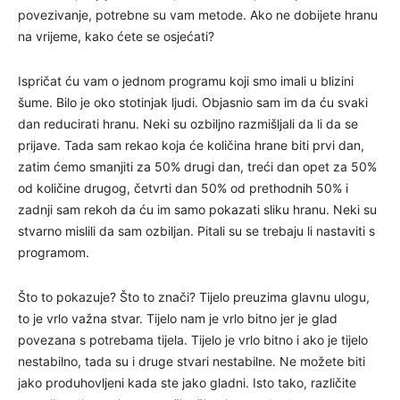
povezivanje, potrebne su vam metode. Ako ne dobijete hranu
na vrijeme, kako ćete se osjećati?
Ispričat ću vam o jednom programu koji smo imali u blizini
šume. Bilo je oko stotinjak ljudi. Objasnio sam im da ću svaki
dan reducirati hranu. Neki su ozbiljno razmišljali da li da se
prijave. Tada sam rekao koja će količina hrane biti prvi dan,
zatim ćemo smanjiti za 50% drugi dan, treći dan opet za 50%
od količine drugog, četvrti dan 50% od prethodnih 50% i
zadnji sam rekoh da ću im samo pokazati sliku hranu. Neki su
stvarno mislili da sam ozbiljan. Pitali su se trebaju li nastaviti s
programom.
Što to pokazuje? Što to znači? Tijelo preuzima glavnu ulogu,
to je vrlo važna stvar. Tijelo nam je vrlo bitno jer je glad
povezana s potrebama tijela. Tijelo je vrlo bitno i ako je tijelo
nestabilno, tada su i druge stvari nestabilne. Ne možete biti
jako produhovljeni kada ste jako gladni. Isto tako, različite