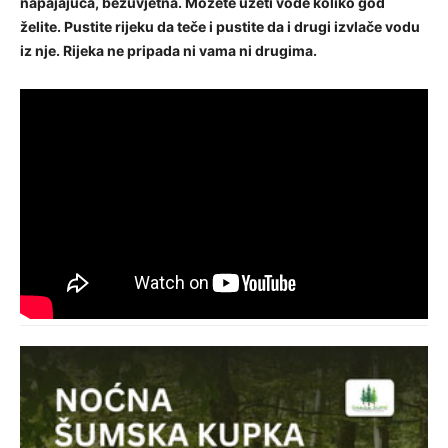
napajajuća, bezuvjetna. Možete uzeti vode koliko god
želite. Pustite rijeku da teče i pustite da i drugi izvlače vodu
iz nje. Rijeka ne pripada ni vama ni drugima.