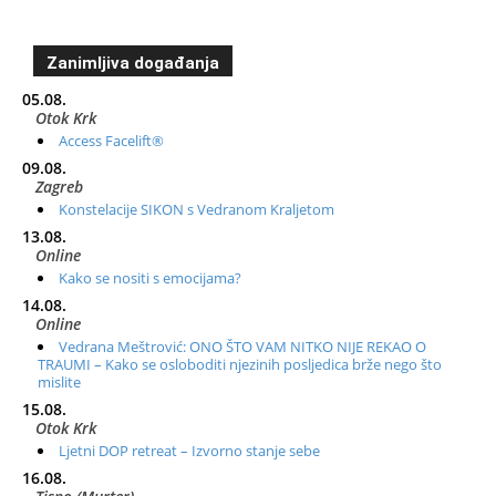
Zanimljiva događanja
05.08.
Otok Krk
Access Facelift®
09.08.
Zagreb
Konstelacije SIKON s Vedranom Kraljetom
13.08.
Online
Kako se nositi s emocijama?
14.08.
Online
Vedrana Meštrović: ONO ŠTO VAM NITKO NIJE REKAO O
TRAUMI – Kako se osloboditi njezinih posljedica brže nego što
mislite
15.08.
Otok Krk
Ljetni DOP retreat – Izvorno stanje sebe
16.08.