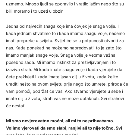
uzmemo. Mnogo ljudi se oporavilo i vratilo jačim nego što su
bili, moramo i to uzeti u obzir.
Jedna od najvećih snaga koje ima čovjek je snaga volje. I
kada jednom shvatimo to i kada imamo snagu volje, nećemo
imati prepreke u svijetu. Svijet će se u potpunosti otvoriti za
nas. Kada ponekad ne možemo napredovati, to je zato što
imamo manjak snage volje. Snaga volje je veoma važna,
posebno sada. Mi imamo instinkt za preživljavanjem i to
izaziva strah. Ali kada imate snagu volje i kada vjerujete da
ćete preživjeti i kada imate jasan cilj u životu, kada želite
uraditi nešto na ovom svijetu prije nego što umrete, priroda će
vam pomoći, podržat će vas. Ako stvarno vjerujete u sebe i
imate cilj u životu, strah vas ne može dotaknuti. Svi strahovi
će nestati.
Mi smo nevjerovatno moćni, ali mi to ne prihvaćamo.
Volimo vjerovati da smo slabi, ranjivi ali to nije točno. Svi