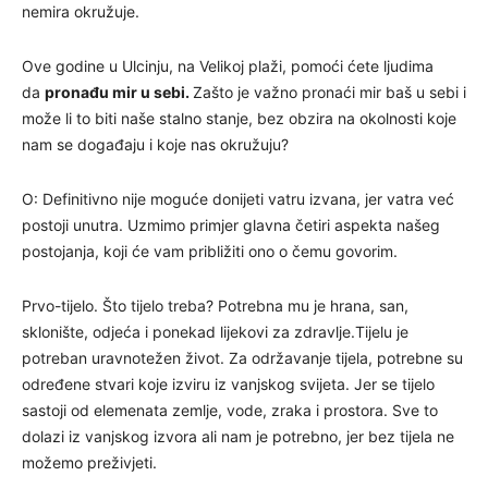
nemira okružuje.
Ove godine u Ulcinju, na Velikoj plaži, pomoći ćete ljudima
da
pronađu mir u sebi.
Zašto je važno pronaći mir baš u sebi i
može li to biti naše stalno stanje, bez obzira na okolnosti koje
nam se događaju i koje nas okružuju?
O: Definitivno nije moguće donijeti vatru izvana, jer vatra već
postoji unutra. Uzmimo primjer glavna četiri aspekta našeg
postojanja, koji će vam približiti ono o čemu govorim.
Prvo-tijelo. Što tijelo treba? Potrebna mu je hrana, san,
sklonište, odjeća i ponekad lijekovi za zdravlje.Tijelu je
potreban uravnotežen život. Za održavanje tijela, potrebne su
određene stvari koje izviru iz vanjskog svijeta. Jer se tijelo
sastoji od elemenata zemlje, vode, zraka i prostora. Sve to
dolazi iz vanjskog izvora ali nam je potrebno, jer bez tijela ne
možemo preživjeti.