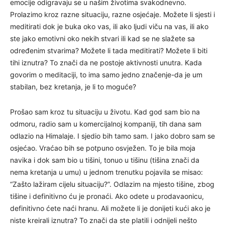
emocije odigravaju se u našim životima svakodnevno.
Prolazimo kroz razne situaciju, razne osjećaje. Možete li sjesti i
meditirati dok je buka oko vas, ili ako ljudi viču na vas, ili ako
ste jako emotivni oko nekih stvari ili kad se ne slažete sa
određenim stvarima? Možete li tada meditirati? Možete li biti
tihi iznutra? To znači da ne postoje aktivnosti unutra. Kada
govorim o meditaciji, to ima samo jedno značenje-da je um
stabilan, bez kretanja, je li to moguće?
Prošao sam kroz tu situaciju u životu. Kad god sam bio na
odmoru, radio sam u komercijalnoj kompaniji, tih dana sam
odlazio na Himalaje. I sjedio bih tamo sam. I jako dobro sam se
osjećao. Vraćao bih se potpuno osvježen. To je bila moja
navika i dok sam bio u tišini, tonuo u tišinu (tišina znači da
nema kretanja u umu) u jednom trenutku pojavila se misao:
“Zašto lažiram cijelu situaciju?”. Odlazim na mjesto tišine, zbog
tišine i definitivno ću je pronaći. Ako odete u prodavaonicu,
definitivno ćete naći hranu. Ali možete li je donijeti kući ako je
niste kreirali iznutra? To znači da ste platili i odnijeli nešto