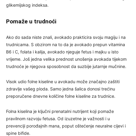
glikemijskog indeksa.
Pomaže u trudnoći
Ako do sada niste znali, avokado prakticira svoju magiju i na
trudnicama. S obzirom na to da je avokado prepun vitamina
B6 i C, folata i kalija, avokado njeguje fetus i majku u isto
vrijeme. Još jedna velika prednost unošenja avokada tijekom
trudnoće je njegova sposobnost da suzbije jutarnje mučnine.
Visok udio folne kiseline u avokadu može značajno zaštiti
zdravlje vašeg ploda. Samo jedna šalica donosi trećinu
preporučene dnevne količine folne kiseline za trudnice.
Folna kiselina je ključni prenatalni nutrijent koji pomaže
pravilnom razvoju fetusa. Od izuzetne je važnosti i u
prevenciji porođajnih mana, poput oštećenje neuralne cijevi i
spine bifide.