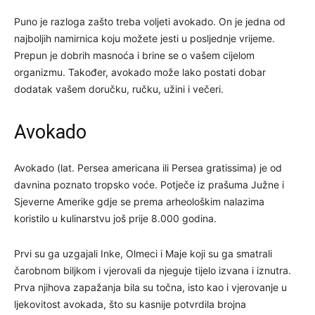
Puno je razloga zašto treba voljeti avokado. On je jedna od
najboljih namirnica koju možete jesti u posljednje vrijeme.
Prepun je dobrih masnoća i brine se o vašem cijelom
organizmu. Također, avokado može lako postati dobar
dodatak vašem doručku, ručku, užini i večeri.
Avokado
Avokado (lat. Persea americana ili Persea gratissima) je od
davnina poznato tropsko voće. Potječe iz prašuma Južne i
Sjeverne Amerike gdje se prema arheološkim nalazima
koristilo u kulinarstvu još prije 8.000 godina.
Prvi su ga uzgajali Inke, Olmeci i Maje koji su ga smatrali
čarobnom biljkom i vjerovali da njeguje tijelo izvana i iznutra.
Prva njihova zapažanja bila su točna, isto kao i vjerovanje u
ljekovitost avokada, što su kasnije potvrdila brojna