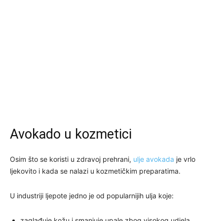
Avokado u kozmetici
Osim što se koristi u zdravoj prehrani,
ulje avokada
je vrlo
ljekovito i kada se nalazi u kozmetičkim preparatima.
U industriji ljepote jedno je od popularnijih ulja koje:
zaglađuje kožu i smanjuje upale zbog visokog udjela