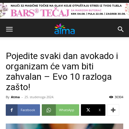
Pojedite svaki dan avokado i
organizam će vam biti
zahvalan – Evo 10 razloga
zašto!
By
Atma
-
25. studenoga 2024.
30304
Facebook
WhatsApp
X