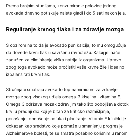
Prema brojnim studijama, konzumiranje polovine jednog
avokada dnevno potiskuje nalete gladi i do 5 sati nakon jela.
Reguliranje krvnog tlaka i za zdravlje mozga
S obzirom na to da je avokado pun kalcija, to mu omogućuje
da dovede krvni tlak u savršenu ravnotežu. Kalcij je inače
zadužen za eliminiranje viška natrija iz organizma. Upravo
zbog toga avokado može pročistiti vaše krvne žile i idealno
izbalansirati krvni tlak.
Stručnjaci smatraju avokado top namirnicom za zdravlje
mozga zbog visokog udjela omega-3 kiselina i vitamina E.
Omega 3 održava mozak zdravijim tako što poboljšava dotok
krvi u prednji dio koji je bitan za kritičko razmišljanje,
ponašanje, donošenje odluka i planiranje. Vitamin E klinički je
dokazan kao sredstvo koje pomaže u smanjenju progresije
Alzheimerove bolesti, te se smatra posebno korisnim u ranom