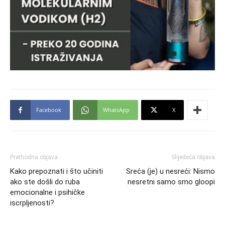
Facebook
WhatsApp
X
Prethodna objava
Slijedeća objava
Kako prepoznati i što učiniti
Sreća (je) u nesreći: Nismo
ako ste došli do ruba
nesretni samo smo gloopi
emocionalne i psihičke
iscrpljenosti?