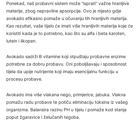
Ponekad, naš probavni sistem može “isprati” važne hranljive
materije, zbog nepravilne apsorpcije. Ovo je mjesto gdje
avokado efikasno pomaže u očuvanju tih hranljivih materija.
Kao rezultat, vaše tijelo će imati više hranljivih materija koje će
koristiti kada je to potrebno, kao što su alfa i beta karoten,
lutein i likopen.
Avokado sadrži B vitamine koji otpuštaju probavne enzime
potrebne za dobru probavu. Oni poboljšavaju i sposobnost
tijela da upije nutrijente koji imaju esencijalnu funkciju u
procesu probave.
Avokado ima više vlakana nego, primjerice, jabuka. Vlakna
pomažu radu probave te potiču eliminaciju toksina iz vašeg
organizma. Balansira razinu PH u tijelu i pomaže kod stanja
poput žgaravice i želučanih tegoba.