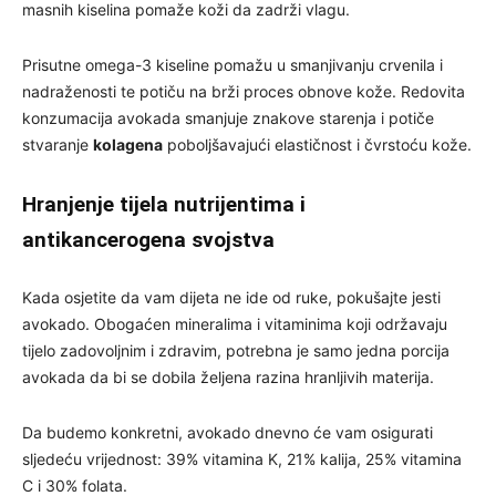
masnih kiselina pomaže koži da zadrži vlagu.
Prisutne omega-3 kiseline pomažu u smanjivanju crvenila i
nadraženosti te potiču na brži proces obnove kože. Redovita
konzumacija avokada smanjuje znakove starenja i potiče
stvaranje
kolagena
poboljšavajući elastičnost i čvrstoću kože.
Hranjenje tijela nutrijentima i
antikancerogena svojstva
Kada osjetite da vam dijeta ne ide od ruke, pokušajte jesti
avokado. Obogaćen mineralima i vitaminima koji održavaju
tijelo zadovoljnim i zdravim, potrebna je samo jedna porcija
avokada da bi se dobila željena razina hranljivih materija.
Da budemo konkretni, avokado dnevno će vam osigurati
sljedeću vrijednost: 39% vitamina K, 21% kalija, 25% vitamina
C i 30% folata.