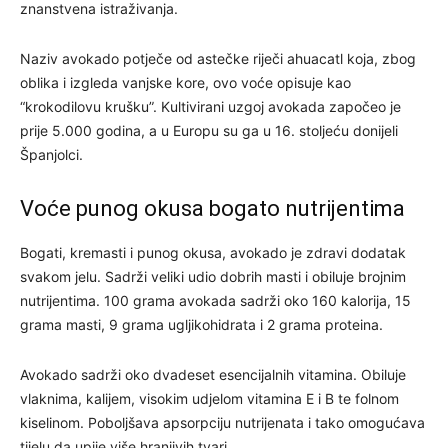
znanstvena istraživanja.
Naziv avokado potječe od astečke riječi ahuacatl koja, zbog
oblika i izgleda vanjske kore, ovo voće opisuje kao
“krokodilovu krušku”. Kultivirani uzgoj avokada započeo je
prije 5.000 godina, a u Europu su ga u 16. stoljeću donijeli
Španjolci.
Voće punog okusa bogato nutrijentima
Bogati, kremasti i punog okusa, avokado je zdravi dodatak
svakom jelu. Sadrži veliki udio dobrih masti i obiluje brojnim
nutrijentima. 100 grama avokada sadrži oko 160 kalorija, 15
grama masti, 9 grama ugljikohidrata i 2 grama proteina.
Avokado sadrži oko dvadeset esencijalnih vitamina. Obiluje
vlaknima, kalijem, visokim udjelom vitamina E i B te folnom
kiselinom. Poboljšava apsorpciju nutrijenata i tako omogućava
tijelu da upije više hranjivih tvari.