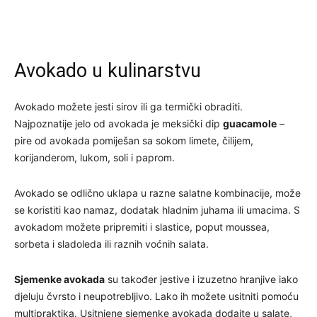
Avokado u kulinarstvu
Avokado možete jesti sirov ili ga termički obraditi.
Najpoznatije jelo od avokada je meksički dip
guacamole
–
pire od avokada pomiješan sa sokom limete, čilijem,
korijanderom, lukom, soli i paprom.
Avokado se odlično uklapa u razne salatne kombinacije, može
se koristiti kao namaz, dodatak hladnim juhama ili umacima. S
avokadom možete pripremiti i slastice, poput moussea,
sorbeta i sladoleda ili raznih voćnih salata.
Sjemenke avokada
su također jestive i izuzetno hranjive iako
djeluju čvrsto i neupotrebljivo. Lako ih možete usitniti pomoću
multipraktika. Usitnjene sjemenke avokada dodajte u salate,