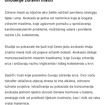
Unošenje zdravih masti
Zdrave masti su ključne ako želite održati savršenu sinergiju
tijela i uma. Avokado je jedna od namirnica koja je bogata
zdravim mastima, koje uglavnom pomažu u sprečavanju
kardiovaskularnih problema, moždanog udara i povišene
razine LDL kolesterola.
Studije su pokazale da ljudi koji često jedu avokado imaju
znatno manji rizik od pojave srčanih bolesti. Avokado obiluje
mononezasićenim masnim kiselinama, koje čuvaju zdravlje
srca i snižavaju razinu triglicerida i lošeg kolesterola u krvi.
Sadrži i tvari koje posredno čuvaju zdravlje srca. Ovo voće
također ublažava utjecaj stresa te ima alkalna, odnosno
lužnata svojstva. Istraživanja su pokazala da konzumacija
avokada jednom tjedno dovodi ženske hormone u balans,
smanjuje rizik od pretilosti tijekom trudnoće, kao i rizik od raka
vrata maternice.