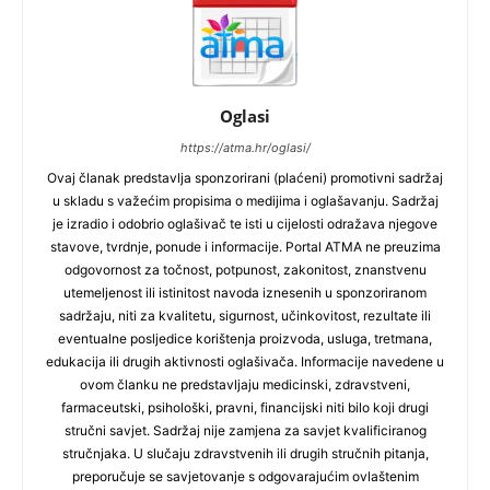
Oglasi
https://atma.hr/oglasi/
Ovaj članak predstavlja sponzorirani (plaćeni) promotivni sadržaj
u skladu s važećim propisima o medijima i oglašavanju. Sadržaj
je izradio i odobrio oglašivač te isti u cijelosti odražava njegove
stavove, tvrdnje, ponude i informacije. Portal ATMA ne preuzima
odgovornost za točnost, potpunost, zakonitost, znanstvenu
utemeljenost ili istinitost navoda iznesenih u sponzoriranom
sadržaju, niti za kvalitetu, sigurnost, učinkovitost, rezultate ili
eventualne posljedice korištenja proizvoda, usluga, tretmana,
edukacija ili drugih aktivnosti oglašivača. Informacije navedene u
ovom članku ne predstavljaju medicinski, zdravstveni,
farmaceutski, psihološki, pravni, financijski niti bilo koji drugi
stručni savjet. Sadržaj nije zamjena za savjet kvalificiranog
stručnjaka. U slučaju zdravstvenih ili drugih stručnih pitanja,
preporučuje se savjetovanje s odgovarajućim ovlaštenim