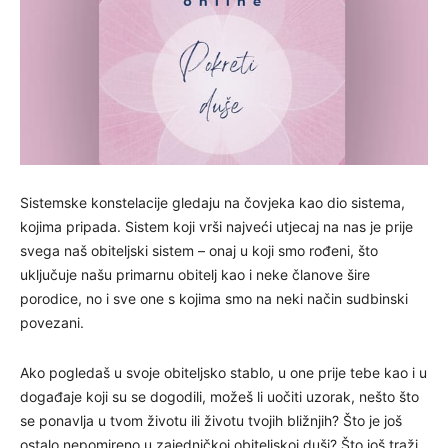
Sistemske konstelacije gledaju na čovjeka kao dio sistema,
kojima pripada. Sistem koji vrši najveći utjecaj na nas je prije
svega naš obiteljski sistem – onaj u koji smo rođeni, što
uključuje našu primarnu obitelj kao i neke članove šire
porodice, no i sve one s kojima smo na neki način sudbinski
povezani.
Ako pogledaš u svoje obiteljsko stablo, u one prije tebe kao i u
događaje koji su se dogodili, možeš li uočiti uzorak, nešto što
se ponavlja u tvom životu ili životu tvojih bližnjih? Što je još
ostalo nepomireno u zajedničkoj obiteljskoj duši? Što još traži