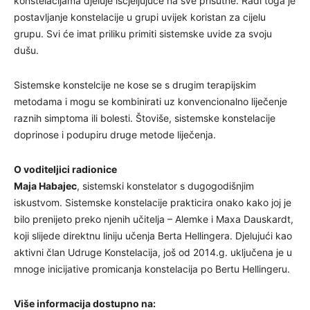
konstelacijama djeluje iscjeljujuće na sve prisutne. Radi toga je
postavljanje konstelacije u grupi uvijek koristan za cijelu
grupu. Svi će imat priliku primiti sistemske uvide za svoju
dušu.
Sistemske konstelcije ne kose se s drugim terapijskim
metodama i mogu se kombinirati uz konvencionalno liječenje
raznih simptoma ili bolesti. Štoviše, sistemske konstelacije
doprinose i podupiru druge metode liječenja.
O voditeljici radionice
Maja Habajec
, sistemski konstelator s dugogodišnjim
iskustvom. Sistemske konstelacije prakticira onako kako joj je
bilo prenijeto preko njenih učitelja – Alemke i Maxa Dauskardt,
koji slijede direktnu liniju učenja Berta Hellingera. Djelujući kao
aktivni član Udruge Konstelacija, još od 2014.g. uključena je u
mnoge inicijative promicanja konstelacija po Bertu Hellingeru.
Više informacija dostupno na: