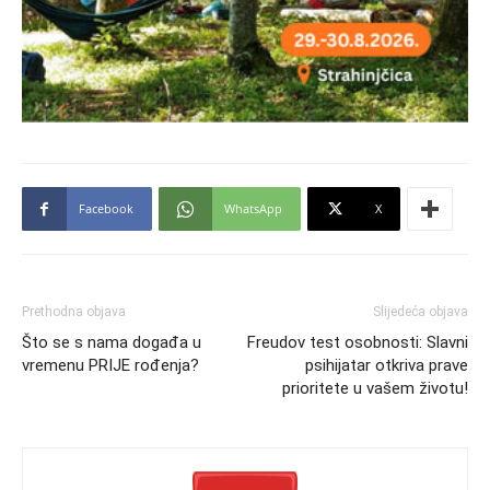
Facebook
WhatsApp
X
Prethodna objava
Slijedeća objava
Što se s nama događa u
Freudov test osobnosti: Slavni
vremenu PRIJE rođenja?
psihijatar otkriva prave
prioritete u vašem životu!