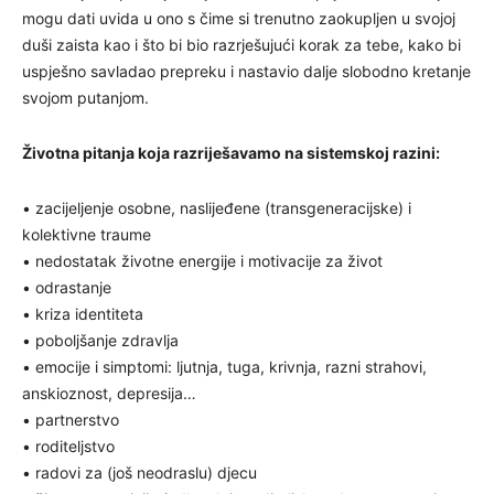
mogu dati uvida u ono s čime si trenutno zaokupljen u svojoj
duši zaista kao i što bi bio razrješujući korak za tebe, kako bi
uspješno savladao prepreku i nastavio dalje slobodno kretanje
svojom putanjom.
Životna pitanja koja razriješavamo na sistemskoj razini:
• zacijeljenje osobne, naslijeđene (transgeneracijske) i
kolektivne traume
• nedostatak životne energije i motivacije za život
• odrastanje
• kriza identiteta
• poboljšanje zdravlja
• emocije i simptomi: ljutnja, tuga, krivnja, razni strahovi,
anskioznost, depresija…
• partnerstvo
• roditeljstvo
• radovi za (još neodraslu) djecu