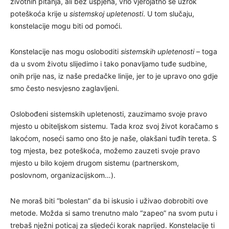
životnih pitanja, ali bez uspjeha, vrlo vjerojatno se uzrok
poteškoća krije u
sistemskoj upletenosti
. U tom slučaju,
konstelacije mogu biti od pomoći.
Konstelacije nas mogu osloboditi
sistemskih upletenosti
– toga
da u svom životu slijedimo i tako ponavljamo tuđe sudbine,
onih prije nas, iz naše predačke linije, jer to je upravo ono gdje
smo često nesvjesno zaglavljeni.
Oslobođeni sistemskih upletenosti, zauzimamo svoje pravo
mjesto u obiteljskom sistemu. Tada kroz svoj život koračamo s
lakoćom, noseći samo ono što je naše, olakšani tuđih tereta. S
tog mjesta, bez poteškoća, možemo zauzeti svoje pravo
mjesto u bilo kojem drugom sistemu (partnerskom,
poslovnom, organizacijskom…).
Ne moraš biti “bolestan” da bi iskusio i uživao dobrobiti ove
metode. Možda si samo trenutno malo “zapeo” na svom putu i
trebaš nježni poticaj za sljedeći korak naprijed. Konstelacije ti