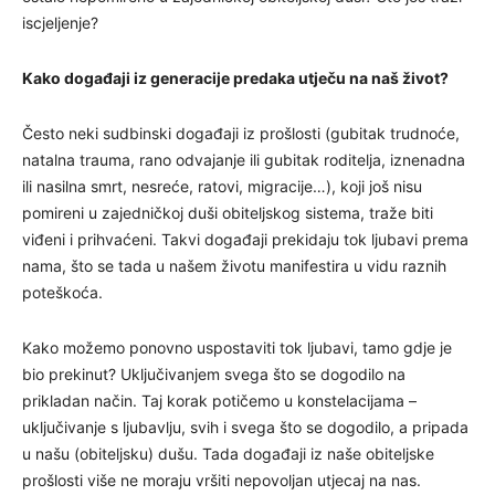
iscjeljenje?
Kako događaji iz generacije predaka utječu na naš život?
Često neki sudbinski događaji iz prošlosti (gubitak trudnoće,
natalna trauma, rano odvajanje ili gubitak roditelja, iznenadna
ili nasilna smrt, nesreće, ratovi, migracije…), koji još nisu
pomireni u zajedničkoj duši obiteljskog sistema, traže biti
viđeni i prihvaćeni. Takvi događaji prekidaju tok ljubavi prema
nama, što se tada u našem životu manifestira u vidu raznih
poteškoća.
Kako možemo ponovno uspostaviti tok ljubavi, tamo gdje je
bio prekinut? Uključivanjem svega što se dogodilo na
prikladan način. Taj korak potičemo u konstelacijama –
uključivanje s ljubavlju, svih i svega što se dogodilo, a pripada
u našu (obiteljsku) dušu. Tada događaji iz naše obiteljske
prošlosti više ne moraju vršiti nepovoljan utjecaj na nas.