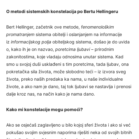
O metodi sistemskih konstelacija po Bertu Hellingeru
Bert Hellinger, začetnik ove metode,
fenomenološkim
promatranjem
sistema obitelji i oslanjanjem na informacije
iz
informacijskog polja
obiteljskog sistema, došao je do uvida
o, kako ih je on nazvao,
poretcima ljubavi
– prirodnim
zakonitostima, koje vladaju odnosima unutar sistema. Kad
smo u svojoj duši usklađeni s tim poretcima, tada ljubav, ona
pokretačka sila života, može slobodno teći – iz izvora sveg
života, preko naših predaka ka nama, u naše individualne
živote, a ako nam je dano, taj tok ljubavi se nastavlja i prenosi
dalje kroz nas, na način kako je nama dano.
Kako mi konstelacije mogu pomoći?
Ako se osjećaš zaglavljeno u bilo kojoj sferi života i ako si već
pokušao svojim svjesnim naporima riješiti neka od svojih bitnih