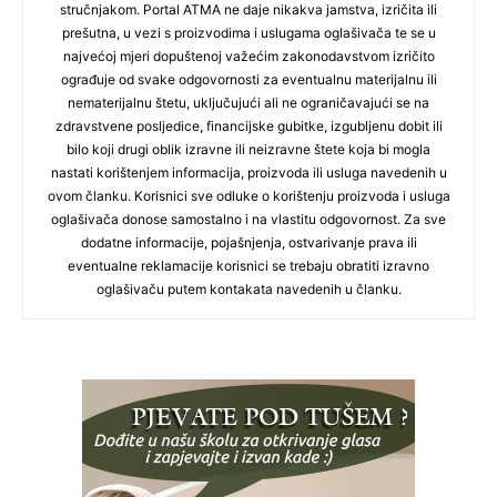
stručnjakom. Portal ATMA ne daje nikakva jamstva, izričita ili
prešutna, u vezi s proizvodima i uslugama oglašivača te se u
najvećoj mjeri dopuštenoj važećim zakonodavstvom izričito
ograđuje od svake odgovornosti za eventualnu materijalnu ili
nematerijalnu štetu, uključujući ali ne ograničavajući se na
zdravstvene posljedice, financijske gubitke, izgubljenu dobit ili
bilo koji drugi oblik izravne ili neizravne štete koja bi mogla
nastati korištenjem informacija, proizvoda ili usluga navedenih u
ovom članku. Korisnici sve odluke o korištenju proizvoda i usluga
oglašivača donose samostalno i na vlastitu odgovornost. Za sve
dodatne informacije, pojašnjenja, ostvarivanje prava ili
eventualne reklamacije korisnici se trebaju obratiti izravno
oglašivaču putem kontakata navedenih u članku.