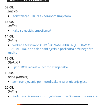
09.08.
Zagreb
Konstelacije SIKON s Vedranom Kraljetom
13.08.
Online
Kako se nositi s emocijama?
14.08.
Online
Vedrana Meštrović: ONO ŠTO VAM NITKO NIJE REKAO O
TRAUMI – Kako se osloboditi njezinih posljedica brže nego što
mislite
15.08.
Otok Krk
Ljetni DOP retreat – Izvorno stanje sebe
16.08.
Tisno (Murter)
Seminar pjevanja po metodi „Škole za otkrivanje glasa“
20.08.
Online
Radionica: Pomagači iz drugih dimenzija Online – otvoreno za
sve