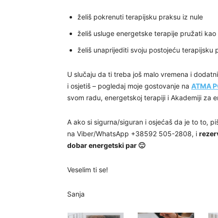
želiš pokrenuti terapijsku praksu iz nule
želiš usluge energetske terapije pružati ka
želiš unaprijediti svoju postojeću terapijsku
U slučaju da ti treba još malo vremena i dodatni
i osjetiš – pogledaj moje gostovanje na
ATMA 
svom radu, energetskoj terapiji i Akademiji za e
A ako si sigurna/siguran i osjećaš da je to to, pi
na Viber/WhatsApp +38592 505-2808, i
rezer
dobar energetski par 🙂
Veselim ti se!
Sanja