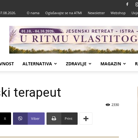
07.08.2026.
O nama
Oglašavajte se na ATMI
Newsletter
Webshop
Uvje
VNOST
ALTERNATIVA
ZDRAVLJE
MAGAZIN
R
ki terapeut
2330
X
Viber
Print