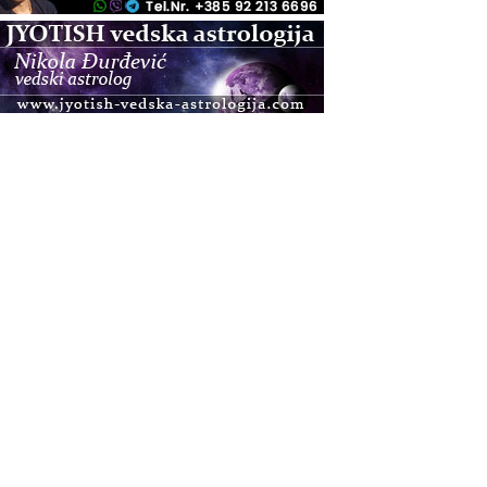
.08.
Pula
Access BARS®, otpusti stres
.08.
Pula
Access Energetski Facelift®
.08.
Zagreb
Pjesma srca / Zagreb
Online
Tečaj Višeg Vodstva, razvijanja intuicije i Akaša
zapisa
.08.
Online
Postanite Nositelj Vibracije Nove Zemlje
.08.
Visoko
Alemka Dauskardt – Jednodnevna radionica
sistemskih konstelacija
.08.
Zagreb
HOD PO ŽERAVICI – Seminar koji mijenja tijelo,