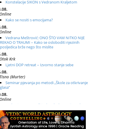
Konstelacije SIKON s Vedranom Kraljetom
.08.
Online
Kako se nositi s emocijama?
.08.
Online
Vedrana Meštrović: ONO ŠTO VAM NITKO NIJE
REKAO O TRAUMI – Kako se osloboditi njezinih
posljedica brže nego što mislite
.08.
Otok Krk
Ljetni DOP retreat – Izvorno stanje sebe
.08.
Tisno (Murter)
Seminar pjevanja po metodi „Škole za otkrivanje
glasa“
.08.
Online
Radionica: Pomagači iz drugih dimenzija Online –
otvoreno za sve
.08.
Zagreb+Online
Osnovni ThetaHealing® tečaj, Zagreb i Online