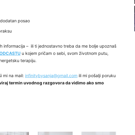
22
o dodatan posao
23
 praksu
24
h informacija – ili ti jednostavno treba da me bolje upoznaš
PODCASTU
u kojem pričam o sebi, svom životnom putu,
nergetsku terapiju.
ši mi na mail:
infinitybysanja@gmail.com
ili mi pošalji poruku
26
viraj termin uvodnog razgovora da vidimo ako smo
27
29