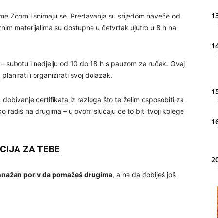
13
rme Zoom i snimaju se. Predavanja su srijedom naveče od
nim materijalima su dostupne u četvrtak ujutro u 8 h na
14
a – subotu i nedjelju od 10 do 18 h s pauzom za ručak. Ovaj
anirati i organizirati svoj dolazak.
15
a dobivanje certifikata iz razloga što te želim osposobiti za
ko radiš na drugima – u ovom slučaju će to biti tvoji kolege
16
CIJA ZA TEBE
20
 snažan poriv da pomažeš drugima
, a ne da dobiješ još
21