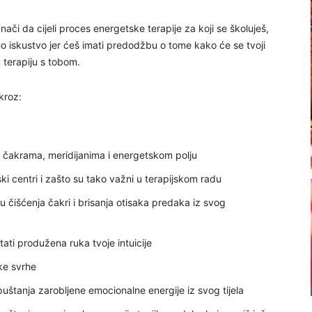
či da cijeli proces energetske terapije za koji se školuješ,
ično iskustvo jer ćeš imati predodžbu o tome kako će se tvoji
u terapiju s tobom.
kroz:
 čakrama, meridijanima i energetskom polju
ki centri i zašto su tako važni u terapijskom radu
ku čišćenja čakri i brisanja otisaka predaka iz svog
tati produžena ruka tvoje intuicije
ske svrhe
puštanja zarobljene emocionalne energije iz svog tijela