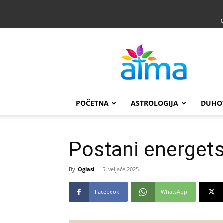
Atma
POČETNA
ASTROLOGIJA
DUHO
Postani energets
By
Oglasi
-
5. veljače 2025.
Facebook
WhatsApp