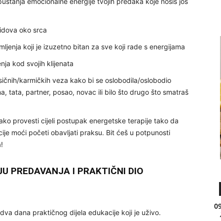
puštanja emocionalne energije tvojih predaka koje nosiš još
zidova oko srca
jenja koji je izuzetno bitan za sve koji rade s energijama
ja kod svojih klijenata
sičnih/karmičkih veza kako bi se oslobodila/oslobodio
a, tata, partner, posao, novac ili bilo što drugo što smatraš
ko provesti cijeli postupak energetske terapije tako da
je moći početi obavljati praksu. Bit ćeš u potpunosti
!
JU PREDAVANJA I PRAKTIČNI DIO
09
 dva dana praktičnog dijela edukacije koji je uživo.