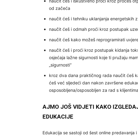
naučit ćeš i iskustveno proći kroz proces ot
od začeća
naučit ćeš i tehniku uklanjanja energetskih 
naučit ćeš i odmah proći kroz postupak uzeml
naučit ćeš kako možeš reprogramirati uvjeren
naučit ćeš i proći kroz postupak kidanja tok
osjećaja lažne sigurnosti koje ti pružaju mam
„sigurnosti“
kroz dva dana praktičnog rada naučit ćeš ka
ćeš već sljedeći dan nakon završene edukaci
osposobljena/osposobljen za rad s klijentima
AJMO JOŠ VIDJETI KAKO IZGLEDA
EDUKACIJE
Edukacija se sastoji od šest online predavanja i