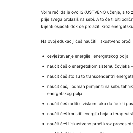
Volim reći da je ovo ISKUSTVENO učenje, a to zna
prije svega prolaziš na sebi. A to će ti biti odl
klijenti osjećati dok će prolaziti kroz energetsk
Na ovoj edukaciji ćeš naučiti i iskustveno proći 
osvještavanje energije i energetskog polja
naučit ćeš o energetskom sistemu čovjeka –
naučit ćeš što su to transcendentni energets
naučit ćeš, i odmah primjeniti na sebi, tehni
energetskog polja
naučit ćeš raditi s viskom tako da će isti pos
naučit ćeš koristiti energiju boja u terapeut
naučit ćeš i iskustveno proći kroz proces ot