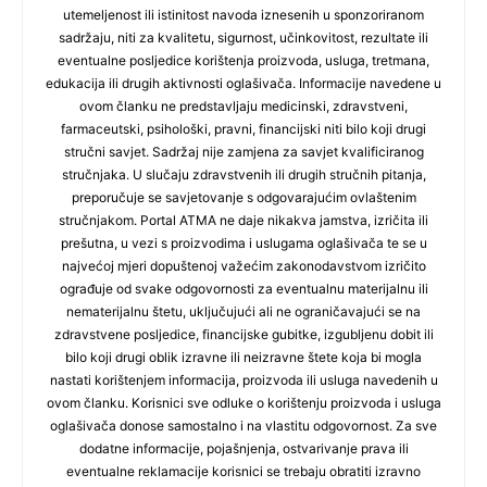
utemeljenost ili istinitost navoda iznesenih u sponzoriranom
sadržaju, niti za kvalitetu, sigurnost, učinkovitost, rezultate ili
eventualne posljedice korištenja proizvoda, usluga, tretmana,
edukacija ili drugih aktivnosti oglašivača. Informacije navedene u
ovom članku ne predstavljaju medicinski, zdravstveni,
farmaceutski, psihološki, pravni, financijski niti bilo koji drugi
stručni savjet. Sadržaj nije zamjena za savjet kvalificiranog
stručnjaka. U slučaju zdravstvenih ili drugih stručnih pitanja,
preporučuje se savjetovanje s odgovarajućim ovlaštenim
stručnjakom. Portal ATMA ne daje nikakva jamstva, izričita ili
prešutna, u vezi s proizvodima i uslugama oglašivača te se u
najvećoj mjeri dopuštenoj važećim zakonodavstvom izričito
ograđuje od svake odgovornosti za eventualnu materijalnu ili
nematerijalnu štetu, uključujući ali ne ograničavajući se na
zdravstvene posljedice, financijske gubitke, izgubljenu dobit ili
bilo koji drugi oblik izravne ili neizravne štete koja bi mogla
nastati korištenjem informacija, proizvoda ili usluga navedenih u
ovom članku. Korisnici sve odluke o korištenju proizvoda i usluga
oglašivača donose samostalno i na vlastitu odgovornost. Za sve
dodatne informacije, pojašnjenja, ostvarivanje prava ili
eventualne reklamacije korisnici se trebaju obratiti izravno