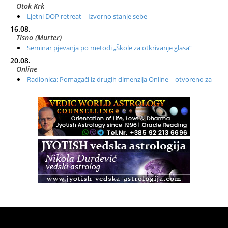
Otok Krk
Ljetni DOP retreat – Izvorno stanje sebe
16.08.
Tisno (Murter)
Seminar pjevanja po metodi „Škole za otkrivanje glasa“
20.08.
Online
Radionica: Pomagači iz drugih dimenzija Online – otvoreno za
sve
21.08.
Zagreb+Online
Osnovni ThetaHealing® tečaj, Zagreb i Online
22.08.
Pula
Access BARS®, otpusti stres
23.08.
Pula
Access Energetski Facelift®
24.08.
Zagreb
Pjesma srca / Zagreb
Online