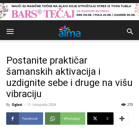
Postanite praktičar
šamanskih aktivacija i
uzdignite sebe i druge na višu
vibraciju
By
Oglasi
-
11. listopada 2024.
270
Facebook
WhatsApp
X