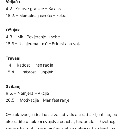
Veljača
4.2. Zdrave granice – Balans
18.2. – Mentalna jasnoća – Fokus
Ožujak
4.3. – Mir– Povjerenje u sebe
18.3 – Usmjerena moć – Fokusirana volja
Travanj
1.4. – Radost – Inspiracija
15.4. – Hrabrost – Uspjeh
Svibanj
6.5. – Namjera – Akcija
20.5. – Motivacija – Manifestiranje
Ove aktivacije idealne su za individulani rad s klijentima, pa
ako radite u nekom svojstvu coacha, terapeuta ili životnog
savjetnika, dobit ćete moćan alat za daljnji rad s klijentima.