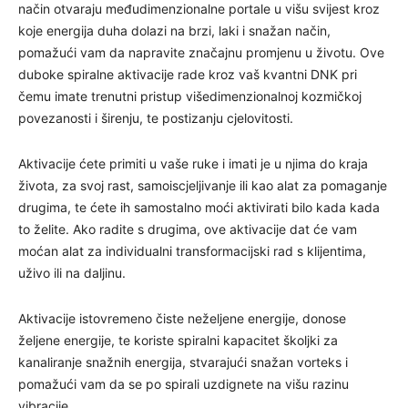
način otvaraju međudimenzionalne portale u višu svijest kroz
koje energija duha dolazi na brzi, laki i snažan način,
pomažući vam da napravite značajnu promjenu u životu. Ove
duboke spiralne aktivacije rade kroz vaš kvantni DNK pri
čemu imate trenutni pristup višedimenzionalnoj kozmičkoj
povezanosti i širenju, te postizanju cjelovitosti.
Aktivacije ćete primiti u vaše ruke i imati je u njima do kraja
života, za svoj rast, samoiscjeljivanje ili kao alat za pomaganje
drugima, te ćete ih samostalno moći aktivirati bilo kada kada
to želite. Ako radite s drugima, ove aktivacije dat će vam
moćan alat za individualni transformacijski rad s klijentima,
uživo ili na daljinu.
Aktivacije istovremeno čiste neželjene energije, donose
željene energije, te koriste spiralni kapacitet školjki za
kanaliranje snažnih energija, stvarajući snažan vorteks i
pomažući vam da se po spirali uzdignete na višu razinu
vibracije.