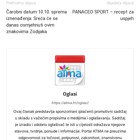
Prethodna objava
Slijedeća objava
Čarobni datum 10.10. sprema
PANACEO SPORT – recept za
iznenađenja: Sreća će se
uspjeh
danas osmjehnuti ovim
znakovima Zodijaka
Oglasi
https://atma.hr/oglasi/
Ovaj članak predstavlja sponzorirani (plaćeni) promotivni sadržaj
u skladu s važećim propisima o medijima i oglašavanju. Sadržaj
je izradio i odobrio oglašivač te isti u cijelosti odražava njegove
stavove, tvrdnje, ponude i informacije. Portal ATMA ne preuzima
odgovornost za točnost, potpunost, zakonitost, znanstvenu