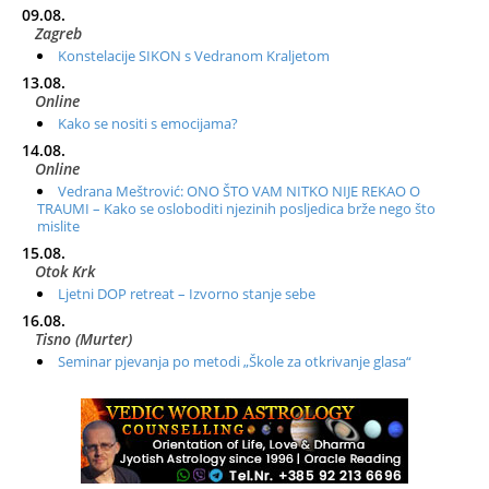
09.08.
Zagreb
Konstelacije SIKON s Vedranom Kraljetom
13.08.
Online
Kako se nositi s emocijama?
14.08.
Online
Vedrana Meštrović: ONO ŠTO VAM NITKO NIJE REKAO O
TRAUMI – Kako se osloboditi njezinih posljedica brže nego što
mislite
15.08.
Otok Krk
Ljetni DOP retreat – Izvorno stanje sebe
16.08.
Tisno (Murter)
Seminar pjevanja po metodi „Škole za otkrivanje glasa“
20.08.
Online
Radionica: Pomagači iz drugih dimenzija Online – otvoreno za
sve
21.08.