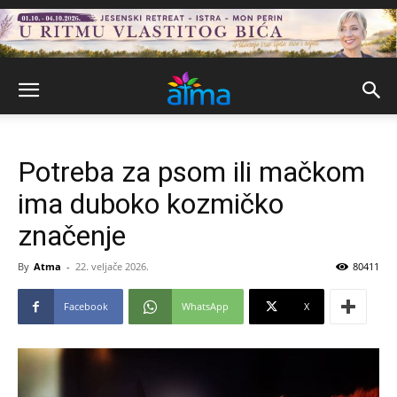
Potreba za psom ili mačkom
ima duboko kozmičko
značenje
By
Atma
-
22. veljače 2026.
80411
Facebook
WhatsApp
X