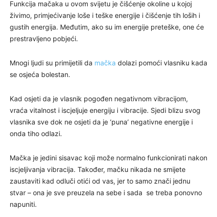
Funkcija mačaka u ovom svijetu je čišćenje okoline u kojoj
živimo, primjećivanje loše i teške energije i čišćenje tih loših i
gustih energija. Međutim, ako su im energije preteške, one će
prestravljeno pobjeći.
Mnogi ljudi su primijetili da
mačka
dolazi pomoći vlasniku kada
se osjeća bolestan.
Kad osjeti da je vlasnik pogođen negativnom vibracijom,
vraća vitalnost i iscjeljuje energiju i vibracije. Sjedi blizu svog
vlasnika sve dok ne osjeti da je ‘puna’ negativne energije i
onda tiho odlazi.
Mačka je jedini sisavac koji može normalno funkcionirati nakon
iscjeljivanja vibracija. Također, mačku nikada ne smijete
zaustaviti kad odluči otići od vas, jer to samo znači jednu
stvar – ona je sve preuzela na sebe i sada se treba ponovno
napuniti.