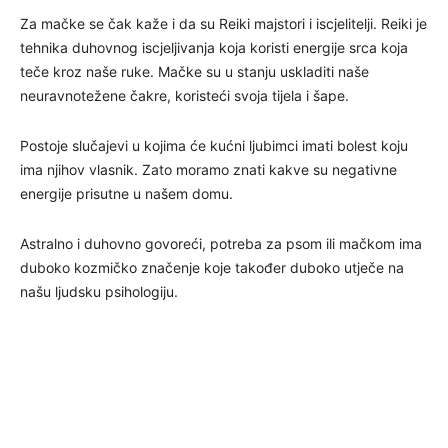
Za mačke se čak kaže i da su Reiki majstori i iscjelitelji. Reiki je
tehnika duhovnog iscjeljivanja koja koristi energije srca koja
teče kroz naše ruke. Mačke su u stanju uskladiti naše
neuravnotežene čakre, koristeći svoja tijela i šape.
Postoje slučajevi u kojima će kućni ljubimci imati bolest koju
ima njihov vlasnik. Zato moramo znati kakve su negativne
energije prisutne u našem domu.
Astralno i duhovno govoreći, potreba za psom ili mačkom ima
duboko kozmičko značenje koje također duboko utječe na
našu ljudsku psihologiju.