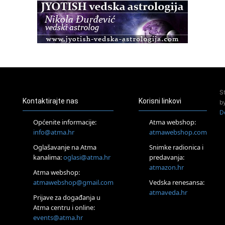
Zagreb+Online
Osnovni ThetaHealing® tečaj, Zagreb i Online
22.08.
Pula
Access BARS®, otpusti stres
23.08.
Pula
Access Energetski Facelift®
24.08.
S
Zagreb
Kontaktirajte nas
Korisni linkovi
b
Pjesma srca / Zagreb
D
Online
Općenite informacije:
Atma webshop:
Tečaj Višeg Vodstva, razvijanja intuicije i Akaša zapisa
info@atma.hr
atmawebshop.com
26.08.
Oglašavanje na Atma
Snimke radionica i
Online
kanalima:
oglasi@atma.hr
predavanja:
Postanite Nositelj Vibracije Nove Zemlje
atmazon.hr
27.08.
Atma webshop:
Visoko
atmawebshop@gmail.com
Vedska renesansa:
Alemka Dauskardt – Jednodnevna radionica sistemskih
atmaveda.hr
Prijave za događanja u
konstelacija
Atma centru i online:
29.08.
events@atma.hr
Zagreb