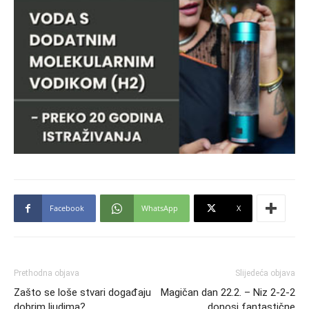
Facebook
WhatsApp
X
Prethodna objava
Slijedeća objava
Zašto se loše stvari događaju
Magičan dan 22.2. – Niz 2-2-2
dobrim ljudima?
donosi fantastične