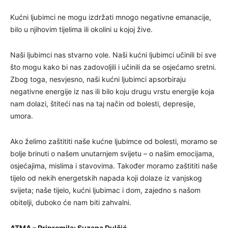
Kućni ljubimci ne mogu izdržati mnogo negativne emanacije,
bilo u njihovim tijelima ili okolini u kojoj žive.
Naši ljubimci nas stvarno vole. Naši kućni ljubimci učinili bi sve
što mogu kako bi nas zadovoljili i učinili da se osjećamo sretni.
Zbog toga, nesvjesno, naši kućni ljubimci apsorbiraju
negativne energije iz nas ili bilo koju drugu vrstu energije koja
nam dolazi, štiteći nas na taj način od bolesti, depresije,
umora.
Ako želimo zaštititi naše kućne ljubimce od bolesti, moramo se
bolje brinuti o našem unutarnjem svijetu – o našim emocijama,
osjećajima, mislima i stavovima. Također moramo zaštititi naše
tijelo od nekih energetskih napada koji dolaze iz vanjskog
svijeta; naše tijelo, kućni ljubimac i dom, zajedno s našom
obitelji, duboko će nam biti zahvalni.
ATMA – Pripremila: Suzana Dulčić