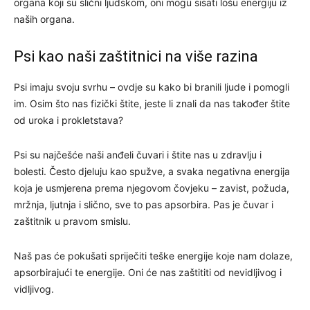
organa koji su slični ljudskom, oni mogu sisati lošu energiju iz
naših organa.
Psi kao naši zaštitnici na više razina
Psi imaju svoju svrhu – ovdje su kako bi branili ljude i pomogli
im. Osim što nas fizički štite, jeste li znali da nas također štite
od uroka i prokletstava?
Psi su najčešće naši anđeli čuvari i štite nas u zdravlju i
bolesti. Često djeluju kao spužve, a svaka negativna energija
koja je usmjerena prema njegovom čovjeku – zavist, požuda,
mržnja, ljutnja i slično, sve to pas apsorbira. Pas je čuvar i
zaštitnik u pravom smislu.
Naš pas će pokušati spriječiti teške energije koje nam dolaze,
apsorbirajući te energije. Oni će nas zaštititi od nevidljivog i
vidljivog.