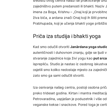
središtu ovog centra nalazi se prakticiranje unu
zajedništvo putem predanosti ili bhakti. Naziv
imena za Boga, Krishnu – „Onaj koji je prvobitno u
živa bića, a ardana znači Onaj koji ih štiti pre
Prabhupada, koji je učenja bhakti yoge približ
Priča iza studija i bhakti yoga
Kad smo odučili otvoriti
Janārdana yoga studi
autentičnosti i duhovnom znanju, gdje se ljudi v
stvaranje zajednice koja živi yogu kao
put srca
isprepliću. Studio je nastao iz osobnog iskustv
osjetili smo koliko nedostaje mjesto za zajedni
zato smo ga sami odlučili stvoriti.
Iza osnivanja našeg centra, postoji osobna prič
preko trideset godina. Kirtan i mantra meditac
Petrovaradina, uspješan je poduzetnik i više od 
veganske kekse i snackove. Pored toga je certifi