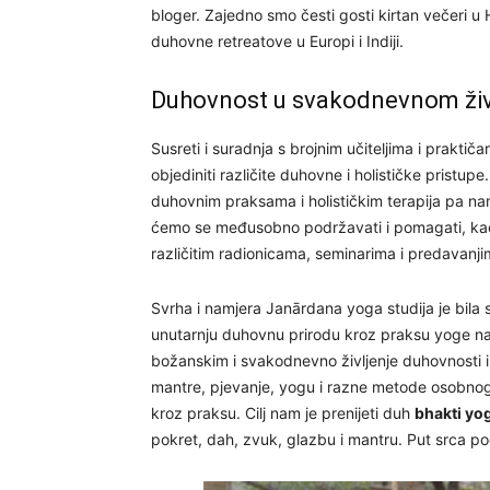
bloger. Zajedno smo česti gosti kirtan večeri u H
duhovne retreatove u Europi i Indiji.
Duhovnost u svakodnevnom ži
Susreti i suradnja s brojnim učiteljima i praktiča
objediniti različite duhovne i holističke pristup
duhovnim praksama i holističkim terapija pa nam
ćemo se međusobno podržavati i pomagati, kao
različitim radionicama, seminarima i predavanj
Svrha i namjera Janārdana yoga studija je bila s
unutarnju duhovnu prirodu kroz praksu yoge na
božanskim i svakodnevno življenje duhovnosti i 
mantre, pjevanje, yogu i razne metode osobnog
kroz praksu. Cilj nam je prenijeti duh
bhakti yo
pokret, dah, zvuk, glazbu i mantru. Put srca p