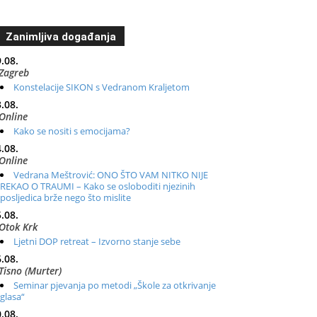
Zanimljiva događanja
.08.
Zagreb
Konstelacije SIKON s Vedranom Kraljetom
.08.
Online
Kako se nositi s emocijama?
.08.
Online
Vedrana Meštrović: ONO ŠTO VAM NITKO NIJE
REKAO O TRAUMI – Kako se osloboditi njezinih
posljedica brže nego što mislite
.08.
Otok Krk
Ljetni DOP retreat – Izvorno stanje sebe
.08.
Tisno (Murter)
Seminar pjevanja po metodi „Škole za otkrivanje
glasa“
.08.