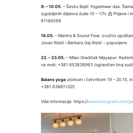
9. – 10.05.
– Ševko Bajić Yogeshwar das: Šaman
izgubljenih dijelova duše 10 – 17h; 📩 Prijave i 
61190569
16.05.
– Mantra & Sound Flow: zvučno opuštanje 
Jovan Ristić i Barbara Gaj Ristić – popunjeno
22. – 23.05.
– Milan Gradiček Mayapur: Radionic
na mob: +381 652838963 (ograničen broj sudi
Balans yoga
utorkom i četvrtkom 19 – 20.15, in
+381 638811325
Više informacija: https://
www.instagram.com/ja