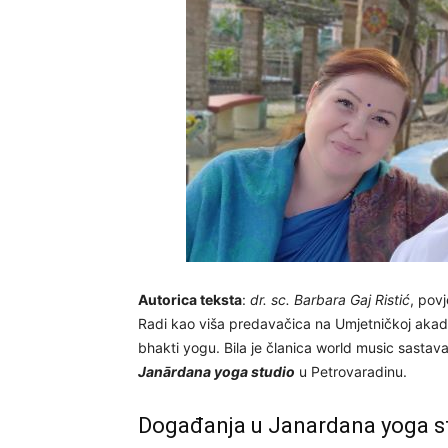
Autorica teksta
:
dr. sc. Barbara Gaj Ristić
, povj
Radi kao viša predavačica na Umjetničkoj akadem
bhakti yogu. Bila je članica world music sasta
Janārdana yoga studio
u Petrovaradinu.
Događanja u Janardana yoga stu