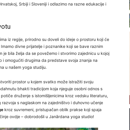
rvatskoj, Srbiji i Sloveniji i odlazimo na razne edukacije i
votu
rima iz regije, prirodno su doveli do ideje o prostoru koji će
e. Imamo divne prijatelje i poznanike koji se bave raznim
 je bila želja da se povežemo i stvorimo zajednicu u kojoj
 i omogućiti drugima da predstave svoja znanja na
ima u našem yoga studiju.
tvoriti prostor u kojem svatko može istražiti svoju
dahnutu bhakti tradicijom koja njeguje osobni odnos s
potiče druženje s istomišljenicima kroz vedsku literaturu,
 razvoja s naglaskom na zajedništvo i duhovno učenje
ge
kroz suvremeni, pristupačan oblik prakse koji spaja
očinje ovdje – dobrodošli u Janārdana yoga studio!