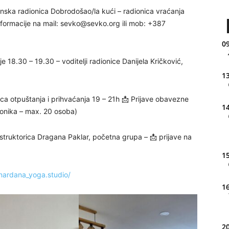
ska radionica Dobrodošao/la kući – radionica vraćanja
informacije na mail:
sevko@sevko.org
ili mob: +387
09
18.30 – 19.30 – voditelji radionice Danijela Kričković,
13
a otpuštanja i prihvaćanja 19 – 21h 📩 Prijave obavezne
14
onika – max. 20 osoba)
struktorica Dragana Paklar, početna grupa – 📩 prijave na
15
nardana_yoga.studio/
16
20