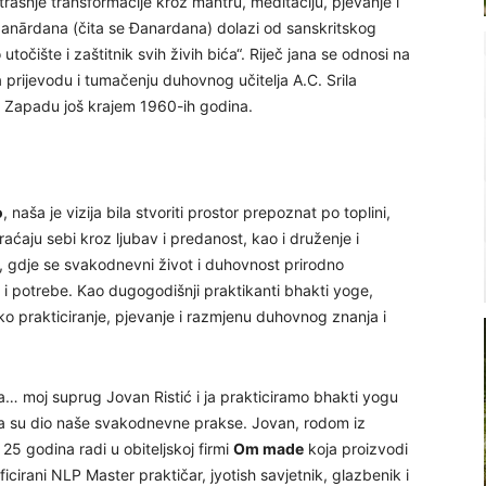
trašnje transformacije kroz mantru, meditaciju, pjevanje i
 Janārdana (čita se Đanardana) dolazi od sanskritskog
točište i zaštitnik svih živih bića“. Riječ jana se odnosi na
ma prijevodu i tumačenju duhovnog učitelja A.C. Srila
io Zapadu još krajem 1960-ih godina.
o
, naša je vizija bila stvoriti prostor prepoznat po toplini,
raćaju sebi kroz ljubav i predanost, kao i druženje i
, gdje se svakodnevni život i duhovnost prirodno
a i potrebe. Kao dugogodišnji praktikanti bhakti yoge,
čko prakticiranje, pjevanje i razmjenu duhovnog znanja i
a… moj suprug Jovan Ristić i ja prakticiramo bhakti yogu
ija su dio naše svakodnevne prakse. Jovan, rodom iz
25 godina radi u obiteljskoj firmi
Om made
koja proizvodi
cirani NLP Master praktičar, jyotish savjetnik, glazbenik i