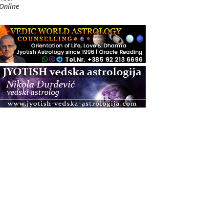
Online
Radionica: Pomagači iz drugih dimenzija Online –
otvoreno za sve
.08.
Zagreb+Online
Osnovni ThetaHealing® tečaj, Zagreb i Online
.08.
Zagreb
Osnovna radionica za izscjeljivanje pranom (Basic
Pranic Healing course)
Pula
Access BARS®, otpusti stres
.08.
Pula
Access Energetski Facelift®
.08.
Zagreb
Pjesma srca / Zagreb
Online
Tečaj Višeg Vodstva, razvijanja intuicije i Akaša
zapisa
.08.