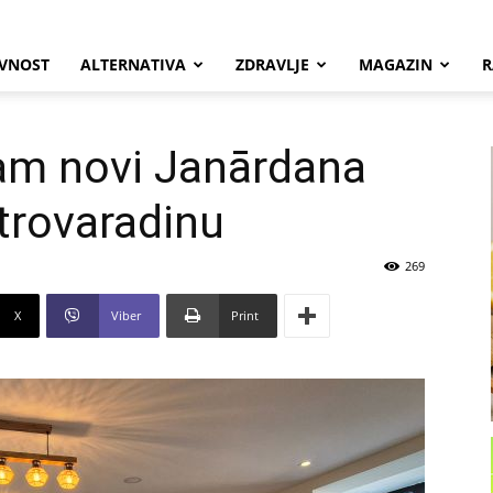
VNOST
ALTERNATIVA
ZDRAVLJE
MAGAZIN
R
am novi Janārdana
trovaradinu
269
X
Viber
Print