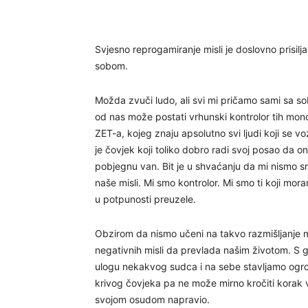
Svjesno reprogamiranje misli je doslovno prisilja
sobom.
Možda zvuči ludo, ali svi mi pričamo sami sa s
od nas može postati vrhunski kontrolor tih mon
ZET-a, kojeg znaju apsolutno svi ljudi koji se 
je čovjek koji toliko dobro radi svoj posao da o
pobjegnu van. Bit je u shvaćanju da mi nismo sre
naše misli. Mi smo kontrolor. Mi smo ti koji mor
u potpunosti preuzele.
Obzirom da nismo učeni na takvo razmišljanje 
negativnih misli da prevlada našim životom. S 
ulogu nekakvog sudca i na sebe stavljamo ogro
krivog čovjeka pa ne može mirno kročiti korak v
svojom osudom napravio.