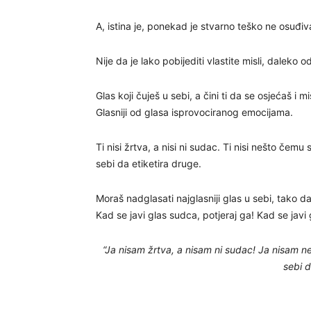
A, istina je, ponekad je stvarno teško ne osuđivat
Nije da je lako pobijediti vlastite misli, daleko od
Glas koji čuješ u sebi, a čini ti da se osjećaš i misli
Glasniji od glasa isprovociranog emocijama.
Ti nisi žrtva, a nisi ni sudac. Ti nisi nešto čem
sebi da etiketira druge.
Moraš nadglasati najglasniji glas u sebi, tako da
Kad se javi glas sudca, potjeraj ga! Kad se javi 
“Ja nisam žrtva, a nisam ni sudac! Ja nisam n
sebi d