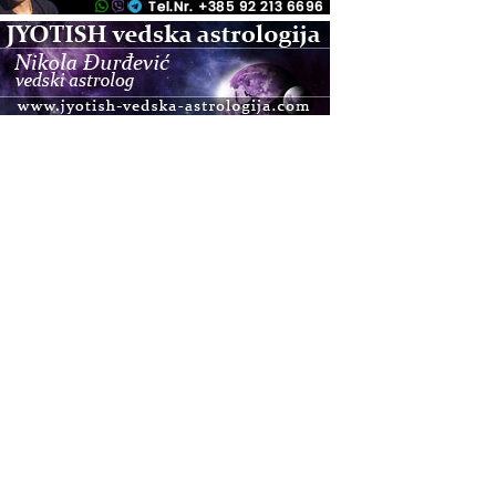
.08.
Zagreb
Osnovna radionica za izscjeljivanje pranom (Basic
Pranic Healing course)
Pula
Access BARS®, otpusti stres
.08.
Pula
Access Energetski Facelift®
.08.
Zagreb
Pjesma srca / Zagreb
Online
Tečaj Višeg Vodstva, razvijanja intuicije i Akaša
zapisa
.08.
Online
Upisi u program Profesionalni hipnoterapeut —
nova generacija kreće 25.08. 2026.
.08.
Online
Postanite Nositelj Vibracije Nove Zemlje