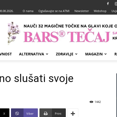
08.08.2026.
O nama
Oglašavajte se na ATMI
Newsletter
Webshop
Uvje
VNOST
ALTERNATIVA
ZDRAVLJE
MAGAZIN
R
no slušati svoje
1442
X
Viber
Print