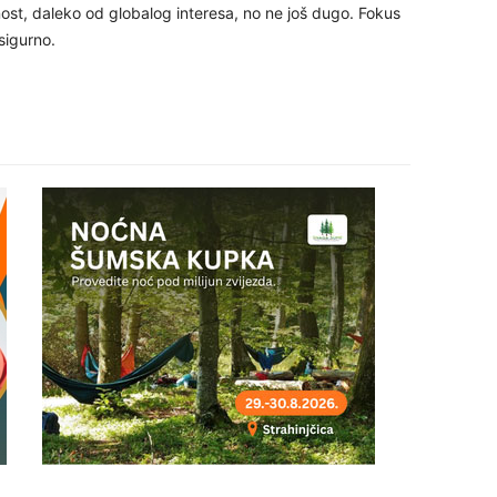
nost, daleko od globalog interesa, no ne još dugo. Fokus
27
sigurno.
29
30
31
28