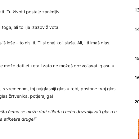
13
i. Tu život i postaje zanimljiv.
 toga, ali to i je izazov života.
14
š loše – to nisi ti. Ti si onaj koji sluša. Ali, i ti imaš glas.
15
u se može dati etiketa i zato ne možeš dozvoljavati glasu u
16
, s vremenom, taj najglasniji glas u tebi, postane tvoj glas.
glas žrtvenika, potjeraj ga!
20
ešto čemu se može dati etiketa i neću dozvoljavati glasu u
a etiketira druge!”
21