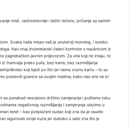
vanje misli. Jednostavnije i laički rečeno, pričanje sa samim
obom. Svaka naša misao naš je unutarnji monolog, i svatko
ologa. Kao onaj dvometarski ćelavi kontrolor s naušnicom iz
voze zagrebačkim javnim prijevozom. Za one koji ne znaju, to
ni iz tramvaja preko puta, bez karte, bez razmišljanja
dnjoškolac koji bježi po Ilici jer nema voznu kartu – to su
amo postaviti granice sa svojim mislima, kako nas one ne bi
mi se ponekad nesvjesno držimo zamjeranja i puštamo toku
godinama negativnog razmišljanja i zamjeranja ulazimo u
man teret – kao potplaćeni sudac koji zna da je osudio
an sigurnosti svoje kuće jer duboko u sebi zna što je