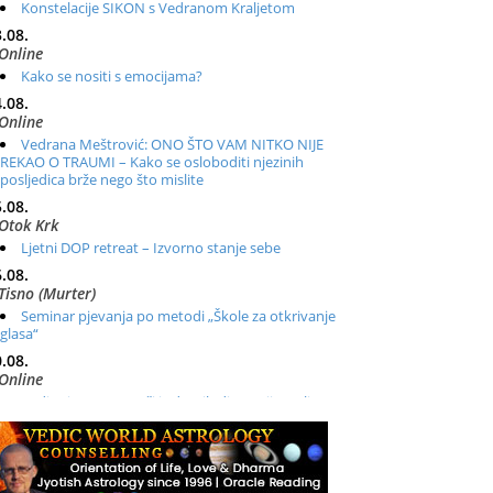
Konstelacije SIKON s Vedranom Kraljetom
.08.
Online
Kako se nositi s emocijama?
.08.
Online
Vedrana Meštrović: ONO ŠTO VAM NITKO NIJE
REKAO O TRAUMI – Kako se osloboditi njezinih
posljedica brže nego što mislite
.08.
Otok Krk
Ljetni DOP retreat – Izvorno stanje sebe
.08.
Tisno (Murter)
Seminar pjevanja po metodi „Škole za otkrivanje
glasa“
.08.
Online
Radionica: Pomagači iz drugih dimenzija Online –
otvoreno za sve
.08.
Zagreb+Online
Osnovni ThetaHealing® tečaj, Zagreb i Online