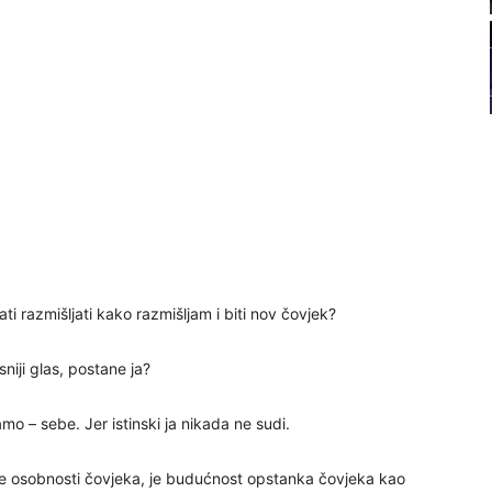
22
23
24
ti razmišljati kako razmišljam i biti nov čovjek?
25
asniji glas, postane ja?
o – sebe. Jer istinski ja nikada ne sudi.
26
ske osobnosti čovjeka, je budućnost opstanka čovjeka kao