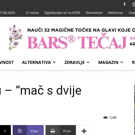
07.08.2026.
O nama
Oglašavajte se na ATMI
Newsletter
Webshop
Uvje
VNOST
ALTERNATIVA
ZDRAVLJE
MAGAZIN
R
u – “mač s dvije
1248
X
Viber
Print