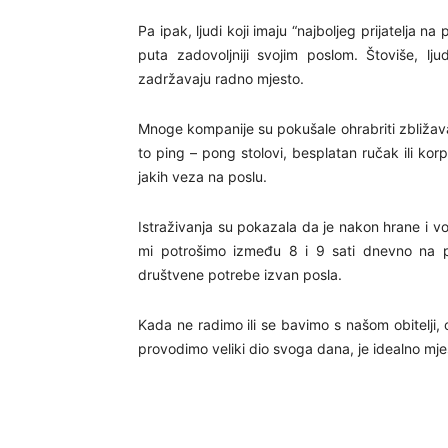
Pa ipak, ljudi koji imaju “najboljeg prijatelja n
puta zadovoljniji svojim poslom. Štoviše, ljud
zadržavaju radno mjesto.
Mnoge kompanije su pokušale ohrabriti zbližava
to ping – pong stolovi, besplatan ručak ili korpo
jakih veza na poslu.
Istraživanja su pokazala da je nakon hrane i v
mi potrošimo između 8 i 9 sati dnevno na
društvene potrebe izvan posla.
Kada ne radimo ili se bavimo s našom obitelji,
provodimo veliki dio svoga dana, je idealno mj