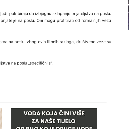
21
di ipak biraju da izbjegnu sklapanje prijateljstva na poslu.
ijatelje na poslu. Oni mogu profitirati od formalnijih veza
22
23
ljstva na poslu, zbog ovih ili onih razloga, društvene veze su
24
stva na poslu „specifičnija“.
26
27