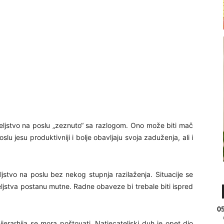
teljstvo na poslu „zeznuto“ sa razlogom. Ono može biti mač
poslu jesu produktivniji i bolje obavljaju svoja zaduženja, ali i
ljstvo na poslu bez nekog stupnja razilaženja. Situacije se
eljstva postanu mutne. Radne obaveze bi trebale biti ispred
05
ijerarhija se mora poštovati. Natjecateljski duh je opet dio