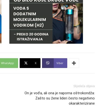
29
30
31
28
WhatsApp
X
Viber
05
Slijedeća objava
On je vođa, ali ona je naporna oštrokondža:
Zašto su žene lideri često negativno
okarakterizirane
06