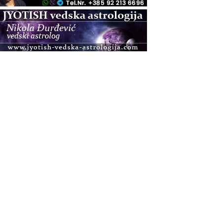
.08.
Zagreb+Online
Osnovni ThetaHealing® tečaj, Zagreb i Online
.08.
Pula
Access BARS®, otpusti stres
.08.
Pula
Access Energetski Facelift®
.08.
Zagreb
Pjesma srca / Zagreb
Online
Tečaj Višeg Vodstva, razvijanja intuicije i Akaša
zapisa
.08.
Online
Postanite Nositelj Vibracije Nove Zemlje
.08.
Visoko
Alemka Dauskardt – Jednodnevna radionica
sistemskih konstelacija