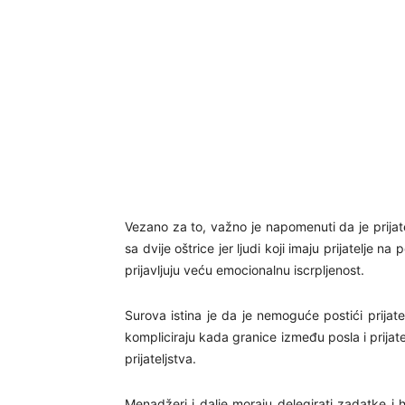
Vezano za to, važno je napomenuti da je prija
sa dvije oštrice jer ljudi koji imaju prijatelje na 
prijavljuju veću emocionalnu iscrpljenost.
Surova istina je da je nemoguće postići prijate
kompliciraju kada granice između posla i prijat
prijateljstva.
Menadžeri i dalje moraju delegirati zadatke i h