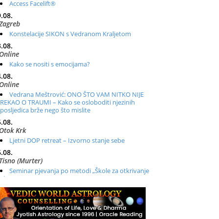
Access Facelift®
.08.
Zagreb
Konstelacije SIKON s Vedranom Kraljetom
.08.
Online
Kako se nositi s emocijama?
.08.
Online
Vedrana Meštrović: ONO ŠTO VAM NITKO NIJE
REKAO O TRAUMI – Kako se osloboditi njezinih
posljedica brže nego što mislite
.08.
Otok Krk
Ljetni DOP retreat – Izvorno stanje sebe
.08.
Tisno (Murter)
Seminar pjevanja po metodi „Škole za otkrivanje
glasa“
.08.
Online
Radionica: Pomagači iz drugih dimenzija Online –
otvoreno za sve