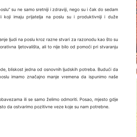
a poslu” su ne samo sretniji i zdraviji, nego su i čak do sedam
i koji imaju prijatelja na poslu su i produktivniji i duže
nje ljudi na poslu kroz razne stvari za razonodu kao što su
rativna ljetovališta, ali to nije bilo od pomoći pri stvaranju
ode, bliskost jedna od osnovnih ljudskih potreba. Budući da
 poslu imamo značajno manje vremena da ispunimo naše
 obavezama ili se samo želimo odmoriti. Posao, mjesto gdje
esto da ostvarimo pozitivne veze koje su nam potrebne.