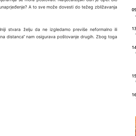
ti unaprjeđenje? A to sve može dovesti do težeg zbližavanja
09
13
iji stvara želju da ne izgledamo previše neformalno ili
na distanca“ nam osigurava poštovanje drugih. Zbog toga
14
15
16
20