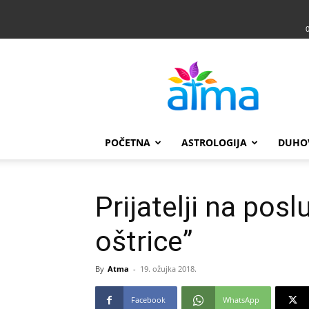
Atma
POČETNA
ASTROLOGIJA
DUHO
Prijatelji na posl
oštrice”
By
Atma
-
19. ožujka 2018.
Facebook
WhatsApp