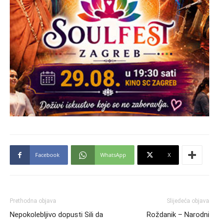
Facebook
WhatsApp
X
Prethodna objava
Slijedeća objava
Nepokolebljivo dopusti Sili da
Roždanik – Narodni