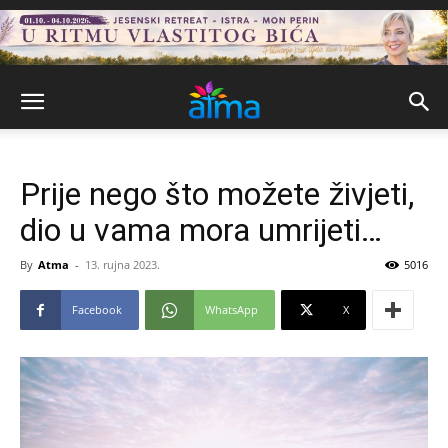
Prije nego što možete živjeti,
dio u vama mora umrijeti…
By
Atma
-
13. rujna 2023.
5016
Facebook
WhatsApp
X