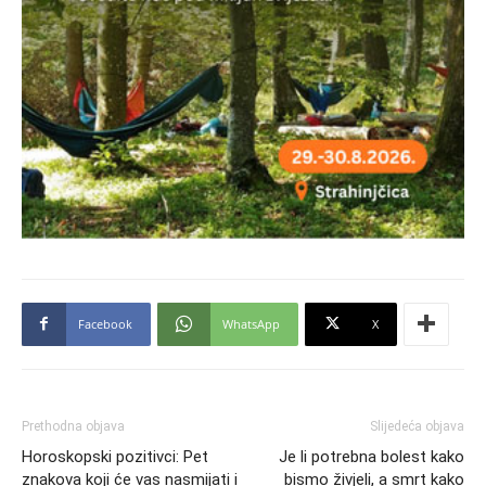
Facebook
WhatsApp
X
Prethodna objava
Slijedeća objava
Horoskopski pozitivci: Pet
Je li potrebna bolest kako
znakova koji će vas nasmijati i
bismo živjeli, a smrt kako