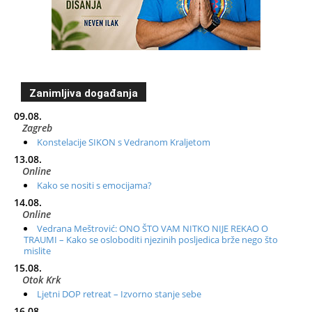
Zanimljiva događanja
09.08.
Zagreb
Konstelacije SIKON s Vedranom Kraljetom
13.08.
Online
Kako se nositi s emocijama?
14.08.
Online
Vedrana Meštrović: ONO ŠTO VAM NITKO NIJE REKAO O
TRAUMI – Kako se osloboditi njezinih posljedica brže nego što
mislite
15.08.
Otok Krk
Ljetni DOP retreat – Izvorno stanje sebe
16.08.