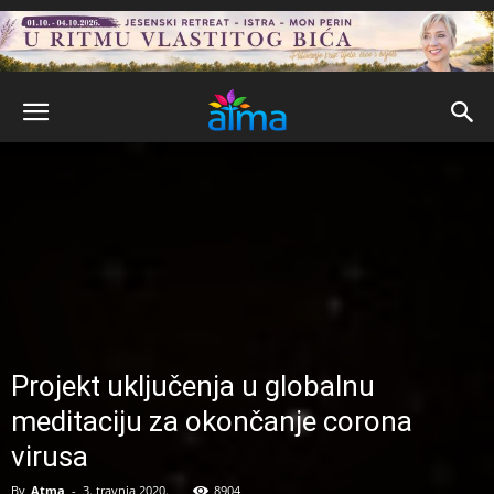
Projekt uključenja u globalnu
meditaciju za okončanje corona
virusa
By
Atma
-
3. travnja 2020.
8904