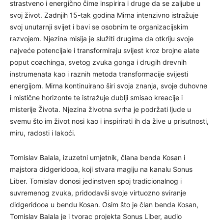
strastveno i energično čime inspirira i druge da se zaljube u
svoj život. Zadnjih 15-tak godina Mirna intenzivno istražuje
svoj unutarnji svijet i bavi se osobnim te organizacijskim
razvojem. Njezina misija je služiti drugima da otkriju svoje
najveće potencijale i transformiraju svijest kroz brojne alate
poput coachinga, svetog zvuka gonga i drugih drevnih
instrumenata kao i raznih metoda transformacije svijesti
energijom. Mirna kontinuirano širi svoja znanja, svoje duhovne
i mistične horizonte te istražuje dublji smisao kreacije i
misterije Života. Njezina životna svrha je podržati ljude u
svemu što im život nosi kao i inspirirati ih da žive u prisutnosti,
miru, radosti i lakoći.
Tomislav Balala, izuzetni umjetnik, člana benda Kosan i
majstora didgeridooa, koji stvara magiju na kanalu Sonus
Liber. Tomislav donosi jedinstven spoj tradicionalnog i
suvremenog zvuka, pridodavši svoje virtuozno sviranje
didgeridooa u bendu Kosan. Osim što je član benda Kosan,
Tomislav Balala je i tvorac projekta Sonus Liber, audio