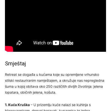
Smještaj
Retreat se događa u kućama koje su opremljene vrhunsko
stilski restauriranim namještajem, a okružuje nas nepregledna
šuma u kojoj obitava oko 250 različitih divljih životinja: jelena
lopatara, običnih jelena, košuta.
1. Kuća Kruška
– U prizemlju kuće nalazi se kuhinja s
blagovaonicom, dnevni boravak, kupaonica te jedna