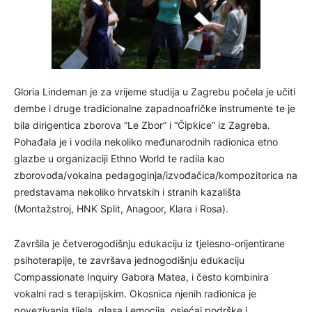
Gloria Lindeman je za vrijeme studija u Zagrebu počela je učiti
dembe i druge tradicionalne zapadnoafričke instrumente te je
bila dirigentica zborova “Le Zbor” i “Čipkice” iz Zagreba.
Pohađala je i vodila nekoliko međunarodnih radionica etno
glazbe u organizaciji Ethno World te radila kao
zborovođa/vokalna pedagoginja/izvođačica/kompozitorica na
predstavama nekoliko hrvatskih i stranih kazališta
(Montažstroj, HNK Split, Anagoor, Klara i Rosa).
Završila je četverogodišnju edukaciju iz tjelesno-orijentirane
psihoterapije, te završava jednogodišnju edukaciju
Compassionate Inquiry Gabora Matea, i često kombinira
vokalni rad s terapijskim. Okosnica njenih radionica je
povezivanja tijela, glasa i emocija, osjećaj podrške i