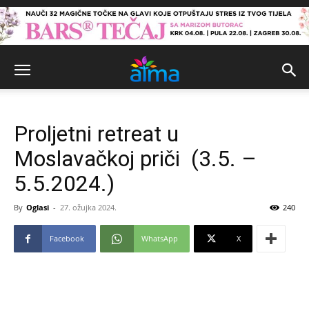
Proljetni retreat u
Moslavačkoj priči (3.5. –
5.5.2024.)
By
Oglasi
-
27. ožujka 2024.
240
Facebook
WhatsApp
X