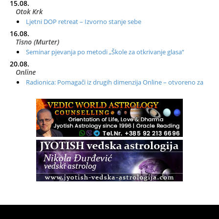
15.08.
Otok Krk
Ljetni DOP retreat – Izvorno stanje sebe
16.08.
Tisno (Murter)
Seminar pjevanja po metodi „Škole za otkrivanje glasa“
20.08.
Online
Radionica: Pomagači iz drugih dimenzija Online – otvoreno za
sve
21.08.
Zagreb+Online
Osnovni ThetaHealing® tečaj, Zagreb i Online
22.08.
Pula
Access BARS®, otpusti stres
23.08.
Pula
Access Energetski Facelift®
24.08.
Zagreb
Pjesma srca / Zagreb