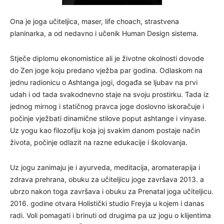
Ona je joga učiteljica, maser, life choach, strastvena
planinarka, a od nedavno i učenik Human Design sistema.
Stječe diplomu ekonomistice ali je životne okolnosti dovode
do Zen joge koju predano vježba par godina. Odlaskom na
jednu radionicu o Ashtanga jogi, događa se ljubav na prvi
udah i od tada svakodnevno staje na svoju prostirku. Tada iz
jednog mirnog i statičnog pravca joge doslovno iskoračuje i
počinje vježbati dinamične stilove poput ashtange i vinyase.
Uz yogu kao filozofiju koja joj svakim danom postaje način
života, počinje odlazit na razne edukacije i školovanja.
Uz jogu zanimaju je i ayurveda, meditacija, aromaterapija i
zdrava prehrana, obuku za učiteljicu joge završava 2013. a
ubrzo nakon toga završava i obuku za Prenatal joga učiteljicu.
2016. godine otvara Holistički studio Freyja u kojem i danas
radi. Voli pomagati i brinuti od drugima pa uz jogu o klijentima