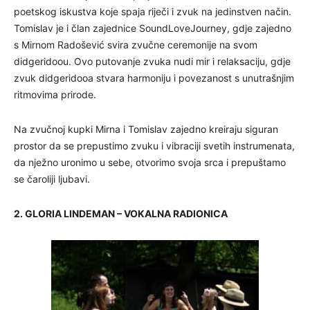
poetskog iskustva koje spaja riječi i zvuk na jedinstven način.
Tomislav je i član zajednice SoundLoveJourney, gdje zajedno
s Mirnom Radošević svira zvučne ceremonije na svom
didgeridoou. Ovo putovanje zvuka nudi mir i relaksaciju, gdje
zvuk didgeridooa stvara harmoniju i povezanost s unutrašnjim
ritmovima prirode.
Na zvučnoj kupki Mirna i Tomislav zajedno kreiraju siguran
prostor da se prepustimo zvuku i vibraciji svetih instrumenata,
da nježno uronimo u sebe, otvorimo svoja srca i prepuštamo
se čaroliji ljubavi.
2. GLORIA LINDEMAN – VOKALNA RADIONICA