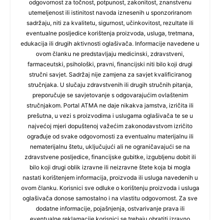
odgovornost za točnost, potpunost, zakonitost, znanstvenu
utemeljenost ili istinitost navoda iznesenih u sponzoriranom
sadržaju, niti za kvalitetu, sigurnost, učinkovitost, rezultate ili
eventualne posljedice korištenja proizvoda, usluga, tretmana,
edukacija ili drugih aktivnosti oglašivača. Informacije navedene u
ovom članku ne predstavljaju medicinski, zdravstveni,
farmaceutski, psihološki, pravni, financijski niti bilo koji drugi
stručni savjet. Sadržaj nije zamjena za savjet kvalificiranog
stručnjaka. U slučaju zdravstvenih ili drugih stručnih pitanja,
preporučuje se savjetovanje s odgovarajućim ovlaštenim
stručnjakom. Portal ATMA ne daje nikakva jamstva, izričita ili
prešutna, u vezi s proizvodima i uslugama oglašivača te se u
najvećoj mjeri dopuštenoj važećim zakonodavstvom izričito
ograđuje od svake odgovornosti za eventualnu materijalnu ili
nematerijalnu štetu, uključujući ali ne ograničavajući se na
zdravstvene posljedice, financijske gubitke, izgubljenu dobit ili
bilo koji drugi oblik izravne ili neizravne štete koja bi mogla
nastati korištenjem informacija, proizvoda ili usluga navedenih u
ovom članku. Korisnici sve odluke o korištenju proizvoda i usluga
oglašivača donose samostalno i na vlastitu odgovornost. Za sve
dodatne informacije, pojašnjenja, ostvarivanje prava ili
eventualne reklamacije korisnici se trebaju obratiti izravno