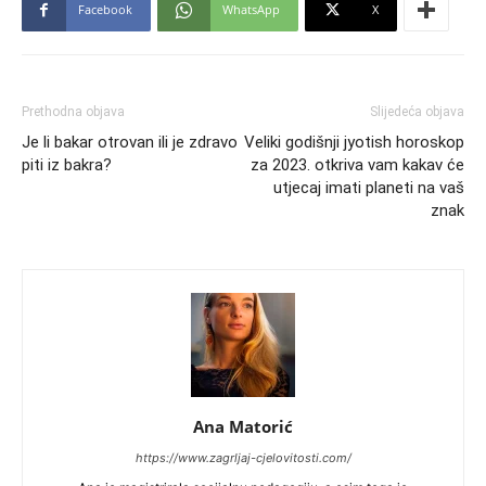
Facebook
WhatsApp
X
Prethodna objava
Slijedeća objava
Je li bakar otrovan ili je zdravo
Veliki godišnji jyotish horoskop
piti iz bakra?
za 2023. otkriva vam kakav će
utjecaj imati planeti na vaš
znak
Ana Matorić
https://www.zagrljaj-cjelovitosti.com/