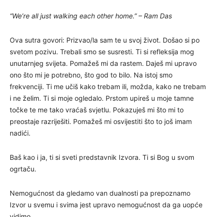
“We’re all just walking each other home.” – Ram Das
Ova sutra govori: Prizvao/la sam te u svoj život. Došao si po
svetom pozivu. Trebali smo se susresti. Ti si refleksija mog
unutarnjeg svijeta. Pomažeš mi da rastem. Daješ mi upravo
ono što mi je potrebno, što god to bilo. Na istoj smo
frekvenciji. Ti me učiš kako trebam ili, možda, kako ne trebam
i ne želim. Ti si moje ogledalo. Prstom upireš u moje tamne
točke te me tako vraćaš svjetlu. Pokazuješ mi što mi to
preostaje razriješiti. Pomažeš mi osvijestiti što to još imam
nadići.
Baš kao i ja, ti si sveti predstavnik Izvora. Ti si Bog u svom
ogrtaču.
Nemogućnost da gledamo van dualnosti pa prepoznamo
Izvor u svemu i svima jest upravo nemogućnost da ga uopće
vidimo.