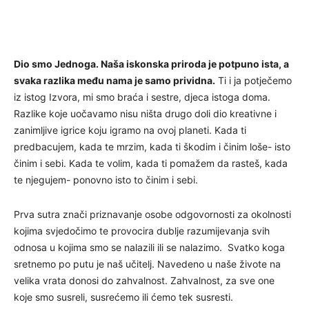
Dio smo Jednoga. Naša iskonska priroda je potpuno ista, a
svaka razlika među nama je samo prividna.
Ti i ja potječemo
iz istog Izvora, mi smo braća i sestre, djeca istoga doma.
Razlike koje uočavamo nisu ništa drugo doli dio kreativne i
zanimljive igrice koju igramo na ovoj planeti. Kada ti
predbacujem, kada te mrzim, kada ti škodim i činim loše- isto
činim i sebi. Kada te volim, kada ti pomažem da rasteš, kada
te njegujem- ponovno isto to činim i sebi.
Prva sutra znači priznavanje osobe odgovornosti za okolnosti
kojima svjedočimo te provocira dublje razumijevanja svih
odnosa u kojima smo se nalazili ili se nalazimo. Svatko koga
sretnemo po putu je naš učitelj. Navedeno u naše živote na
velika vrata donosi do zahvalnost. Zahvalnost, za sve one
koje smo susreli, susrećemo ili ćemo tek susresti.