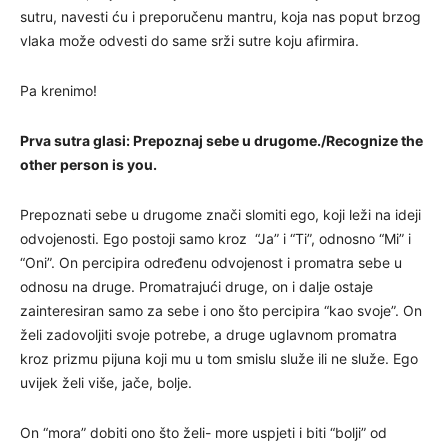
sutru, navesti ću i preporučenu mantru, koja nas poput brzog
vlaka može odvesti do same srži sutre koju afirmira.
Pa krenimo!
Prva sutra glasi: Prepoznaj sebe u drugome./Recognize the
other person is you.
Prepoznati sebe u drugome znači slomiti ego, koji leži na ideji
odvojenosti. Ego postoji samo kroz “Ja” i “Ti”, odnosno “Mi” i
“Oni”. On percipira određenu odvojenost i promatra sebe u
odnosu na druge. Promatrajući druge, on i dalje ostaje
zainteresiran samo za sebe i ono što percipira “kao svoje”. On
želi zadovoljiti svoje potrebe, a druge uglavnom promatra
kroz prizmu pijuna koji mu u tom smislu služe ili ne služe. Ego
uvijek želi više, jače, bolje.
On “mora” dobiti ono što želi- more uspjeti i biti “bolji” od