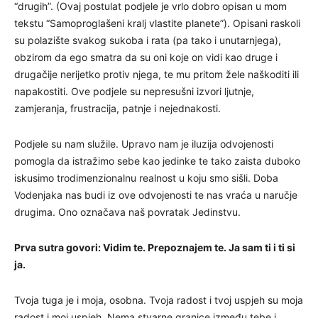
“drugih”. (Ovaj postulat podjele je vrlo dobro opisan u mom
tekstu “Samoproglašeni kralj vlastite planete”). Opisani raskoli
su polazište svakog sukoba i rata (pa tako i unutarnjega),
obzirom da ego smatra da su oni koje on vidi kao druge i
drugačije nerijetko protiv njega, te mu pritom žele naškoditi ili
napakostiti. Ove podjele su nepresušni izvori ljutnje,
zamjeranja, frustracija, patnje i nejednakosti.
Podjele su nam služile. Upravo nam je iluzija odvojenosti
pomogla da istražimo sebe kao jedinke te tako zaista duboko
iskusimo trodimenzionalnu realnost u koju smo sišli. Doba
Vodenjaka nas budi iz ove odvojenosti te nas vraća u naručje
drugima. Ono označava naš povratak Jedinstvu.
Prva sutra govori: Vidim te. Prepoznajem te. Ja sam ti i ti si
ja.
Tvoja tuga je i moja, osobna. Tvoja radost i tvoj uspjeh su moja
radost i moj uspjeh. Nema stvarne granice između tebe i