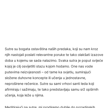
Sutre su bogata ostavština naših predaka, koji su nam kroz
njih nastojali poslati relevantne poruke te tako olakšati izazove
doba u kojemu se sada nalazimo. Svaka sutra je poput svijeće
kojoj je cilj osvijetliti stazu kojom hodamo. One nas vode
putevima neizvjesnosti – od tame ka svjetlu, sumirajući
složene duhovne koncepte ili učenja u jednostavne,
neproširene rečenice. Sutre su sami vrhovi santi leda koji
afirmiraju i sažimaju, te tako predstavljaju samu srž opširnih
učenja, koja leže u njima.
Meditirajući na sutre, mi prodiremo dublje do pozadinskih