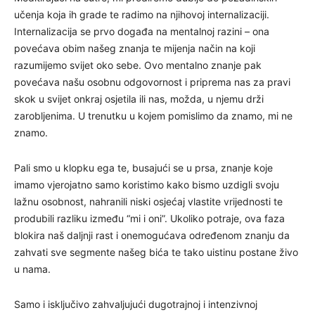
učenja koja ih grade te radimo na njihovoj internalizaciji.
Internalizacija se prvo događa na mentalnoj razini – ona
povećava obim našeg znanja te mijenja način na koji
razumijemo svijet oko sebe. Ovo mentalno znanje pak
povećava našu osobnu odgovornost i priprema nas za pravi
skok u svijet onkraj osjetila ili nas, možda, u njemu drži
zarobljenima. U trenutku u kojem pomislimo da znamo, mi ne
znamo.
Pali smo u klopku ega te, busajući se u prsa, znanje koje
imamo vjerojatno samo koristimo kako bismo uzdigli svoju
lažnu osobnost, nahranili niski osjećaj vlastite vrijednosti te
produbili razliku između “mi i oni”. Ukoliko potraje, ova faza
blokira naš daljnji rast i onemogućava određenom znanju da
zahvati sve segmente našeg bića te tako uistinu postane živo
u nama.
Samo i isključivo zahvaljujući dugotrajnoj i intenzivnoj