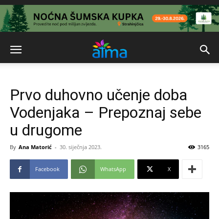
Prvo duhovno učenje doba
Vodenjaka – Prepoznaj sebe
u drugome
By
Ana Matorić
-
30. siječnja 2023.
3165
Facebook
WhatsApp
X