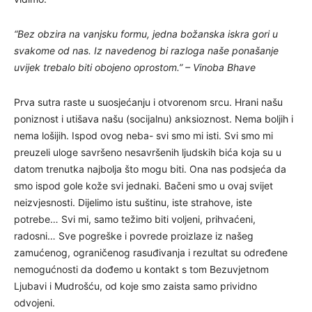
“Bez obzira na vanjsku formu, jedna božanska iskra gori u
svakome od nas. Iz navedenog bi razloga naše ponašanje
uvijek trebalo biti obojeno oprostom.” – Vinoba Bhave
Prva sutra raste u suosjećanju i otvorenom srcu. Hrani našu
poniznost i utišava našu (socijalnu) anksioznost. Nema boljih i
nema lošijih. Ispod ovog neba- svi smo mi isti. Svi smo mi
preuzeli uloge savršeno nesavršenih ljudskih bića koja su u
datom trenutka najbolja što mogu biti. Ona nas podsjeća da
smo ispod gole kože svi jednaki. Bačeni smo u ovaj svijet
neizvjesnosti. Dijelimo istu suštinu, iste strahove, iste
potrebe… Svi mi, samo težimo biti voljeni, prihvaćeni,
radosni… Sve pogreške i povrede proizlaze iz našeg
zamućenog, ograničenog rasuđivanja i rezultat su određene
nemogućnosti da dođemo u kontakt s tom Bezuvjetnom
Ljubavi i Mudrošću, od koje smo zaista samo prividno
odvojeni.