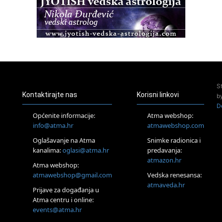
Access BARS®, otpusti stres
23.08.
Pula
Access Energetski Facelift®
24.08.
Zagreb
Pjesma srca / Zagreb
Online
S
Tečaj Višeg Vodstva, razvijanja intuicije i Akaša zapisa
Kontaktirajte nas
Korisni linkovi
b
25.08.
D
Online
Općenite informacije:
Atma webshop:
Upisi u program Profesionalni hipnoterapeut — nova
info@atma.hr
atmawebshop.com
generacija kreće 25.08. 2026.
Oglašavanje na Atma
Snimke radionica i
26.08.
Online
kanalima:
oglasi@atma.hr
predavanja:
Postanite Nositelj Vibracije Nove Zemlje
atmazon.hr
Atma webshop:
27.08.
atmawebshop@gmail.com
Vedska renesansa:
Visoko
atmaveda.hr
Prijave za događanja u
Alemka Dauskardt – Jednodnevna radionica sistemskih
konstelacija
Atma centru i online:
events@atma.hr
29.08.
Zagreb