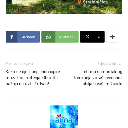
Facebook
WhatsApp
X
Prethodna objava
Slijedeća objava
Kako se djeci uspješno ispire
Tehnika samostalnog
mozak od rođenja: Obratite
treniranja za više vedrine i
pažnju na ovih 7 stvari!
obilja u vašem životu