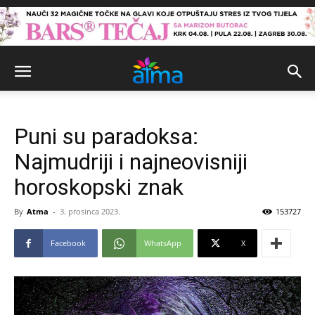
Puni su paradoksa:
Najmudriji i najneovisniji
horoskopski znak
By
Atma
-
3. prosinca 2023.
153727
Facebook
WhatsApp
X