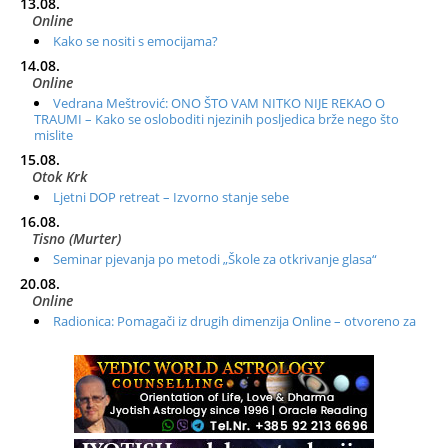
13.08.
Online
Kako se nositi s emocijama?
14.08.
Online
Vedrana Meštrović: ONO ŠTO VAM NITKO NIJE REKAO O
TRAUMI – Kako se osloboditi njezinih posljedica brže nego što
mislite
15.08.
Otok Krk
Ljetni DOP retreat – Izvorno stanje sebe
16.08.
Tisno (Murter)
Seminar pjevanja po metodi „Škole za otkrivanje glasa“
20.08.
Online
Radionica: Pomagači iz drugih dimenzija Online – otvoreno za
sve
21.08.
Zagreb+Online
Osnovni ThetaHealing® tečaj, Zagreb i Online
22.08.
Pula