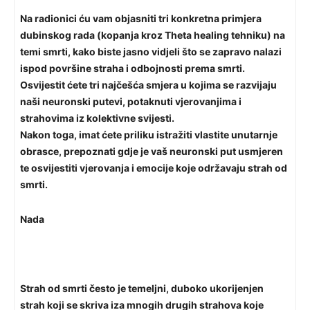
Na radionici ću vam objasniti tri konkretna primjera
dubinskog rada (kopanja kroz Theta healing tehniku) na
temi smrti, kako biste jasno vidjeli što se zapravo nalazi
ispod površine straha i odbojnosti prema smrti.
Osvijestit ćete
tri najčešća smjera
u kojima se razvijaju
naši neuronski putevi, potaknuti vjerovanjima i
strahovima iz kolektivne svijesti.
Nakon toga, imat ćete priliku istražiti vlastite unutarnje
obrasce, prepoznati gdje je vaš neuronski put usmjeren
te osvijestiti vjerovanja i emocije koje održavaju strah od
smrti.
Nada
Strah od smrti često je
temeljni, duboko ukorijenjen
strah
koji se skriva iza mnogih drugih strahova koje