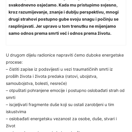
svakodnevno osjećamo. Kada mu pristupimo svjesno,
kroz razumijevanje, znanje i dublju perspektivu, mnogi
drugi strahovi postupno gube svoju snagu i počinju se
rasplinjavati.
Jer upravo u tom trenutku ne mijenjamo
samo odnos prema smrti već i odnos prema životu.
U drugom dijelu radionice napraviti ćemo duboke energetske
procese:
– čistiti zapise iz podsvijesti u vezi traumatičinih smrti iz
prošlih života i života predaka (ratovi, ubojstva,
samoubojstva, bolesti, nesreće)
– otpuštati pohranjene emocije i postupno oslobađati strah od
smrti
– iscjeljivati fragmente duše koji su ostali zarobljeni u tim
iskustvima
– oslobađati energetsku vezanost za osobe, duše, stvari i
život