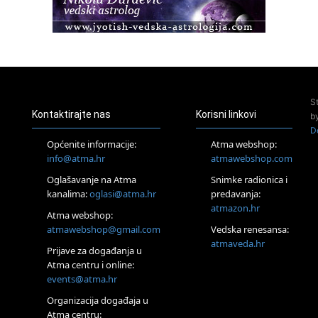
23.08.
Pula
Access Energetski Facelift®
24.08.
Zagreb
Pjesma srca / Zagreb
Online
S
Tečaj Višeg Vodstva, razvijanja intuicije i Akaša zapisa
Kontaktirajte nas
Korisni linkovi
b
25.08.
D
Online
Općenite informacije:
Atma webshop:
Upisi u program Profesionalni hipnoterapeut — nova
info@atma.hr
atmawebshop.com
generacija kreće 25.08. 2026.
Oglašavanje na Atma
Snimke radionica i
26.08.
Online
kanalima:
oglasi@atma.hr
predavanja:
Postanite Nositelj Vibracije Nove Zemlje
atmazon.hr
Atma webshop:
27.08.
atmawebshop@gmail.com
Vedska renesansa:
Visoko
atmaveda.hr
Prijave za događanja u
Alemka Dauskardt – Jednodnevna radionica sistemskih
konstelacija
Atma centru i online:
events@atma.hr
29.08.
Zagreb
Organizacija događaja u
HOD PO ŽERAVICI – Seminar koji mijenja tijelo, duh i um
Atma centru:
SoulFest – Festival glazbe, mudrosti i zajedništva