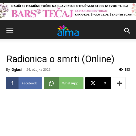
Radionica o smrti (Online)
By
Oglasi
-
24. ožujka 2026.
183
Facebook
WhatsApp
X