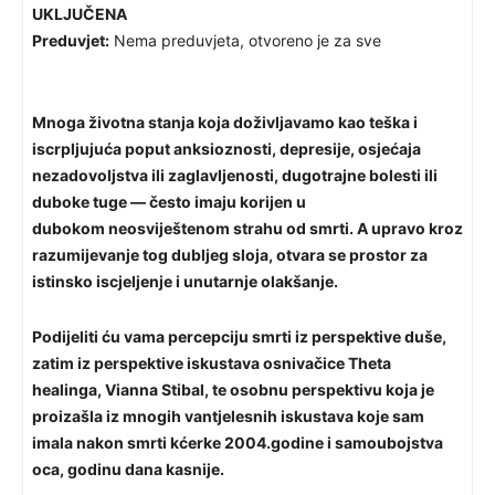
UKLJUČENA
Preduvjet:
Nema preduvjeta, otvoreno je za sve
Mnoga životna stanja koja doživljavamo kao teška i
iscrpljujuća poput anksioznosti, depresije, osjećaja
nezadovoljstva ili zaglavljenosti, dugotrajne bolesti ili
duboke tuge — često imaju korijen u
dubokom
neosviještenom strahu od smrti.
A upravo kroz
razumijevanje tog dubljeg sloja, otvara se prostor za
istinsko iscjeljenje i unutarnje olakšanje.
Podijeliti ću vama percepciju smrti
iz perspektive duše
,
zatim iz perspektive iskustava osnivačice Theta
healinga, Vianna Stibal, te osobnu perspektivu koja je
proizašla iz mnogih
vantjelesnih iskustava
koje sam
imala nakon smrti kćerke 2004.godine i samoubojstva
oca, godinu dana kasnije.