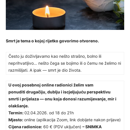
Smrt je tema o kojoj rijetko govorimo otvoreno.
Često ju doživljavamo kao nešto strašno, bolno ili
neprihvatljivo… nešto čega se bojimo ili o čemu ne želimo ni
razmišljati. A ipak — smrt je dio života.
U ovoj posebnoj online radionici želim vam
ponuditi drugačiju, dublju i iscjeljujuću perspektivu
smrti i prijelaza — onu koja donosi razumijevanje, mir i
olakšanje.
Termin:
02.04.2026. od 18 do 21h
Mjesto:
online (aplikacija Zoom, link dobijete nakon prijave)
Cijena radionice:
60 € (PDV uključen)
– SNIMKA