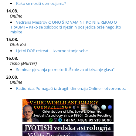
Kako se nositi s emocijama?
14.08.
Online
Vedrana Meštrović: ONO ŠTO VAM NITKO NIJE REKAO O
TRAUMI – Kako se osloboditi njezinih posljedica brže nego što
mislite
15.08.
Otok Krk
Ljetni DOP retreat – Izvorno stanje sebe
16.08.
Tisno (Murter)
Seminar pjevanja po metodi „Škole za otkrivanje glasa“
20.08.
Online
Radionica: Pomagači iz drugih dimenzija Online – otvoreno za
sve
21.08.
Zagreb+Online
Osnovni ThetaHealing® tečaj, Zagreb i Online
22.08.
Pula
Access BARS®, otpusti stres