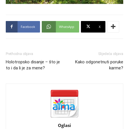
Facebook
WhatsApp
X
Prethodna objava
Slijedeća objava
Holotropsko disanje – što je
Kako odgonetnuti poruke
to i da li je za mene?
karme?
Oglasi