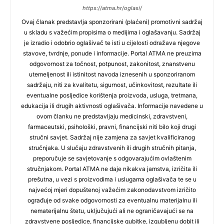
https://atma.hr/oglasi/
Ovaj članak predstavlja sponzorirani (plaćeni) promotivni sadržaj
u skladu s važećim propisima o medijima i oglašavanju. Sadržaj
je izradio i odobrio oglašivač te isti u cijelosti odražava njegove
stavove, tvrdnje, ponude i informacije. Portal ATMA ne preuzima
odgovornost za točnost, potpunost, zakonitost, znanstvenu
utemeljenost ili istinitost navoda iznesenih u sponzoriranom
sadržaju, niti za kvalitetu, sigurnost, učinkovitost, rezultate ili
eventualne posljedice korištenja proizvoda, usluga, tretmana,
edukacija ili drugih aktivnosti oglašivača. Informacije navedene u
ovom članku ne predstavljaju medicinski, zdravstveni,
farmaceutski, psihološki, pravni, financijski niti bilo koji drugi
stručni savjet. Sadržaj nije zamjena za savjet kvalificiranog
stručnjaka. U slučaju zdravstvenih ili drugih stručnih pitanja,
preporučuje se savjetovanje s odgovarajućim ovlaštenim
stručnjakom. Portal ATMA ne daje nikakva jamstva, izričita ili
prešutna, u vezi s proizvodima i uslugama oglašivača te se u
najvećoj mjeri dopuštenoj važećim zakonodavstvom izričito
ograđuje od svake odgovornosti za eventualnu materijalnu ili
nematerijalnu štetu, uključujući ali ne ograničavajući se na
zdravstvene posljedice, financijske gubitke, izgubljenu dobit ili