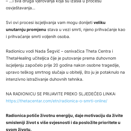
– …i sva druga vjerovanja koja su izašla u procesu
osvještavanja…
Svi ovi procesi iscjeljivanja vam mogu donijeti
veliku
unutarnju promjenu
stava u vezi smrti, njeno prihvaćanje kao
i prihvaćanje smrti voljenih osoba.
Radionicu vodi Nada Šegvić – osnivačica Theta Centra i
ThetaHealing učiteljica čije je putovanje prema duhovnom
iscjeljenju započelo prije 20 godina nakon osobne tragedije,
upravo teškog smrtnog slučaja u obitelji, što ju je potaknulo na
intenzivno istraživanje duhovnih tehnika.
NA RADIONICU SE PRIJAVITE PREKO SLJEDEĆEG LINKA:
https://thetacentar.com/etn/radionica-o-smrti-online/
Radionica potiče životnu energiju, daje motivaciju da živite
smisleniji život s više svjesnosti i da posložite prioritete u
svom životu.