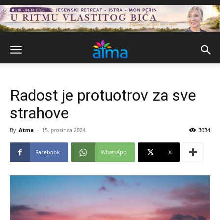
Radost je protuotrov za sve
strahove
By
Atma
-
15. prosinca 2024.
3034
Facebook
WhatsApp
X