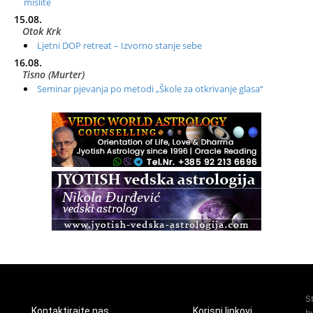
mislite
15.08.
Otok Krk
Ljetni DOP retreat – Izvorno stanje sebe
16.08.
Tisno (Murter)
Seminar pjevanja po metodi „Škole za otkrivanje glasa“
20.08.
Online
Radionica: Pomagači iz drugih dimenzija Online – otvoreno za
sve
21.08.
Zagreb+Online
Osnovni ThetaHealing® tečaj, Zagreb i Online
22.08.
Pula
Access BARS®, otpusti stres
23.08.
Pula
Access Energetski Facelift®
24.08.
S
Zagreb
Kontaktirajte nas
Korisni linkovi
b