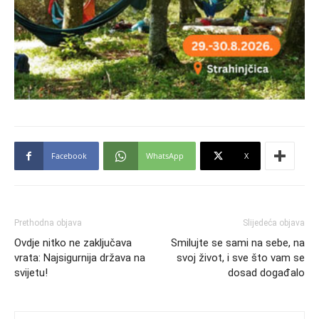
Facebook
WhatsApp
X
Prethodna objava
Slijedeća objava
Ovdje nitko ne zaključava
Smilujte se sami na sebe, na
vrata: Najsigurnija država na
svoj život, i sve što vam se
svijetu!
dosad događalo