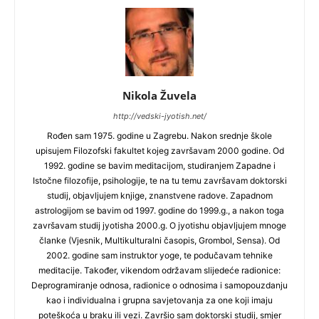
Nikola Žuvela
http://vedski-jyotish.net/
Rođen sam 1975. godine u Zagrebu. Nakon srednje škole
upisujem Filozofski fakultet kojeg završavam 2000 godine. Od
1992. godine se bavim meditacijom, studiranjem Zapadne i
Istočne filozofije, psihologije, te na tu temu završavam doktorski
studij, objavljujem knjige, znanstvene radove. Zapadnom
astrologijom se bavim od 1997. godine do 1999.g., a nakon toga
završavam studij jyotisha 2000.g. O jyotishu objavljujem mnoge
članke (Vjesnik, Multikulturalni časopis, Grombol, Sensa). Od
2002. godine sam instruktor yoge, te podučavam tehnike
meditacije. Također, vikendom održavam slijedeće radionice:
Deprogramiranje odnosa, radionice o odnosima i samopouzdanju
kao i individualna i grupna savjetovanja za one koji imaju
poteškoća u braku ili vezi. Završio sam doktorski studij, smjer