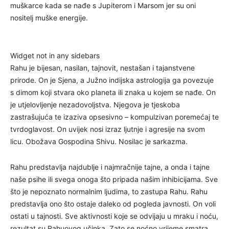
muškarce kada se nađe s Jupiterom i Marsom jer su oni
nositelj muške energije.
Widget not in any sidebars
Rahu je bijesan, nasilan, tajnovit, nestašan i tajanstvene
prirode. On je Sjena, a Južno indijska astrologija ga povezuje
s dimom koji stvara oko planeta ili znaka u kojem se nađe. On
je utjelovljenje nezadovoljstva. Njegova je tjeskoba
zastrašujuća te izaziva opsesivno – kompulzivan poremećaj te
tvrdoglavost. On uvijek nosi izraz ljutnje i agresije na svom
licu. Obožava Gospodina Shivu. Nosilac je sarkazma.
Rahu predstavlja najdublje i najmračnije tajne, a onda i tajne
naše psihe ili svega onoga što pripada našim inhibicijama. Sve
što je nepoznato normalnim ljudima, to zastupa Rahu. Rahu
predstavlja ono što ostaje daleko od pogleda javnosti. On voli
ostati u tajnosti. Sve aktivnosti koje se odvijaju u mraku i noću,
rezultat su Rahuovog učinka. Zato se noćno vrijeme smatra