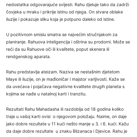
nedostatka odgovarajuće svijesti. Rahu djeluje tako da zadrži
čovjeka u mraku i prikrije istinu od njega. On stvara oblake
iluzije i pokazuje sliku koja je potpuno daleko od istine.
U pozitivnom smislu smatra se najvećim stručnjakom za
planiranje. Rahuova inteligencija i oštrina su prodorni. Može se
reći da su Rahuove oči ili kvalitete, poput skenera ili
rendgenskog aparata.
Rahu predstavlja ateizam. Naziva se nestašnim djetetom
Maye ili iluzije, on je mađioničar i majstor varljivosti. Kaže se
da uvećava i pojačava negativne kvalitete drugih planeta s
kojima se nađe u natalnoj karti i tranzitu.
Rezultati Rahu Mahadasha ili razdoblja od 18 godina koliko
traje u vašoj karti ovisi o njegovom položaju. Naime, on daje
jako dobre rezultate u 11 kući nešto manje u 3. i 6. kući. Kažu
da daje dobre rezultate u znaku Blizanaca i Djevice. Rahu je