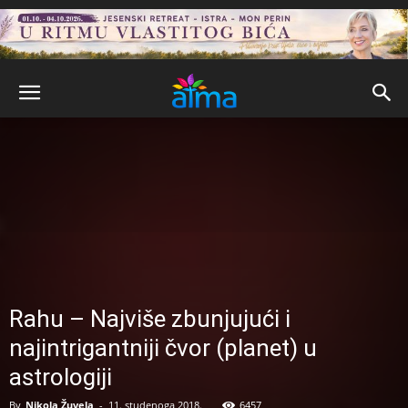
Rahu – Najviše zbunjujući i
najintrigantniji čvor (planet) u
astrologiji
By
Nikola Žuvela
-
11. studenoga 2018.
6457