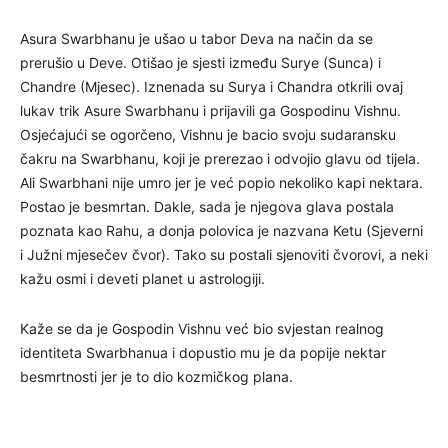
Asura Swarbhanu je ušao u tabor Deva na način da se
prerušio u Deve. Otišao je sjesti između Surye (Sunca) i
Chandre (Mjesec). Iznenada su Surya i Chandra otkrili ovaj
lukav trik Asure Swarbhanu i prijavili ga Gospodinu Vishnu.
Osjećajući se ogorčeno, Vishnu je bacio svoju sudaransku
čakru na Swarbhanu, koji je prerezao i odvojio glavu od tijela.
Ali Swarbhani nije umro jer je već popio nekoliko kapi nektara.
Postao je besmrtan. Dakle, sada je njegova glava postala
poznata kao Rahu, a donja polovica je nazvana Ketu (Sjeverni
i Južni mjesečev čvor). Tako su postali sjenoviti čvorovi, a neki
kažu osmi i deveti planet u astrologiji.
Kaže se da je Gospodin Vishnu već bio svjestan realnog
identiteta Swarbhanua i dopustio mu je da popije nektar
besmrtnosti jer je to dio kozmičkog plana.