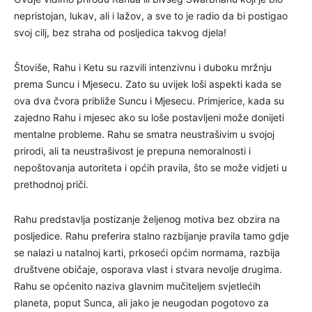
nepristojan, lukav, ali i lažov, a sve to je radio da bi postigao
svoj cilj, bez straha od posljedica takvog djela!
Štoviše, Rahu i Ketu su razvili intenzivnu i duboku mržnju
prema Suncu i Mjesecu. Zato su uvijek loši aspekti kada se
ova dva čvora približe Suncu i Mjesecu. Primjerice, kada su
zajedno Rahu i mjesec ako su loše postavljeni može donijeti
mentalne probleme. Rahu se smatra neustrašivim u svojoj
prirodi, ali ta neustrašivost je prepuna nemoralnosti i
nepoštovanja autoriteta i općih pravila, što se može vidjeti u
prethodnoj priči.
Rahu predstavlja postizanje željenog motiva bez obzira na
posljedice. Rahu preferira stalno razbijanje pravila tamo gdje
se nalazi u natalnoj karti, prkoseći općim normama, razbija
društvene običaje, osporava vlast i stvara nevolje drugima.
Rahu se općenito naziva glavnim mučiteljem svjetlećih
planeta, poput Sunca, ali jako je neugodan pogotovo za