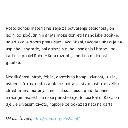
Pošto donosi materijalne želje za ostvarenje sebičnosti, on
jedini od zločudnih planeta može donijeti financijske dobitke, i
ugled ako je dobro postavljen. Iako Shani, također, ukazuje na
uspjehe i nagrade, oni dolaze s puno kašnjenja i borbe. Ipak
kada se poajvi Rahu – Ketu razdoblje onda ono donosi
gubitke.
Neodlučnost, strah, fobije, opsesivna kompluzivnost, iluzije,
oštećeni fokus, nedostatak razmatranja stvarnosti kao velika
strast prema materijalnom i seksualnošću pripada onim
mračnijim aspektima naše prirode koje donosi Rahu. Kako on
djeluje u vašem životu, najbolje će pokazati natalna karta.
Nikola Žuvela,
http://vedski-jyotish.net/