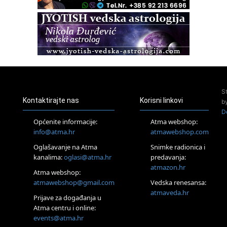
22.08.
Pula
Access BARS®, otpusti stres
23.08.
Pula
Access Energetski Facelift®
24.08.
Zagreb
Pjesma srca / Zagreb
S
Online
Kontaktirajte nas
Korisni linkovi
b
Tečaj Višeg Vodstva, razvijanja intuicije i Akaša zapisa
D
25.08.
Općenite informacije:
Atma webshop:
Online
info@atma.hr
atmawebshop.com
Upisi u program Profesionalni hipnoterapeut — nova
Oglašavanje na Atma
Snimke radionica i
generacija kreće 25.08. 2026.
kanalima:
oglasi@atma.hr
predavanja:
26.08.
atmazon.hr
Online
Atma webshop:
Postanite Nositelj Vibracije Nove Zemlje
atmawebshop@gmail.com
Vedska renesansa:
27.08.
atmaveda.hr
Prijave za događanja u
Visoko
Atma centru i online:
Alemka Dauskardt – Jednodnevna radionica sistemskih
events@atma.hr
konstelacija