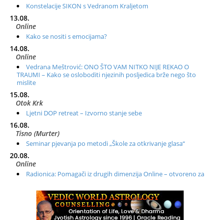
Konstelacije SIKON s Vedranom Kraljetom
13.08.
Online
Kako se nositi s emocijama?
14.08.
Online
Vedrana Meštrović: ONO ŠTO VAM NITKO NIJE REKAO O
TRAUMI – Kako se osloboditi njezinih posljedica brže nego što
mislite
15.08.
Otok Krk
Ljetni DOP retreat – Izvorno stanje sebe
16.08.
Tisno (Murter)
Seminar pjevanja po metodi „Škole za otkrivanje glasa“
20.08.
Online
Radionica: Pomagači iz drugih dimenzija Online – otvoreno za
sve
21.08.
Zagreb+Online
Osnovni ThetaHealing® tečaj, Zagreb i Online