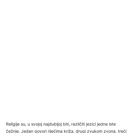
Religije su, u svojoj najdubljoj biti, različiti jezici jedne iste
čežnje. Jedan govori riječima križa, drugi zvukom zvona, treći