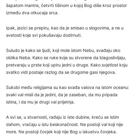
šapatom mantre, četvrti tišinom u kojoj Bog diše kroz prostor
između dva otkucaja srca.
Ipak, jezici se prepiru, kao da je smisao u slogovima, a ne u
svetosti koje svi pokušavaju dodirnuti.
Suludo je kako se ljudi, koji mole istom Nebu, svađaju oko
oblika Neba. Kako se ruke koje su stvorene da blagoslivljaju,
pretvaraju u prste koji upiru jedni u druge. Kako svjetlost koju
svatko vidi postaje razlog da se drugome gasi njegova.
Sukobi među religijama su kao svađa valova na istom oceanu:
svaki val misli da je jedini, da je zaseban, da mu pripada
istina, i da mu je drugi val prijetnja.
A svi se, u stvarnosti, rađaju iz iste dubine, kreću se istim
dahom, vraćaju u istu beskonačnost. Ne postoji val koji nije
more. Ne postoji čovjek koji nije Bog u iskustvu čovjeka.