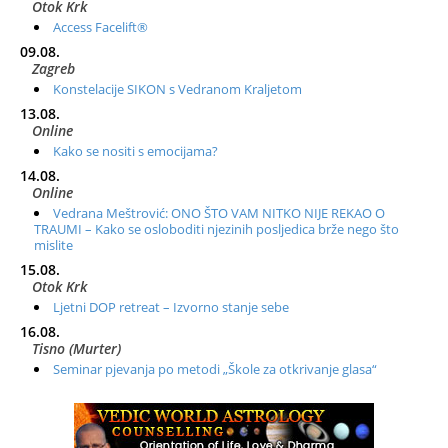
Otok Krk
Access Facelift®
09.08.
Zagreb
Konstelacije SIKON s Vedranom Kraljetom
13.08.
Online
Kako se nositi s emocijama?
14.08.
Online
Vedrana Meštrović: ONO ŠTO VAM NITKO NIJE REKAO O
TRAUMI – Kako se osloboditi njezinih posljedica brže nego što
mislite
15.08.
Otok Krk
Ljetni DOP retreat – Izvorno stanje sebe
16.08.
Tisno (Murter)
Seminar pjevanja po metodi „Škole za otkrivanje glasa“
20.08.
Online
Radionica: Pomagači iz drugih dimenzija Online – otvoreno za
sve