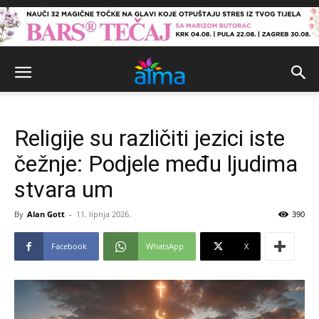
Religije su različiti jezici iste
čežnje: Podjele među ljudima
stvara um
By
Alan Gott
-
11. lipnja 2026.
390
Facebook
WhatsApp
X