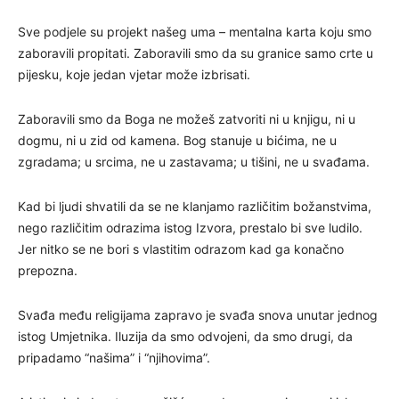
Sve podjele su projekt našeg uma – mentalna karta koju smo
zaboravili propitati. Zaboravili smo da su granice samo crte u
pijesku, koje jedan vjetar može izbrisati.
Zaboravili smo da Boga ne možeš zatvoriti ni u knjigu, ni u
dogmu, ni u zid od kamena. Bog stanuje u bićima, ne u
zgradama; u srcima, ne u zastavama; u tišini, ne u svađama.
Kad bi ljudi shvatili da se ne klanjamo različitim božanstvima,
nego različitim odrazima istog Izvora, prestalo bi sve ludilo.
Jer nitko se ne bori s vlastitim odrazom kad ga konačno
prepozna.
Svađa među religijama zapravo je svađa snova unutar jednog
istog Umjetnika. Iluzija da smo odvojeni, da smo drugi, da
pripadamo “našima” i “njihovima”.