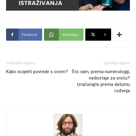
Facebook
WhatsApp
X
Prethodna objava
Slijedeća objava
Kako iscijeliti povrede s ocem?
Što vam, prema numerologiji,
nedostaje za sreću?
Izračunajte prema datumu
rođenja