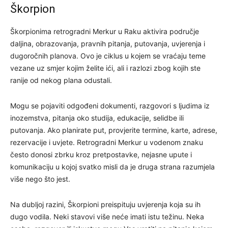
Škorpion
Škorpionima retrogradni Merkur u Raku aktivira područje
daljina, obrazovanja, pravnih pitanja, putovanja, uvjerenja i
dugoročnih planova. Ovo je ciklus u kojem se vraćaju teme
vezane uz smjer kojim želite ići, ali i razlozi zbog kojih ste
ranije od nekog plana odustali.
Mogu se pojaviti odgođeni dokumenti, razgovori s ljudima iz
inozemstva, pitanja oko studija, edukacije, selidbe ili
putovanja. Ako planirate put, provjerite termine, karte, adrese,
rezervacije i uvjete. Retrogradni Merkur u vodenom znaku
često donosi zbrku kroz pretpostavke, nejasne upute i
komunikaciju u kojoj svatko misli da je druga strana razumjela
više nego što jest.
Na dubljoj razini, Škorpioni preispituju uvjerenja koja su ih
dugo vodila. Neki stavovi više neće imati istu težinu. Neka