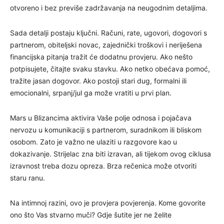
otvoreno i bez previše zadržavanja na neugodnim detaljima.
Sada detalji postaju ključni. Računi, rate, ugovori, dogovori s
partnerom, obiteljski novac, zajednički troškovi i neriješena
financijska pitanja tražit će dodatnu provjeru. Ako nešto
potpisujete, čitajte svaku stavku. Ako netko obećava pomoć,
tražite jasan dogovor. Ako postoji stari dug, formalni ili
emocionalni, srpanj/jul ga može vratiti u prvi plan.
Mars u Blizancima aktivira Vaše polje odnosa i pojačava
nervozu u komunikaciji s partnerom, suradnikom ili bliskom
osobom. Zato je važno ne ulaziti u razgovore kao u
dokazivanje. Strijelac zna biti izravan, ali tijekom ovog ciklusa
izravnost treba dozu opreza. Brza rečenica može otvoriti
staru ranu.
Na intimnoj razini, ovo je provjera povjerenja. Kome govorite
ono što Vas stvarno muči? Gdje šutite jer ne želite