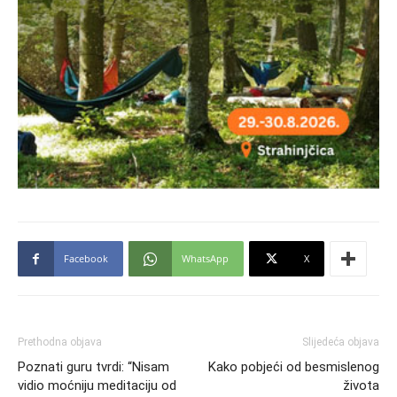
Facebook
WhatsApp
X
Prethodna objava
Slijedeća objava
Poznati guru tvrdi: “Nisam
Kako pobjeći od besmislenog
vidio moćniju meditaciju od
života