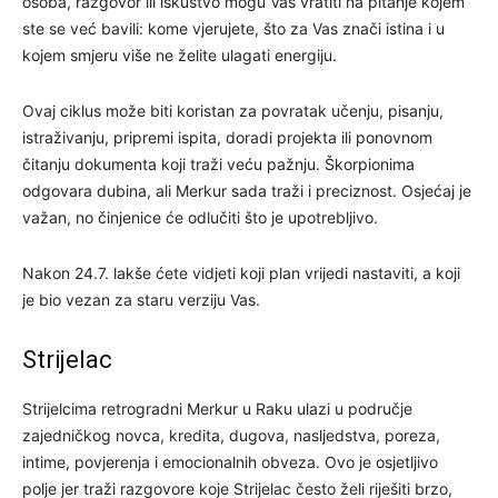
osoba, razgovor ili iskustvo mogu Vas vratiti na pitanje kojem
ste se već bavili: kome vjerujete, što za Vas znači istina i u
kojem smjeru više ne želite ulagati energiju.
Ovaj ciklus može biti koristan za povratak učenju, pisanju,
istraživanju, pripremi ispita, doradi projekta ili ponovnom
čitanju dokumenta koji traži veću pažnju. Škorpionima
odgovara dubina, ali Merkur sada traži i preciznost. Osjećaj je
važan, no činjenice će odlučiti što je upotrebljivo.
Nakon 24.7. lakše ćete vidjeti koji plan vrijedi nastaviti, a koji
je bio vezan za staru verziju Vas.
Strijelac
Strijelcima retrogradni Merkur u Raku ulazi u područje
zajedničkog novca, kredita, dugova, nasljedstva, poreza,
intime, povjerenja i emocionalnih obveza. Ovo je osjetljivo
polje jer traži razgovore koje Strijelac često želi riješiti brzo,