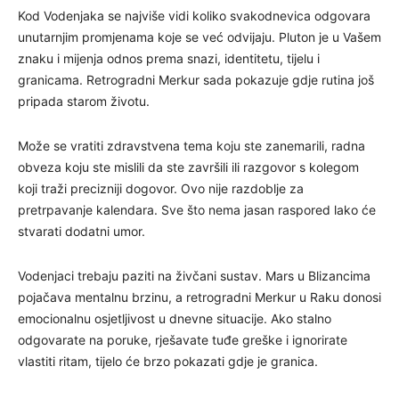
Kod Vodenjaka se najviše vidi koliko svakodnevica odgovara
unutarnjim promjenama koje se već odvijaju. Pluton je u Vašem
znaku i mijenja odnos prema snazi, identitetu, tijelu i
granicama. Retrogradni Merkur sada pokazuje gdje rutina još
pripada starom životu.
Može se vratiti zdravstvena tema koju ste zanemarili, radna
obveza koju ste mislili da ste završili ili razgovor s kolegom
koji traži precizniji dogovor. Ovo nije razdoblje za
pretrpavanje kalendara. Sve što nema jasan raspored lako će
stvarati dodatni umor.
Vodenjaci trebaju paziti na živčani sustav. Mars u Blizancima
pojačava mentalnu brzinu, a retrogradni Merkur u Raku donosi
emocionalnu osjetljivost u dnevne situacije. Ako stalno
odgovarate na poruke, rješavate tuđe greške i ignorirate
vlastiti ritam, tijelo će brzo pokazati gdje je granica.