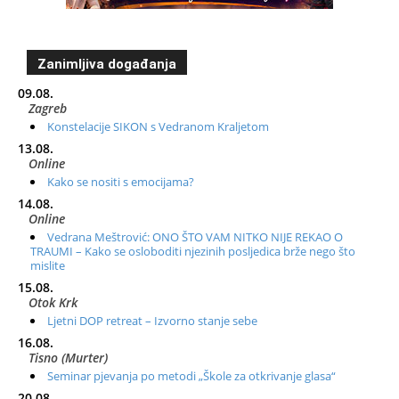
Zanimljiva događanja
09.08.
Zagreb
Konstelacije SIKON s Vedranom Kraljetom
13.08.
Online
Kako se nositi s emocijama?
14.08.
Online
Vedrana Meštrović: ONO ŠTO VAM NITKO NIJE REKAO O
TRAUMI – Kako se osloboditi njezinih posljedica brže nego što
mislite
15.08.
Otok Krk
Ljetni DOP retreat – Izvorno stanje sebe
16.08.
Tisno (Murter)
Seminar pjevanja po metodi „Škole za otkrivanje glasa“
20.08.