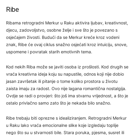
Ribe
Ribama retrogradni Merkur u Raku aktivira ljubav, kreativnost,
djecu, zadovoljstvo, osobne želje i sve što je povezano s
osjećajem živosti. Budući da se Merkur kreće kroz vodeni
znak, Ribe će ovaj ciklus snažno osjećati kroz intuiciju, snove,
uspomene i povratak starih emotivnih tema.
Kod nekih Riba može se javiti osoba iz prošlosti. Kod drugih se
vraća kreativna ideja koju su napustile, odnos koji nije dobio
jasan završetak ili pitanje o tome koliko prostora u životu
zaista imaju za radost. Ovo nije lagana romantična nostalgija.
Ovdje se radi o provjeri: što još ima stvarnu vrijednost, a što je
ostalo privlačno samo zato što je nekada bilo snažno.
Ribe trebaju biti oprezne s idealiziranjem. Retrogradni Merkur
u Raku lako vraća emocionalne slike koje izgledaju toplije
nego što su u stvarnosti bile. Stara poruka, pjesma, susret ili