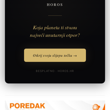
HOROS
Koja planeta ti stvara
najveći unutarnji otpor?
Otkrij svoju slijepu točku →
BESPLATNO · HOROS.HR