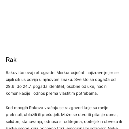
Rak
Rakovi će ovaj retrogradni Merkur osjećati najizravnije jer se
cijeli ciklus odvija u njihovom znaku. Sve što se događa od
29.6. do 24.7. pogađa identitet, osobne odluke, način
komunikacije i odnos prema vlastitim potrebama.
Kod mnogih Rakova vraćaju se razgovori koje su ranije
prekinuli, ublažili ili prešutjeli. Može se otvoriti pitanje doma,
selidbe, stanovanja, odnosa s roditeljima, obiteljskih obveza ili
bliske osobe koja ponovno traži emocionalni odgovor. Neke