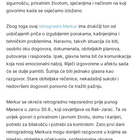
sigurnošću, privatnim životom, sjećanjima i načinom na koji
govorimo kada se osjećamo izloženo.
Zbog toga ovaj
retrogradni Merkur
ima drukčiji ton od
uobičajenih priča o izgubljenim porukama, kašnjenjima i
tehničkim problemima. Naravno, takvih situacija će biti,
osobito oko dogovora, dokumenata, obiteljskih planova,
putovanja i rasporeda. Ipak, glavna tema bit će komunikacija
koja nosi emocionalni naboj. Riječi izgovorene u afektu sada
će se dulje pamtiti. Šutnja će biti jednako glasna kao
razgovor. Stare obiteljske rečenice, nekadašnji sukobi i
nedovršeni dogovori ponovno će tražiti pažnju.
Merkur se okreće retrogradno neposredno prije punog
Mjeseca u Jarcu 30.6., koji osvjetljava os Rak–Jarac. Ta os
uvijek govori o privatnom i javnom životu, domu i karijeri,
potrebi za bliskošću i potrebi za kontrolom. Zato prvi dani
retrogradnog Merkura mogu donijeti razgovore u kojima se
miješaju obiteljska očekivanja, profesionalne obveze,