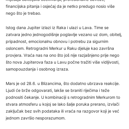
financijska pitanja i osjećaj da je netko predugo nosio više
nego što je trebao.
Istog dana Jupiter izlazi iz Raka i ulazi u Lava. Time se
zatvara jedno jednogodišnje poglavlje vezano uz dom, obitelj,
pripadnost, emocionalnu obnovu i potrebu za sigurnim
osloncem. Retrogradni Merkur u Raku djeluje kao završna
provjera. Vraća nas na ono što još nije razjašnjeno prije nego
što nova Jupiterova faza u Lavu počne tražiti više vidljivosti,
samopouzdanja i osobnog izraza.
Mars je od 28.6. u Blizancima, što dodatno ubrzava reakcije.
Ljudi će brže odgovarati, lakše se braniti riječima i teže
podnositi čekanje. U kombinaciji s retrogradnim Merkurom to
stvara atmosferu u kojoj se lako šalje poruka prerano, izvlači
zaključak bez svih podataka ili vraća na razgovor koji je već
jednom završio nesporazumom.