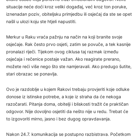
situacije neće doći kroz veliki događaj, već kroz ton poruke,
iznenadan poziv, obiteljsku primjedbu ili osjećaj da ste se opet
našli u ulozi koju ste htjeli napustiti.
Merkur u Raku vraća pažnju na način na koji branite svoje
osjećaje. Rak često prvo osjeti, zatim se povuče, a tek kasnije
pronalazi riječi. Tijekom ovog ciklusa taj razmak između
osjećaja i rečenice postaje važan. Ako reagirate prerano,
možete reći više nego što ste namjeravali. Ako predugo šutite,
stari obrazac se ponavlja.
Ovo je razdoblje u kojem Rakovi trebaju provjeriti koje odluke
donose iz istinske potrebe, a koje iz straha da će nekoga
razočarati. Pitanja doma, obitelji i bliskosti tražit će praktičan
odgovor. Nije dovoljno osjetiti da nešto nije u redu. Trebat će
to izgovoriti mirno, jasno i bez dugog opravdavanja.
Nakon 24.7. komunikacija se postupno razbistrava. Početkom