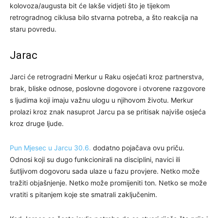
kolovoza/augusta bit će lakše vidjeti što je tijekom
retrogradnog ciklusa bilo stvarna potreba, a što reakcija na
staru povredu.
Jarac
Jarci će retrogradni Merkur u Raku osjećati kroz partnerstva,
brak, bliske odnose, poslovne dogovore i otvorene razgovore
s ljudima koji imaju važnu ulogu u njihovom životu. Merkur
prolazi kroz znak nasuprot Jarcu pa se pritisak najviše osjeća
kroz druge ljude.
Pun Mjesec u Jarcu 30.6.
dodatno pojačava ovu priču.
Odnosi koji su dugo funkcionirali na disciplini, navici ili
šutljivom dogovoru sada ulaze u fazu provjere. Netko može
tražiti objašnjenje. Netko može promijeniti ton. Netko se može
vratiti s pitanjem koje ste smatrali zaključenim.