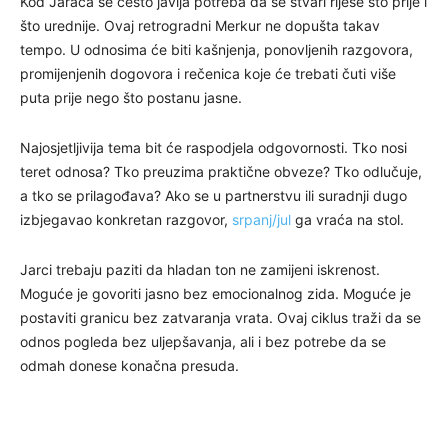
Kod Jaraca se često javlja potreba da se stvari riješe što prije i
što urednije. Ovaj retrogradni Merkur ne dopušta takav
tempo. U odnosima će biti kašnjenja, ponovljenih razgovora,
promijenjenih dogovora i rečenica koje će trebati čuti više
puta prije nego što postanu jasne.
Najosjetljivija tema bit će raspodjela odgovornosti. Tko nosi
teret odnosa? Tko preuzima praktične obveze? Tko odlučuje,
a tko se prilagođava? Ako se u partnerstvu ili suradnji dugo
izbjegavao konkretan razgovor,
srpanj/jul
ga vraća na stol.
Jarci trebaju paziti da hladan ton ne zamijeni iskrenost.
Moguće je govoriti jasno bez emocionalnog zida. Moguće je
postaviti granicu bez zatvaranja vrata. Ovaj ciklus traži da se
odnos pogleda bez uljepšavanja, ali i bez potrebe da se
odmah donese konačna presuda.