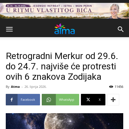
Retrogradni Merkur od 29.6.
do 24.7. najviše će protresti
ovih 6 znakova Zodijaka
By
Atma
-
26. lipnja 2026.
11456
Facebook
WhatsApp
X