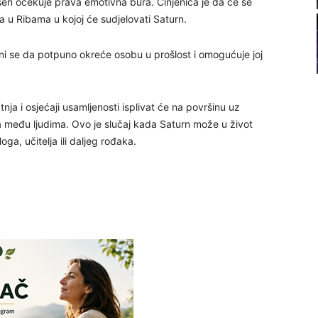
esen očekuje prava emotivna bura. Činjenica je da će se
22
 u Ribama u kojoj će sudjelovati Saturn.
ini se da potpuno okreće osobu u prošlost i omogućuje joj
23
24
a i osjećaji usamljenosti isplivat će na površinu uz
a među ljudima. Ovo je slučaj kada Saturn može u život
ga, učitelja ili daljeg rođaka.
25
26
27