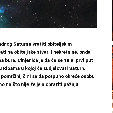
adnog Saturna vratiti obiteljskim
ti na obiteljske stvari i nekretnine, onda
 bura. Činjenica je da će se 18.9. prvi put
 Ribama u kojoj će sudjelovati Saturn.
u pomrčini, čini se da potpuno okreće osobu
o na što nije željela obratiti pažnju.