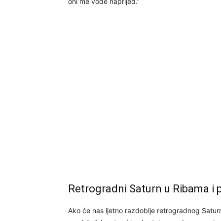
oni me vode naprijed.”
Retrogradni Saturn u Ribama i 
Ako će nas ljetno razdoblje retrogradnog Saturna