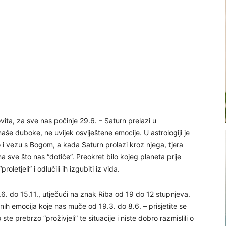
vita, za sve nas počinje 29.6. – Saturn prelazi u
aše duboke, ne uvijek osviještene emocije. U astrologiji je
 i vezu s Bogom, a kada Saturn prolazi kroz njega, tjera
 sve što nas “dotiče”. Preokret bilo kojeg planeta prije
oletjeli” i odlučili ih izgubiti iz vida.
6. do 15.11., utječući na znak Riba od 19 do 12 stupnjeva.
nih emocija koje nas muče od 19.3. do 8.6. – prisjetite se
ste prebrzo “proživjeli” te situacije i niste dobro razmislili o