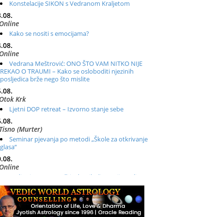
Konstelacije SIKON s Vedranom Kraljetom
.08.
Online
Kako se nositi s emocijama?
.08.
Online
Vedrana Meštrović: ONO ŠTO VAM NITKO NIJE
REKAO O TRAUMI – Kako se osloboditi njezinih
posljedica brže nego što mislite
.08.
Otok Krk
Ljetni DOP retreat – Izvorno stanje sebe
.08.
Tisno (Murter)
Seminar pjevanja po metodi „Škole za otkrivanje
glasa“
.08.
Online
Radionica: Pomagači iz drugih dimenzija Online –
otvoreno za sve
.08.
Zagreb+Online
Osnovni ThetaHealing® tečaj, Zagreb i Online