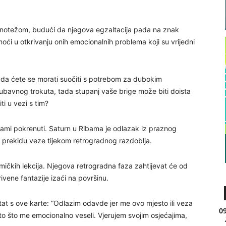
avnotežom, budući da njegova egzaltacija pada na znak
i u otkrivanju onih emocionalnih problema koji su vrijedni
tada ćete se morati suočiti s potrebom za dubokim
ubavnog trokuta, tada stupanj vaše brige može biti doista
iti u vezi s tim?
ami pokrenuti. Saturn u Ribama je odlazak iz praznog
o prekidu veze tijekom retrogradnog razdoblja.
mičkih lekcija. Njegova retrogradna faza zahtijevat će od
ivene fantazije izaći na površinu.
at s ove karte: “Odlazim odavde jer me ovo mjesto ili veza
09
to što me emocionalno veseli. Vjerujem svojim osjećajima,