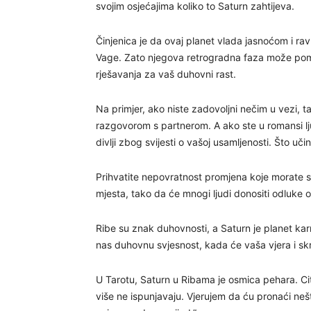
svojim osjećajima koliko to Saturn zahtijeva.
Činjenica je da ovaj planet vlada jasnoćom i r
Vage. Zato njegova retrogradna faza može pomoć
rješavanja za vaš duhovni rast.
Na primjer, ako niste zadovoljni nečim u vezi, 
razgovorom s partnerom. A ako ste u romansi lj
divlji zbog svijesti o vašoj usamljenosti. Što učin
Prihvatite nepovratnost promjena koje morate s
mjesta, tako da će mnogi ljudi donositi odluke 
Ribe su znak duhovnosti, a Saturn je planet kar
nas duhovnu svjesnost, kada će vaša vjera i skr
U Tarotu, Saturn u Ribama je osmica pehara. Cit
više ne ispunjavaju. Vjerujem da ću pronaći neš