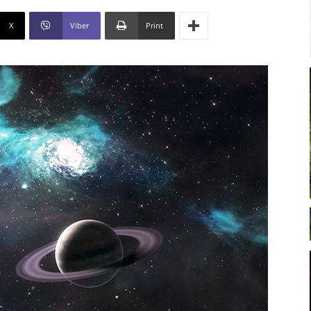
X
Viber
Print