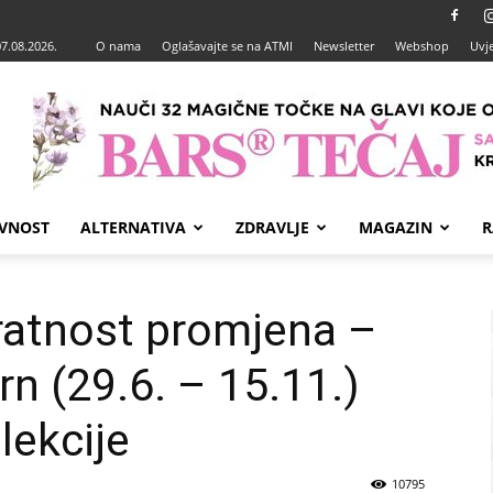
07.08.2026.
O nama
Oglašavajte se na ATMI
Newsletter
Webshop
Uvje
VNOST
ALTERNATIVA
ZDRAVLJE
MAGAZIN
R
ratnost promjena –
n (29.6. – 15.11.)
lekcije
10795