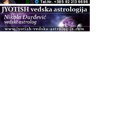
.08.
Pula
Access BARS®, otpusti stres
.08.
Pula
Access Energetski Facelift®
.08.
Zagreb
Pjesma srca / Zagreb
Online
Tečaj Višeg Vodstva, razvijanja intuicije i Akaša
zapisa
.08.
Online
Upisi u program Profesionalni hipnoterapeut —
nova generacija kreće 25.08. 2026.
.08.
Online
Postanite Nositelj Vibracije Nove Zemlje
.08.
Visoko
Alemka Dauskardt – Jednodnevna radionica