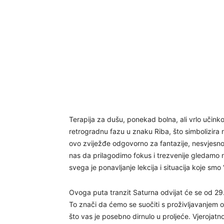
Terapija za dušu, ponekad bolna, ali vrlo učinko
retrogradnu fazu u znaku Riba, što simbolizira n
ovo zviježđe odgovorno za fantazije, nesvjesno
nas da prilagodimo fokus i trezvenije gledamo na
svega je ponavljanje lekcija i situacija koje smo “pr
Ovoga puta tranzit Saturna odvijat će se od 29.
To znači da ćemo se suočiti s proživljavanjem o
što vas je posebno dirnulo u proljeće. Vjerojatno 