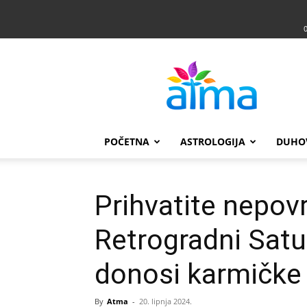
Atma
POČETNA
ASTROLOGIJA
DUHO
Prihvatite nepov
Retrogradni Satur
donosi karmičke 
By
Atma
-
20. lipnja 2024.