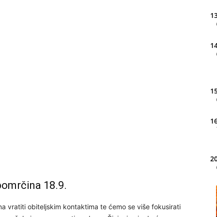
13
14
15
16
20
pomrčina 18.9.
21
 vratiti obiteljskim kontaktima te ćemo se više fokusirati