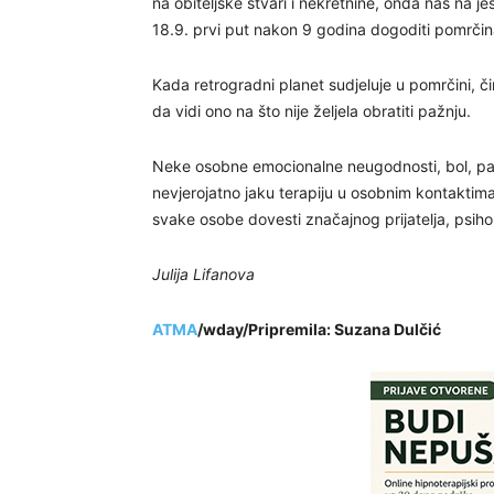
na obiteljske stvari i nekretnine, onda nas na j
18.9. prvi put nakon 9 godina dogoditi pomrčina
Kada retrogradni planet sudjeluje u pomrčini, č
da vidi ono na što nije željela obratiti pažnju.
Neke osobne emocionalne neugodnosti, bol, patnj
nevjerojatno jaku terapiju u osobnim kontaktim
svake osobe dovesti značajnog prijatelja, psiholo
Julija Lifanova
ATMA
/wday/Pripremila: Suzana Dulčić