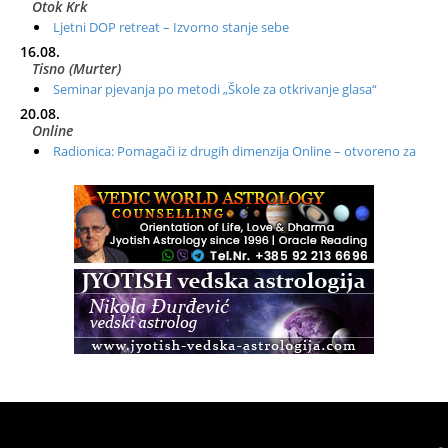
Otok Krk
Ljetni DOP retreat – Izvorno stanje sebe
16.08.
Tisno (Murter)
Seminar pjevanja po metodi „Škole za otkrivanje glasa“
20.08.
Online
Radionica: Pomagači iz drugih dimenzija Online – otvoreno za
sve
21.08.
Zagreb+Online
Osnovni ThetaHealing® tečaj, Zagreb i Online
22.08.
Zagreb
Osnovna radionica za izscjeljivanje pranom (Basic Pranic
Healing course)
Pula
Access BARS®, otpusti stres
23.08.
Pula
Access Energetski Facelift®
24.08.