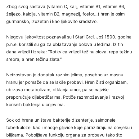
Zbog svog sastava (vitamin C, kalij, vitamin B1, vitamin B6,
željezo, kalcija, vitamin B2, magnezij, fosfor…) hren je osim
gurmansko, izuzetan i kao ljekovito sredstvo.
Njegovu ljekovitost poznavali su i Stari Grci. Još 1500. godina
p.n.e. koristili su ga za ublažavanje bolova u leđima. Iz tih
dana vrijedi i izreka: “Rotkvica vrijedi težinu olova, repa težinu
srebra, a hren težinu zlata.”
Neizostavan je dodatak raznim jelima, posebno uz masnu
hranu jer pomaže da se lakše probavi. Hren čisti organizam,
ubrzava metabolizam, otklanja umor, pa se najviše
preporučuje dijabetičarima. Potiče razmnožavanje i razvoj
korisnih bakterija u crijevima.
Sok od hrena uništava bakterije dizenterije, salmonele,
tuberkuloze, kao i mnoge gljivice koje parazitiraju na čovjeku i
biljkama. Poboljšava funkciju organa za probavu tako što