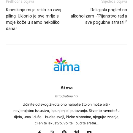
Prethodna objava
Slijedeća objava
Kineskinja mi je rekla za ovaj
Religijski pogled na
piling: Uklonio je sve mrlje s
alkoholizam -“Pijanstvo rađa
moje kože u samo nekoliko
sve pogubne strasti!”
dana!
Atma
http://atma.hr/
Učinite od svog života ono najbolje što on može biti -
nevjerojatno iskustvo, ispunjenje i putovanje. Stvorite ravnotežu
tijela, uma i duše - budite svoji, živite slobodno, njegujte znanje,
cijenite iskustvo, volite i budite sretni...