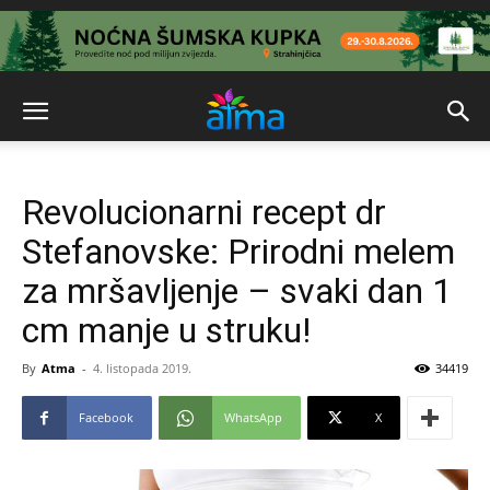
Revolucionarni recept dr
Stefanovske: Prirodni melem
za mršavljenje – svaki dan 1
cm manje u struku!
By
Atma
-
4. listopada 2019.
34419
Facebook
WhatsApp
X