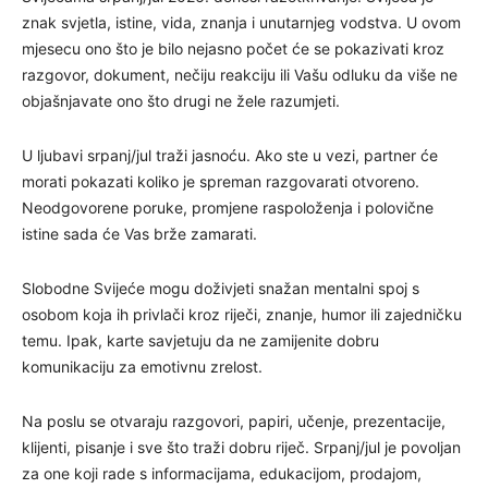
znak svjetla, istine, vida, znanja i unutarnjeg vodstva. U ovom
mjesecu ono što je bilo nejasno počet će se pokazivati kroz
razgovor, dokument, nečiju reakciju ili Vašu odluku da više ne
objašnjavate ono što drugi ne žele razumjeti.
U ljubavi srpanj/jul traži jasnoću. Ako ste u vezi, partner će
morati pokazati koliko je spreman razgovarati otvoreno.
Neodgovorene poruke, promjene raspoloženja i polovične
istine sada će Vas brže zamarati.
Slobodne Svijeće mogu doživjeti snažan mentalni spoj s
osobom koja ih privlači kroz riječi, znanje, humor ili zajedničku
temu. Ipak, karte savjetuju da ne zamijenite dobru
komunikaciju za emotivnu zrelost.
Na poslu se otvaraju razgovori, papiri, učenje, prezentacije,
klijenti, pisanje i sve što traži dobru riječ. Srpanj/jul je povoljan
za one koji rade s informacijama, edukacijom, prodajom,