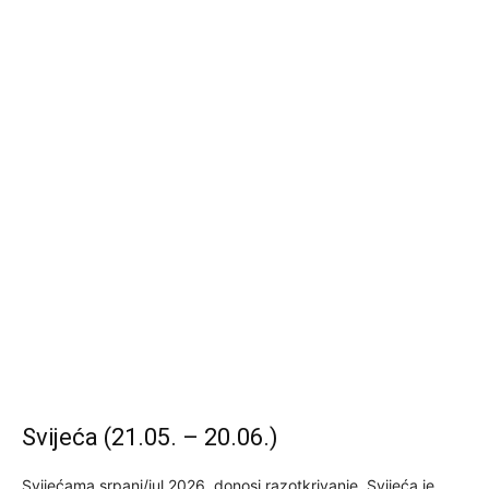
Svijeća (21.05. – 20.06.)
Svijećama srpanj/jul 2026. donosi razotkrivanje. Svijeća je