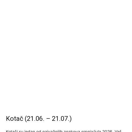
Kotač (21.06. – 21.07.)
Kotači su jedan od najvažnijih znakova srpnja/jula 2026. Vaš