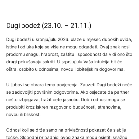
Dugi bodež (23.10. – 21.11.)
Dugi bodeži u srpnju/julu 2026. ulaze u mjesec dubokih uvida,
istine i odluka koje se više ne mogu odgađati. Ovaj znak nosi
prodornu snagu, hrabrost, zaštitu i sposobnost da vidi ono što
drugi pokušavaju sakriti. U srpnju/julu Vaša intuicija bit će
oštra, osobito u odnosima, novcu i obiteljskim dogovorima.
U ljubavi se otvara tema povjerenja. Zauzeti Dugi bodeži neće
se zadovoljiti površnim odgovorima. Ako osjećate da partner
nešto izbjegava, tražit ćete jasnoću. Dobri odnosi mogu se
produbiti kroz iskren razgovor o budućnosti, strahovima,
novcu ili bliskosti.
Odnosi koji se drže samo na privlačnosti pokazat će slabije
točke. Slobodni pripadnici ovog znaka mogu osjetiti snažnu