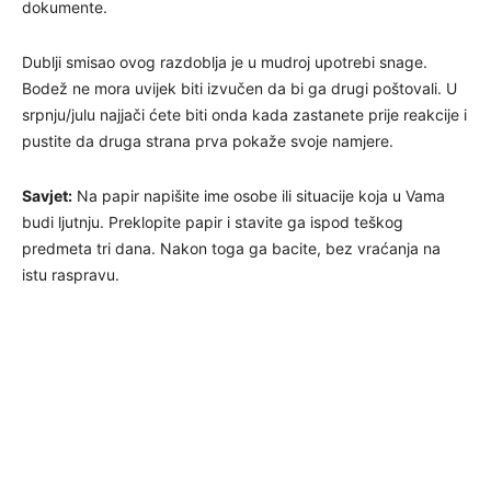
dokumente.
Dublji smisao ovog razdoblja je u mudroj upotrebi snage.
Bodež ne mora uvijek biti izvučen da bi ga drugi poštovali. U
srpnju/julu najjači ćete biti onda kada zastanete prije reakcije i
pustite da druga strana prva pokaže svoje namjere.
Savjet:
Na papir napišite ime osobe ili situacije koja u Vama
budi ljutnju. Preklopite papir i stavite ga ispod teškog
predmeta tri dana. Nakon toga ga bacite, bez vraćanja na
istu raspravu.