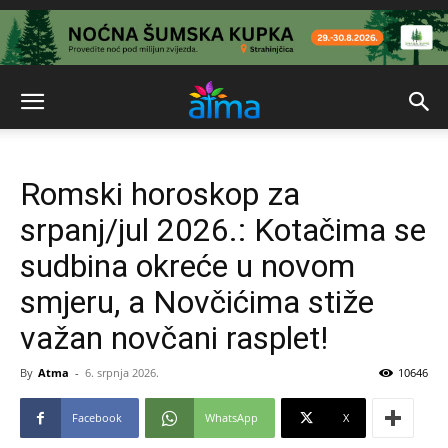
Romski horoskop za
srpanj/jul 2026.: Kotačima se
sudbina okreće u novom
smjeru, a Novčićima stiže
važan novčani rasplet!
By
Atma
-
6. srpnja 2026.
10646
Facebook
WhatsApp
X