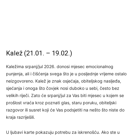
Kalež (21.01. – 19.02.)
Kaležima srpanj/jul 2026. donosi mjesec emocionalnog
punjenja, ali i čišćenja svega što je u posljednje vrijeme ostalo
neizgovoreno. Kalež je znak osjećaja, obiteljskog nasljeđa,
sjećanja i onoga što čovjek nosi duboko u sebi, često bez
velikih riječi. Zato će srpanj/jul za Vas biti mjesec u kojem se
prošlost vraća kroz poznati glas, staru poruku, obiteljski
razgovor ili susret koji će Vas podsjetiti na nešto što niste do
kraja razriješili.
U ljubavi karte pokazuju potrebu za iskrenošću. Ako ste u