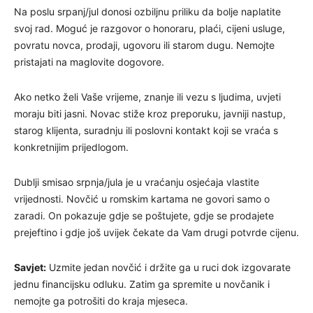
Na poslu srpanj/jul donosi ozbiljnu priliku da bolje naplatite
svoj rad. Moguć je razgovor o honoraru, plaći, cijeni usluge,
povratu novca, prodaji, ugovoru ili starom dugu. Nemojte
pristajati na maglovite dogovore.
Ako netko želi Vaše vrijeme, znanje ili vezu s ljudima, uvjeti
moraju biti jasni. Novac stiže kroz preporuku, javniji nastup,
starog klijenta, suradnju ili poslovni kontakt koji se vraća s
konkretnijim prijedlogom.
Dublji smisao srpnja/jula je u vraćanju osjećaja vlastite
vrijednosti. Novčić u romskim kartama ne govori samo o
zaradi. On pokazuje gdje se poštujete, gdje se prodajete
prejeftino i gdje još uvijek čekate da Vam drugi potvrde cijenu.
Savjet:
Uzmite jedan novčić i držite ga u ruci dok izgovarate
jednu financijsku odluku. Zatim ga spremite u novčanik i
nemojte ga potrošiti do kraja mjeseca.