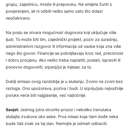
grupu, zajednicu, mreže ili preporuku. Ne smijete žuriti s
povjerenjem, ali ni odbiti nešto samo zato što dolazi
neočekivano.
Na poslu se otvara mogućnost dogovora koji uključuje više
ljudi. To može biti tim, zajednički projekt, poziv za suradnju,
administrativni razgovor ili informacija od osobe koja zna više
nego što govori. Financije se poboljšavaju kroz red, preciznost
i dobru procjenu. Ako nešto treba naplatiti, poslati, ispraviti ili
ponovno dogovoriti, srpanj/jul je mjesec za to.
Dublji smisao ovog razdoblja je u slušanju. Zvono ne zvoni bez
razloga. Ono upozorava, poziva i budi. U srpnju/julu najvažnije
poruke neće biti najglasnije, već najtočnije.
Savjet:
Jednog jutra otvorite prozor i nekoliko trenutaka
slušajte zvukove oko sebe. Prva misao koja Vam dođe neka
bude Vaš znak za taj dan. Nemojte je odmah odbaciti.