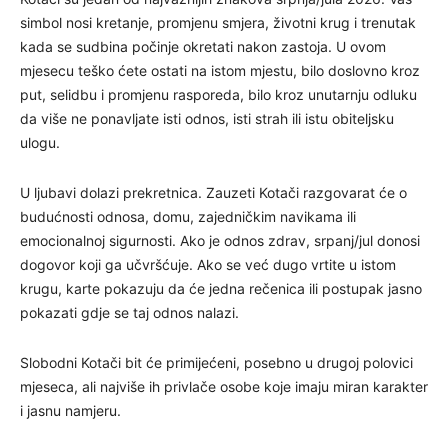
simbol nosi kretanje, promjenu smjera, životni krug i trenutak
kada se sudbina počinje okretati nakon zastoja. U ovom
mjesecu teško ćete ostati na istom mjestu, bilo doslovno kroz
put, selidbu i promjenu rasporeda, bilo kroz unutarnju odluku
da više ne ponavljate isti odnos, isti strah ili istu obiteljsku
ulogu.
U ljubavi dolazi prekretnica. Zauzeti Kotači razgovarat će o
budućnosti odnosa, domu, zajedničkim navikama ili
emocionalnoj sigurnosti. Ako je odnos zdrav, srpanj/jul donosi
dogovor koji ga učvršćuje. Ako se već dugo vrtite u istom
krugu, karte pokazuju da će jedna rečenica ili postupak jasno
pokazati gdje se taj odnos nalazi.
Slobodni Kotači bit će primijećeni, posebno u drugoj polovici
mjeseca, ali najviše ih privlače osobe koje imaju miran karakter
i jasnu namjeru.