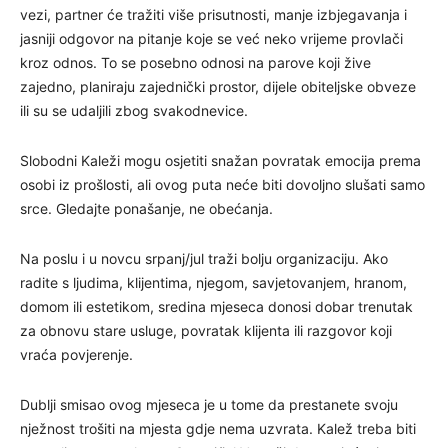
vezi, partner će tražiti više prisutnosti, manje izbjegavanja i
jasniji odgovor na pitanje koje se već neko vrijeme provlači
kroz odnos. To se posebno odnosi na parove koji žive
zajedno, planiraju zajednički prostor, dijele obiteljske obveze
ili su se udaljili zbog svakodnevice.
Slobodni Kaleži mogu osjetiti snažan povratak emocija prema
osobi iz prošlosti, ali ovog puta neće biti dovoljno slušati samo
srce. Gledajte ponašanje, ne obećanja.
Na poslu i u novcu srpanj/jul traži bolju organizaciju. Ako
radite s ljudima, klijentima, njegom, savjetovanjem, hranom,
domom ili estetikom, sredina mjeseca donosi dobar trenutak
za obnovu stare usluge, povratak klijenta ili razgovor koji
vraća povjerenje.
Dublji smisao ovog mjeseca je u tome da prestanete svoju
nježnost trošiti na mjesta gdje nema uzvrata. Kalež treba biti