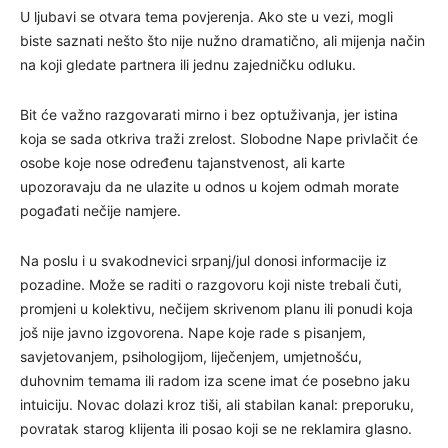
U ljubavi se otvara tema povjerenja. Ako ste u vezi, mogli
biste saznati nešto što nije nužno dramatično, ali mijenja način
na koji gledate partnera ili jednu zajedničku odluku.
Bit će važno razgovarati mirno i bez optuživanja, jer istina
koja se sada otkriva traži zrelost. Slobodne Nape privlačit će
osobe koje nose određenu tajanstvenost, ali karte
upozoravaju da ne ulazite u odnos u kojem odmah morate
pogađati nečije namjere.
Na poslu i u svakodnevici srpanj/jul donosi informacije iz
pozadine. Može se raditi o razgovoru koji niste trebali čuti,
promjeni u kolektivu, nečijem skrivenom planu ili ponudi koja
još nije javno izgovorena. Nape koje rade s pisanjem,
savjetovanjem, psihologijom, liječenjem, umjetnošću,
duhovnim temama ili radom iza scene imat će posebno jaku
intuiciju. Novac dolazi kroz tiši, ali stabilan kanal: preporuku,
povratak starog klijenta ili posao koji se ne reklamira glasno.