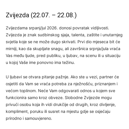
Zvijezda (22.07. – 22.08.)
Zvijezdama srpanj/jul 2026. donosi povratak vidljivosti.
Zvijezda je znak sudbinskog sjaja, talenta, zaštite i unutarnjeg
svjetla koje se ne može dugo skrivati. Prvi dio mjeseca bit će
mirniji, kao da skupljate snagu, ali završnica srpnja/jula vraća
Vas među ljude, pred publiku, u ljubav, na scenu ili u situaciju
u kojoj Vaše ime ponovno ima težinu.
U ljubavi se otvara pitanje pažnje. Ako ste u vezi, partner će
osjetiti da Vam se vraća potreba za nježnošću, priznanjem i
većom toplinom. Neće Vam odgovarati odnos u kojem sve
funkcionira samo kroz obveze. Slobodne Zvijezde mogu
privući osobu koja ih vidi drukčije od drugih, kroz divljenje,
kompliment, poruku ili susret na mjestu gdje se osjećaju
prirodno i samouvjereno.