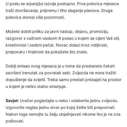
U poslu se srpanj/jul razvija postupno. Prva polovica mjeseca
traži dovršavanje, pripremu i tiho slaganje planova. Druga
polovica donosi više pozornosti.
Možete dobiti priliku za javni nastup, objavu, promociju,
razgovor s važnom osobom ili posao u kojem se cijeni Vaš stil,
kreativnost i osobni pečat. Novac dolazi kroz vidljivost,
preporuku i hrabrost da pokažete što znate.
Dublji smisao ovog mjeseca je u tome da prestanete čekati
savršeni trenutak za povratak sebi. Zvijezda ne mora tražiti
dopuštenje da svijetli. Treba samo prestati pristajati na prostor
u kojem je netko stalno smanjuje.
Savjet:
Uvečer pogledajte u nebo i odaberite jednu zvijezdu.
Izgovorite naglas jednu stvar po kojoj želite biti prepoznati.
Nakon toga nemojte tu želju objašnjavati nikome tko je ne zna
poštovati.