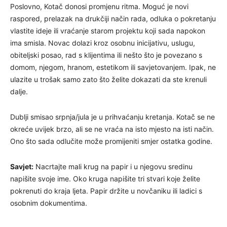
Poslovno, Kotač donosi promjenu ritma. Moguć je novi
raspored, prelazak na drukčiji način rada, odluka o pokretanju
vlastite ideje ili vraćanje starom projektu koji sada napokon
ima smisla. Novac dolazi kroz osobnu inicijativu, uslugu,
obiteljski posao, rad s klijentima ili nešto što je povezano s
domom, njegom, hranom, estetikom ili savjetovanjem. Ipak, ne
ulazite u trošak samo zato što želite dokazati da ste krenuli
dalje.
Dublji smisao srpnja/jula je u prihvaćanju kretanja. Kotač se ne
okreće uvijek brzo, ali se ne vraća na isto mjesto na isti način.
Ono što sada odlučite može promijeniti smjer ostatka godine.
Savjet:
Nacrtajte mali krug na papir i u njegovu sredinu
napišite svoje ime. Oko kruga napišite tri stvari koje želite
pokrenuti do kraja ljeta. Papir držite u novčaniku ili ladici s
osobnim dokumentima.