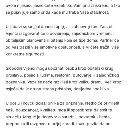
ovom mjesecu jasno ćete vidjeti tko Vam prilazi iskreno, a tko
se pojavljuje samo onda kada mu treba Vaša stabilnost.
U ljubavi srpanj/jul donosi topliji, ali zahtjevniji ton. Zauzeti
Vijenci razgovarat će o povjerenju, zajedničkom vremenu,
obiteljskim planovima ili pitanju koje se tiče doma. Partner će
od Vas tražiti više emotivne dostupnosti, a Vi ćete tražiti više
konkretne sigurnosti.
Slobodni Vijenci mogu upoznati osobu kroz obiteljski krug,
proslavu, posao s ljudima, restoran, putovanje ili zajedničkog
poznanika. Veza se neće razvijati kroz veliku dramu, već kroz
osjećaj da je druga strana pristojna, dosljedna i pažljiva.
U poslu i novcu dolazi prilika za priznanje. Netko će primijetiti
Vašu pouzdanost, kvalitetu rada ili sposobnost da smirite
situaciju. Moguć je dogovor o suradnji, povratak klijenta,
preporuka ili razgovor o boljoj zaradi. Ipak, pazite da ne