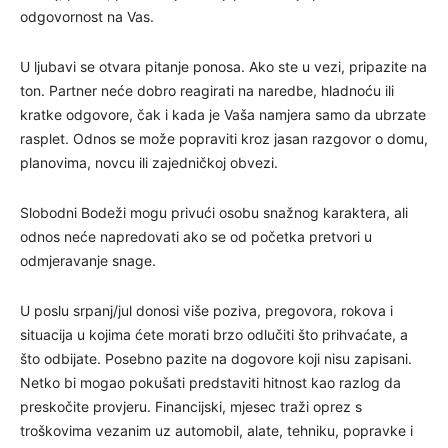
odgovornost na Vas.
U ljubavi se otvara pitanje ponosa. Ako ste u vezi, pripazite na
ton. Partner neće dobro reagirati na naredbe, hladnoću ili
kratke odgovore, čak i kada je Vaša namjera samo da ubrzate
rasplet. Odnos se može popraviti kroz jasan razgovor o domu,
planovima, novcu ili zajedničkoj obvezi.
Slobodni Bodeži mogu privući osobu snažnog karaktera, ali
odnos neće napredovati ako se od početka pretvori u
odmjeravanje snage.
U poslu srpanj/jul donosi više poziva, pregovora, rokova i
situacija u kojima ćete morati brzo odlučiti što prihvaćate, a
što odbijate. Posebno pazite na dogovore koji nisu zapisani.
Netko bi mogao pokušati predstaviti hitnost kao razlog da
preskočite provjeru. Financijski, mjesec traži oprez s
troškovima vezanim uz automobil, alate, tehniku, popravke i