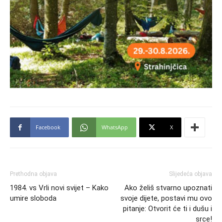
Facebook
WhatsApp
X
Prethodna objava
Slijedeća objava
1984. vs Vrli novi svijet – Kako
Ako želiš stvarno upoznati
umire sloboda
svoje dijete, postavi mu ovo
pitanje: Otvorit će ti i dušu i
srce!