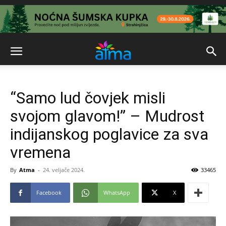
“Samo lud čovjek misli
svojom glavom!” – Mudrost
indijanskog poglavice za sva
vremena
By
Atma
-
24. veljače 2024.
33465
Facebook
WhatsApp
X