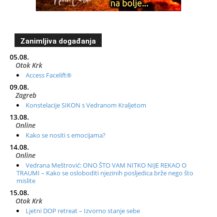
Zanimljiva događanja
05.08.
Otok Krk
Access Facelift®
09.08.
Zagreb
Konstelacije SIKON s Vedranom Kraljetom
13.08.
Online
Kako se nositi s emocijama?
14.08.
Online
Vedrana Meštrović: ONO ŠTO VAM NITKO NIJE REKAO O
TRAUMI – Kako se osloboditi njezinih posljedica brže nego što
mislite
15.08.
Otok Krk
Ljetni DOP retreat – Izvorno stanje sebe