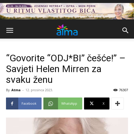
“Govorite “ODJ*BI” češće!” –
Savjeti Helen Mirren za
svaku ženu
By
Atma
-
12. prosinca 2023.
76307
Facebook
WhatsApp
X