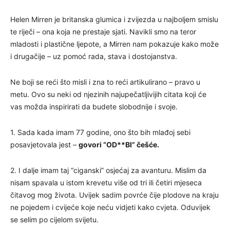
Helen Mirren je britanska glumica i zvijezda u najboljem smislu
te riječi – ona koja ne prestaje sjati. Navikli smo na teror
mladosti i plastične ljepote, a Mirren nam pokazuje kako može
i drugačije – uz pomoć rada, stava i dostojanstva.
Ne boji se reći što misli i zna to reći artikulirano – pravo u
metu. Ovo su neki od njezinih najupečatljivijih citata koji će
vas možda inspirirati da budete slobodnije i svoje.
1. Sada kada imam 77 godine, ono što bih mlađoj sebi
posavjetovala jest –
govori “OD**BI” češće.
2. I dalje imam taj “ciganski” osjećaj za avanturu. Mislim da
nisam spavala u istom krevetu više od tri ili četiri mjeseca
čitavog mog života. Uvijek sadim povrće čije plodove na kraju
ne pojedem i cvijeće koje neću vidjeti kako cvjeta. Oduvijek
se selim po cijelom svijetu.