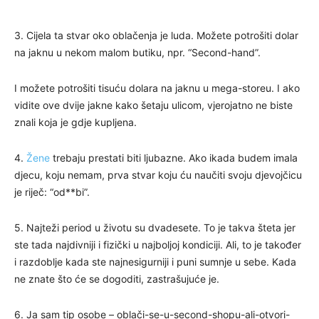
3. Cijela ta stvar oko oblačenja je luda. Možete potrošiti dolar
na jaknu u nekom malom butiku, npr. “Second-hand”.
I možete potrošiti tisuću dolara na jaknu u mega-storeu. I ako
vidite ove dvije jakne kako šetaju ulicom, vjerojatno ne biste
znali koja je gdje kupljena.
4.
Žene
trebaju prestati biti ljubazne. Ako ikada budem imala
djecu, koju nemam, prva stvar koju ću naučiti svoju djevojčicu
je riječ: “od**bi”.
5. Najteži period u životu su dvadesete. To je takva šteta jer
ste tada najdivniji i fizički u najboljoj kondiciji. Ali, to je također
i razdoblje kada ste najnesigurniji i puni sumnje u sebe. Kada
ne znate što će se dogoditi, zastrašujuće je.
6. Ja sam tip osobe – oblači-se-u-second-shopu-ali-otvori-