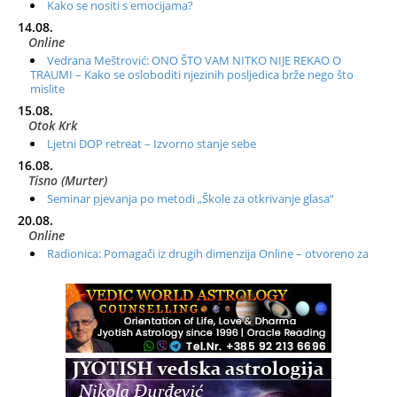
Kako se nositi s emocijama?
14.08.
Online
Vedrana Meštrović: ONO ŠTO VAM NITKO NIJE REKAO O
TRAUMI – Kako se osloboditi njezinih posljedica brže nego što
mislite
15.08.
Otok Krk
Ljetni DOP retreat – Izvorno stanje sebe
16.08.
Tisno (Murter)
Seminar pjevanja po metodi „Škole za otkrivanje glasa“
20.08.
Online
Radionica: Pomagači iz drugih dimenzija Online – otvoreno za
sve
21.08.
Zagreb+Online
Osnovni ThetaHealing® tečaj, Zagreb i Online
22.08.
Pula
Access BARS®, otpusti stres