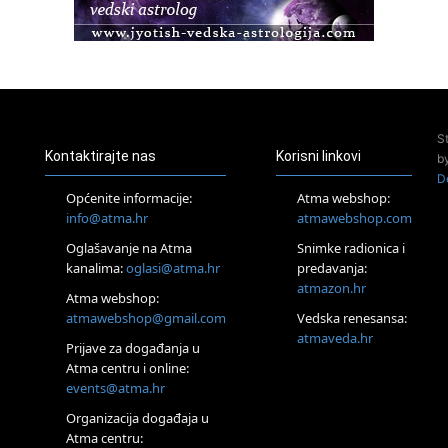
23.08.
Pula
Access Energetski Facelift®
24.08.
Zagreb
Pjesma srca / Zagreb
Online
S
Tečaj Višeg Vodstva, razvijanja intuicije i Akaša zapisa
Kontaktirajte nas
Korisni linkovi
b
26.08.
D
Online
Općenite informacije:
Atma webshop:
Postanite Nositelj Vibracije Nove Zemlje
info@atma.hr
atmawebshop.com
27.08.
Oglašavanje na Atma
Snimke radionica i
Visoko
kanalima:
oglasi@atma.hr
predavanja:
Alemka Dauskardt – Jednodnevna radionica sistemskih
konstelacija
atmazon.hr
Atma webshop:
29.08.
atmawebshop@gmail.com
Vedska renesansa:
Zagreb
atmaveda.hr
Prijave za događanja u
HOD PO ŽERAVICI – Seminar koji mijenja tijelo, duh i um
SoulFest – Festival glazbe, mudrosti i zajedništva
Atma centru i online:
events@atma.hr
Radoboj
Noćna šumska kupka
Organizacija događaja u
30.08.
Atma centru: