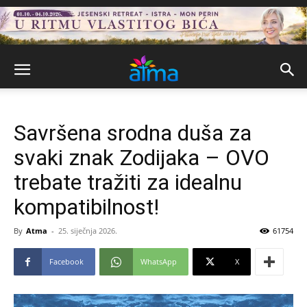
Savršena srodna duša za
svaki znak Zodijaka – OVO
trebate tražiti za idealnu
kompatibilnost!
By
Atma
-
25. siječnja 2026.
61754
Facebook
WhatsApp
X