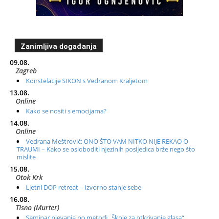
Zanimljiva događanja
09.08.
Zagreb
Konstelacije SIKON s Vedranom Kraljetom
13.08.
Online
Kako se nositi s emocijama?
14.08.
Online
Vedrana Meštrović: ONO ŠTO VAM NITKO NIJE REKAO O
TRAUMI – Kako se osloboditi njezinih posljedica brže nego što
mislite
15.08.
Otok Krk
Ljetni DOP retreat – Izvorno stanje sebe
16.08.
Tisno (Murter)
Seminar pjevanja po metodi „Škole za otkrivanje glasa“