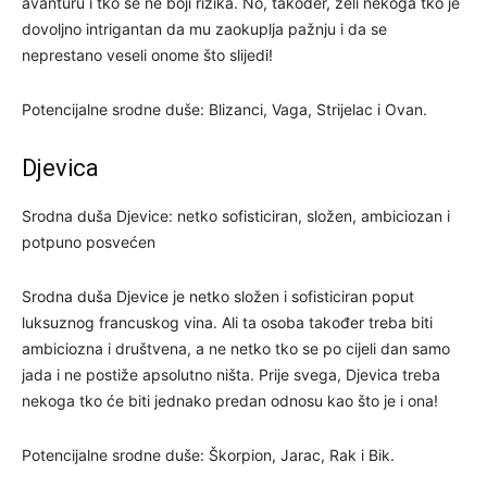
avanturu i tko se ne boji rizika. No, također, želi nekoga tko je
dovoljno intrigantan da mu zaokuplja pažnju i da se
neprestano veseli onome što slijedi!
Potencijalne srodne duše: Blizanci, Vaga, Strijelac i Ovan.
Djevica
Srodna duša Djevice: netko sofisticiran, složen, ambiciozan i
potpuno posvećen
Srodna duša Djevice je netko složen i sofisticiran poput
luksuznog francuskog vina. Ali ta osoba također treba biti
ambiciozna i društvena, a ne netko tko se po cijeli dan samo
jada i ne postiže apsolutno ništa. Prije svega, Djevica treba
nekoga tko će biti jednako predan odnosu kao što je i ona!
Potencijalne srodne duše: Škorpion, Jarac, Rak i Bik.