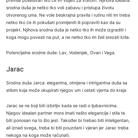
previše posesivan tko će im visjeti za vratom. Njihova idealna
srodna duša je netko tko voli zabavu i pristupa životu
otvorenog uma. Ne vole beskrajna pravila i rutinu niti im treba
netko tko će ih pokušati promijeniti ili popraviti kao da su
projekt. Njihova srodna duša je netko tko ih može izgraditi i
koga mogu povesti na put, a ne netko tko im želi srezati krila.
Potencijalne srodne duše: Lav, Vodenjak, Ovan i Vaga.
Jarac
Srodna duša Jarca: elegantna, otmjena i intrigantna duša sa
stilom koja može okupirati njegov um i ostati vjerna do kraja
Jarac se ne boji biti izbirljiv kada se radi o ljubavnicima.
Njegov idealan partner mora imati nešto elegancije i stila te
biti ponosan na to što jest. Također bi trebao biti inteligentan,
ali iznad svega, treba bi biti pouzdani i vjeran jer Jarac treba
nekoga na koga može računati.