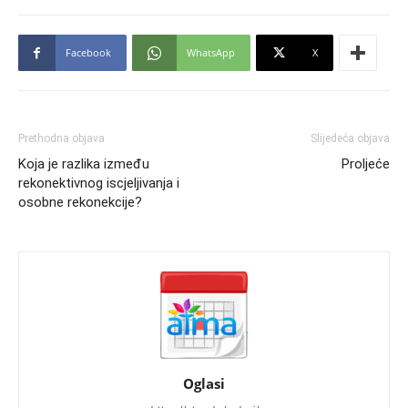
Facebook
WhatsApp
X
Prethodna objava
Slijedeća objava
Koja je razlika između
Proljeće
rekonektivnog iscjeljivanja i
osobne rekonekcije?
Oglasi