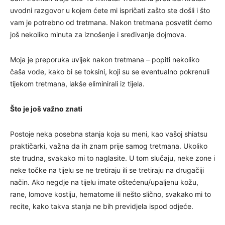
uvodni razgovor u kojem ćete mi ispričati zašto ste došli i što
vam je potrebno od tretmana. Nakon tretmana posvetit ćemo
još nekoliko minuta za iznošenje i sređivanje dojmova.
Moja je preporuka uvijek nakon tretmana – popiti nekoliko
čaša vode, kako bi se toksini, koji su se eventualno pokrenuli
tijekom tretmana, lakše eliminirali iz tijela.
Što je još važno znati
Postoje neka posebna stanja koja su meni, kao vašoj shiatsu
praktičarki, važna da ih znam prije samog tretmana. Ukoliko
ste trudna, svakako mi to naglasite. U tom slučaju, neke zone i
neke točke na tijelu se ne tretiraju ili se tretiraju na drugačiji
način. Ako negdje na tijelu imate oštećenu/upaljenu kožu,
rane, lomove kostiju, hematome ili nešto slično, svakako mi to
recite, kako takva stanja ne bih previdjela ispod odjeće.