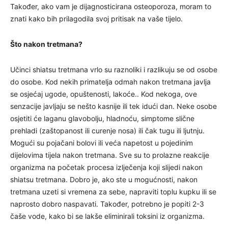
Također, ako vam je dijagnosticirana osteoporoza, moram to
znati kako bih prilagodila svoj pritisak na vaše tijelo.
Što nakon tretmana?
Učinci shiatsu tretmana vrlo su raznoliki i razlikuju se od osobe
do osobe. Kod nekih primatelja odmah nakon tretmana javlja
se osjećaj ugode, opuštenosti, lakoće.. Kod nekoga, ove
senzacije javljaju se nešto kasnije ili tek idući dan. Neke osobe
osjetiti će laganu glavobolju, hladnoću, simptome slične
prehladi (zaštopanost ili curenje nosa) ili čak tugu ili ljutnju.
Mogući su pojačani bolovi ili veća napetost u pojedinim
dijelovima tijela nakon tretmana. Sve su to prolazne reakcije
organizma na početak procesa izlječenja koji slijedi nakon
shiatsu tretmana. Dobro je, ako ste u mogućnosti, nakon
tretmana uzeti si vremena za sebe, napraviti toplu kupku ili se
naprosto dobro naspavati. Također, potrebno je popiti 2-3
čaše vode, kako bi se lakše eliminirali toksini iz organizma.