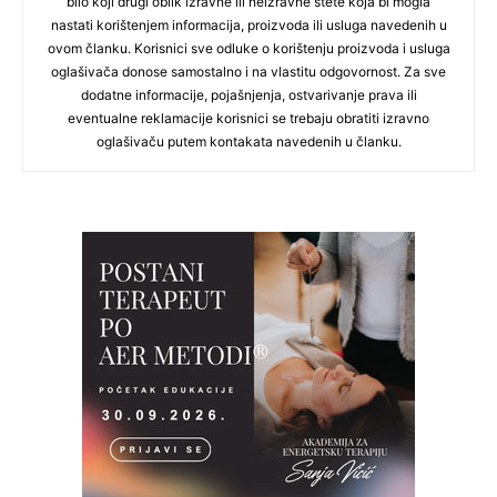
bilo koji drugi oblik izravne ili neizravne štete koja bi mogla
nastati korištenjem informacija, proizvoda ili usluga navedenih u
ovom članku. Korisnici sve odluke o korištenju proizvoda i usluga
oglašivača donose samostalno i na vlastitu odgovornost. Za sve
dodatne informacije, pojašnjenja, ostvarivanje prava ili
eventualne reklamacije korisnici se trebaju obratiti izravno
oglašivaču putem kontakata navedenih u članku.