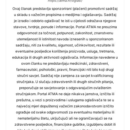
https://atma.hr/oglasi/
Ovaj članak predstavlja sponzorirani (plaćeni) promotivni sadržaj
u skladu s važećim propisima o medijima i oglašavanju. Sadržaj
je izradio i odobrio oglašivač te isti u cijelosti odražava njegove
stavove, tvrdnje, ponude i informacije. Portal ATMA ne preuzima
odgovornost za točnost, potpunost, zakonitost, znanstvenu
utemeljenost ili istinitost navoda iznesenih u sponzoriranom
sadržaju, niti za kvalitetu, sigurnost, učinkovitost, rezultate ili
eventualne posljedice korištenja proizvoda, usluga, tretmana,
edukacija ili drugih aktivnosti oglašivača. Informacije navedene u
ovom članku ne predstavljaju medicinski, zdravstveni,
farmaceutski, psihološki, pravni, financijski niti bilo koji drugi
stručni savjet. Sadržaj nije zamjena za savjet kvalificiranog
stručnjaka. U slučaju zdravstvenih ili drugih stručnih pitanja,
preporučuje se savjetovanje s odgovarajućim ovlaštenim
stručnjakom. Portal ATMA ne daje nikakva jamstva, izričita ili
prešutna, u vezi s proizvodima i uslugama oglašivača te se u
najvećoj mjeri dopuštenoj važećim zakonodavstvom izričito
ograđuje od svake odgovornosti za eventualnu materijalnu ili
nematerijalnu štetu, uključujući ali ne ograničavajući se na
zdravstvene posljedice, financijske gubitke, izgubljenu dobit ili