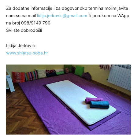
Za dodatne informacije i za dogovor oko termina molim javite
nam se na mail
lidija.jerkovic@gmail.com
ili porukom na WApp
na broj 098/9149 790
Svi ste dobrodošli
Lidija Jerković
www.shiatsu-soba.hr