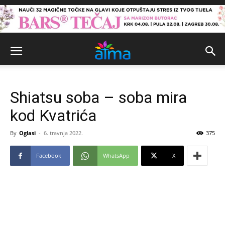
Shiatsu soba – soba mira
kod Kvatrića
By
Oglasi
-
6. travnja 2022.
375
Facebook
WhatsApp
X