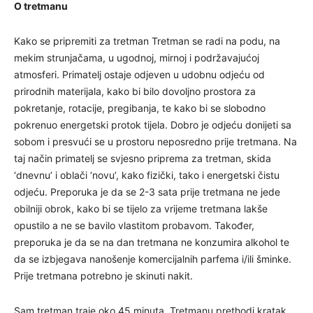
O tretmanu
Kako se pripremiti za tretman Tretman se radi na podu, na
mekim strunjačama, u ugodnoj, mirnoj i podržavajućoj
atmosferi. Primatelj ostaje odjeven u udobnu odjeću od
prirodnih materijala, kako bi bilo dovoljno prostora za
pokretanje, rotacije, pregibanja, te kako bi se slobodno
pokrenuo energetski protok tijela. Dobro je odjeću donijeti sa
sobom i presvući se u prostoru neposredno prije tretmana. Na
taj način primatelj se svjesno priprema za tretman, skida
‘dnevnu’ i oblači ‘novu’, kako fizički, tako i energetski čistu
odjeću. Preporuka je da se 2-3 sata prije tretmana ne jede
obilniji obrok, kako bi se tijelo za vrijeme tretmana lakše
opustilo a ne se bavilo vlastitom probavom. Također,
preporuka je da se na dan tretmana ne konzumira alkohol te
da se izbjegava nanošenje komercijalnih parfema i/ili šminke.
Prije tretmana potrebno je skinuti nakit.
Sam tretman traje oko 45 minuta. Tretmanu prethodi kratak