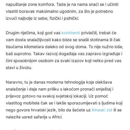
napuštanje zone komfora. Tada je na nama snaći se i učiniti
vlastiti boravak maksimalno ugodnim, za što je potrebno
izvući najbolje iz sebe, fizički i psihički.
Drugim riječima, koji god vas
kontinenti
privlačili, trebat će
vam dosta snalažljivosti kako biste se snašli stotinama ili čak
tisućama kilometara daleko od svog doma. To nije nužno loše,
baš suprotno. Takav razvoj događaja vas zapravo izgrađuje i
čini sposobnijom osobom za svaki izazov koji netko pred vas
stavi u životu.
Naravno, tu je danas moderna tehnologija koja olakšava
snalaženje i daje nam priliku s lakoćom pronaći smještaj i
prijevoz gotovo na svakoj svjetskoj lokaciji. Uz pomoć
vlastitog mobitela čak se i lakše sporazumijevati s ljudima koji
nego govore hrvatski jezik, bilo da šećete uz
Kineski zid
ili se
nalazite usred safarija u Africi.