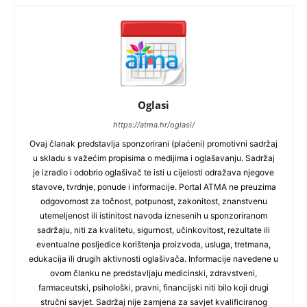
Oglasi
https://atma.hr/oglasi/
Ovaj članak predstavlja sponzorirani (plaćeni) promotivni sadržaj
u skladu s važećim propisima o medijima i oglašavanju. Sadržaj
je izradio i odobrio oglašivač te isti u cijelosti odražava njegove
stavove, tvrdnje, ponude i informacije. Portal ATMA ne preuzima
odgovornost za točnost, potpunost, zakonitost, znanstvenu
utemeljenost ili istinitost navoda iznesenih u sponzoriranom
sadržaju, niti za kvalitetu, sigurnost, učinkovitost, rezultate ili
eventualne posljedice korištenja proizvoda, usluga, tretmana,
edukacija ili drugih aktivnosti oglašivača. Informacije navedene u
ovom članku ne predstavljaju medicinski, zdravstveni,
farmaceutski, psihološki, pravni, financijski niti bilo koji drugi
stručni savjet. Sadržaj nije zamjena za savjet kvalificiranog