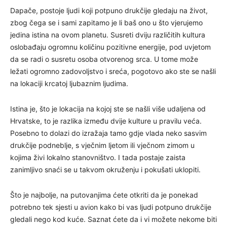
Dapače, postoje ljudi koji potpuno drukčije gledaju na život,
zbog čega se i sami zapitamo je li baš ono u što vjerujemo
jedina istina na ovom planetu. Susreti dviju različitih kultura
oslobađaju ogromnu količinu pozitivne energije, pod uvjetom
da se radi o susretu osoba otvorenog srca. U tome može
ležati ogromno zadovoljstvo i sreća, pogotovo ako ste se našli
na lokaciji krcatoj ljubaznim ljudima.
Istina je, što je lokacija na kojoj ste se našli više udaljena od
Hrvatske, to je razlika između dvije kulture u pravilu veća.
Posebno to dolazi do izražaja tamo gdje vlada neko sasvim
drukčije podneblje, s vječnim ljetom ili vječnom zimom u
kojima živi lokalno stanovništvo. I tada postaje zaista
zanimljivo snaći se u takvom okruženju i pokušati uklopiti.
Što je najbolje, na putovanjima ćete otkriti da je ponekad
potrebno tek sjesti u avion kako bi vas ljudi potpuno drukčije
gledali nego kod kuće. Saznat ćete da i vi možete nekome biti