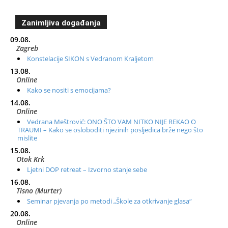
Zanimljiva događanja
09.08.
Zagreb
Konstelacije SIKON s Vedranom Kraljetom
13.08.
Online
Kako se nositi s emocijama?
14.08.
Online
Vedrana Meštrović: ONO ŠTO VAM NITKO NIJE REKAO O
TRAUMI – Kako se osloboditi njezinih posljedica brže nego što
mislite
15.08.
Otok Krk
Ljetni DOP retreat – Izvorno stanje sebe
16.08.
Tisno (Murter)
Seminar pjevanja po metodi „Škole za otkrivanje glasa“
20.08.
Online