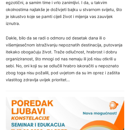
egzotični, a samim time i vrlo zanimljivi. I da, u takvim
okolnostima najlakše je doživjeti bajku u stvarnom svijetu, što
je iskustvo koje se pamti cijeli život i mijenja vas zauvijek
iznutra.
Dakle, bilo da se radi o odmoru od desetak dana ili o
višemjesečnom istraživanju nepoznatih destinacija, putovanja
itekako obogaćuju život. Traže odlučnost, hrabrost i dobru
organiziranost, što mnogi od nas nemaju ili još nisu otkrili u
sebi. No, oni koji su se odlučili hrabro iskoračiti u nepoznato
zbog toga nisu požalili, pod uvjetom da su im oprez i zaštita
vlastitog zdravlja uvijek prioritet…