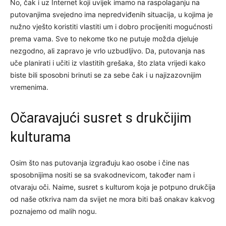
No, čak i uz Internet koji uvijek imamo na raspolaganju na
putovanjima svejedno ima nepredviđenih situacija, u kojima je
nužno vješto koristiti vlastiti um i dobro procijeniti mogućnosti
prema vama. Sve to nekome tko ne putuje možda djeluje
nezgodno, ali zapravo je vrlo uzbudljivo. Da, putovanja nas
uče planirati i učiti iz vlastitih grešaka, što zlata vrijedi kako
biste bili sposobni brinuti se za sebe čak i u najizazovnijim
vremenima.
Očaravajući susret s drukčijim
kulturama
Osim što nas putovanja izgrađuju kao osobe i čine nas
sposobnijima nositi se sa svakodnevicom, također nam i
otvaraju oči. Naime, susret s kulturom koja je potpuno drukčija
od naše otkriva nam da svijet ne mora biti baš onakav kakvog
poznajemo od malih nogu.