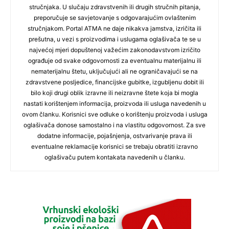
stručnjaka. U slučaju zdravstvenih ili drugih stručnih pitanja,
preporučuje se savjetovanje s odgovarajućim ovlaštenim
stručnjakom. Portal ATMA ne daje nikakva jamstva, izričita ili
prešutna, u vezi s proizvodima i uslugama oglašivača te se u
najvećoj mjeri dopuštenoj važećim zakonodavstvom izričito
ograđuje od svake odgovornosti za eventualnu materijalnu ili
nematerijalnu štetu, uključujući ali ne ograničavajući se na
zdravstvene posljedice, financijske gubitke, izgubljenu dobit ili
bilo koji drugi oblik izravne ili neizravne štete koja bi mogla
nastati korištenjem informacija, proizvoda ili usluga navedenih u
ovom članku. Korisnici sve odluke o korištenju proizvoda i usluga
oglašivača donose samostalno i na vlastitu odgovornost. Za sve
dodatne informacije, pojašnjenja, ostvarivanje prava ili
eventualne reklamacije korisnici se trebaju obratiti izravno
oglašivaču putem kontakata navedenih u članku.