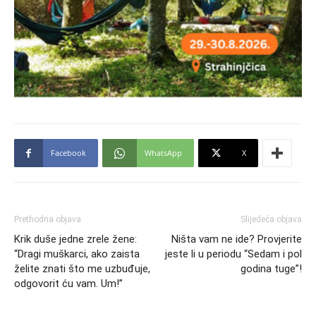
Facebook
WhatsApp
X
Prethodna objava
Slijedeća objava
Krik duše jedne zrele žene:
Ništa vam ne ide? Provjerite
“Dragi muškarci, ako zaista
jeste li u periodu “Sedam i pol
želite znati što me uzbuđuje,
godina tuge”!
odgovorit ću vam. Um!”