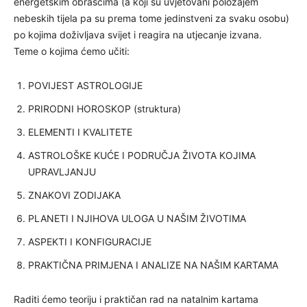
energetskim obrascima (a koji su uvjetovani položajem
nebeskih tijela pa su prema tome jedinstveni za svaku osobu)
po kojima doživljava svijet i reagira na utjecanje izvana.
Teme o kojima ćemo učiti:
POVIJEST ASTROLOGIJE
PRIRODNI HOROSKOP (struktura)
ELEMENTI I KVALITETE
ASTROLOŠKE KUĆE I PODRUČJA ŽIVOTA KOJIMA
UPRAVLJANJU
ZNAKOVI ZODIJAKA
PLANETI I NJIHOVA ULOGA U NAŠIM ŽIVOTIMA
ASPEKTI I KONFIGURACIJE
PRAKTIČNA PRIMJENA I ANALIZE NA NAŠIM KARTAMA
Raditi ćemo teoriju i praktičan rad na natalnim kartama