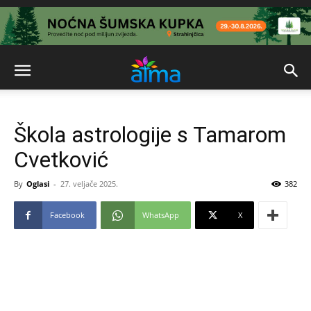
Škola astrologije s Tamarom
Cvetković
By
Oglasi
-
27. veljače 2025.
382
Facebook
WhatsApp
X