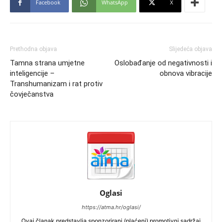
Facebook
WhatsApp
X
Prethodna objava
Slijedeća objava
Tamna strana umjetne
Oslobađanje od negativnosti i
inteligencije –
obnova vibracije
Transhumanizam i rat protiv
čovječanstva
Oglasi
https://atma.hr/oglasi/
Ovaj članak predstavlja sponzorirani (plaćeni) promotivni sadržaj