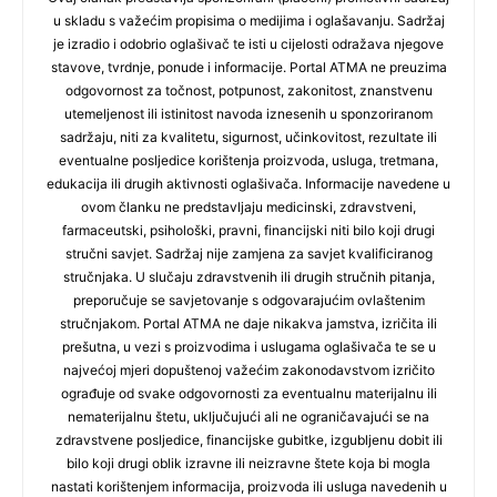
u skladu s važećim propisima o medijima i oglašavanju. Sadržaj
je izradio i odobrio oglašivač te isti u cijelosti odražava njegove
stavove, tvrdnje, ponude i informacije. Portal ATMA ne preuzima
odgovornost za točnost, potpunost, zakonitost, znanstvenu
utemeljenost ili istinitost navoda iznesenih u sponzoriranom
sadržaju, niti za kvalitetu, sigurnost, učinkovitost, rezultate ili
eventualne posljedice korištenja proizvoda, usluga, tretmana,
edukacija ili drugih aktivnosti oglašivača. Informacije navedene u
ovom članku ne predstavljaju medicinski, zdravstveni,
farmaceutski, psihološki, pravni, financijski niti bilo koji drugi
stručni savjet. Sadržaj nije zamjena za savjet kvalificiranog
stručnjaka. U slučaju zdravstvenih ili drugih stručnih pitanja,
preporučuje se savjetovanje s odgovarajućim ovlaštenim
stručnjakom. Portal ATMA ne daje nikakva jamstva, izričita ili
prešutna, u vezi s proizvodima i uslugama oglašivača te se u
najvećoj mjeri dopuštenoj važećim zakonodavstvom izričito
ograđuje od svake odgovornosti za eventualnu materijalnu ili
nematerijalnu štetu, uključujući ali ne ograničavajući se na
zdravstvene posljedice, financijske gubitke, izgubljenu dobit ili
bilo koji drugi oblik izravne ili neizravne štete koja bi mogla
nastati korištenjem informacija, proizvoda ili usluga navedenih u