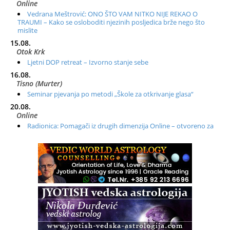
Online
Vedrana Meštrović: ONO ŠTO VAM NITKO NIJE REKAO O
TRAUMI – Kako se osloboditi njezinih posljedica brže nego što
mislite
15.08.
Otok Krk
Ljetni DOP retreat – Izvorno stanje sebe
16.08.
Tisno (Murter)
Seminar pjevanja po metodi „Škole za otkrivanje glasa“
20.08.
Online
Radionica: Pomagači iz drugih dimenzija Online – otvoreno za
sve
21.08.
Zagreb+Online
Osnovni ThetaHealing® tečaj, Zagreb i Online
22.08.
Zagreb
Osnovna radionica za izscjeljivanje pranom (Basic Pranic
Healing course)
Pula
Access BARS®, otpusti stres