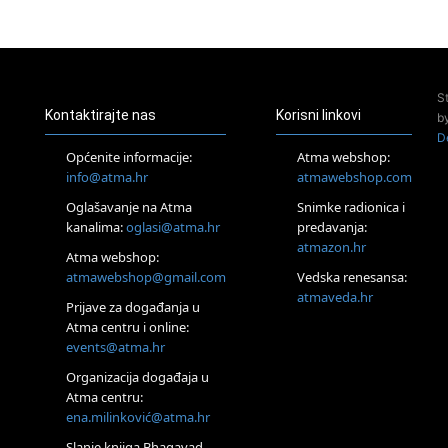
23.08.
Pula
Access Energetski Facelift®
24.08.
S
Zagreb
Kontaktirajte nas
Korisni linkovi
b
Pjesma srca / Zagreb
D
Online
Općenite informacije:
Atma webshop:
Tečaj Višeg Vodstva, razvijanja intuicije i Akaša zapisa
info@atma.hr
atmawebshop.com
25.08.
Oglašavanje na Atma
Snimke radionica i
Online
kanalima:
oglasi@atma.hr
predavanja:
Upisi u program Profesionalni hipnoterapeut — nova
generacija kreće 25.08. 2026.
atmazon.hr
Atma webshop:
26.08.
atmawebshop@gmail.com
Vedska renesansa:
Online
atmaveda.hr
Postanite Nositelj Vibracije Nove Zemlje
Prijave za događanja u
Atma centru i online:
27.08.
events@atma.hr
Visoko
Alemka Dauskardt – Jednodnevna radionica sistemskih
Organizacija događaja u
konstelacija
Atma centru:
29.08.
ena.milinković@atma.hr
Zagreb
HOD PO ŽERAVICI – Seminar koji mijenja tijelo, duh i um
Slanje knjiga Bhagavad-