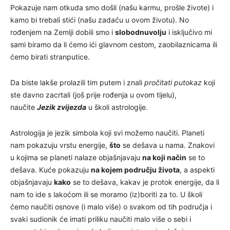
Pokazuje nam otkuda smo došli (našu karmu, prošle živote) i
kamo bi trebali stići (našu zadaću u ovom životu). No
rođenjem na Zemlji dobili smo i
slobodnu
volju
i isključivo mi
sami biramo da li ćemo ići glavnom cestom, zaobilaznicama ili
ćemo birati stranputice.
Da biste lakše prolazili tim putem i znali
pročitati putokaz
koji
ste davno zacrtali (još prije rođenja u ovom tijelu),
naučite
Jezik zvijezda
u školi astrologije.
Astrologija je jezik simbola koji svi možemo naučiti. Planeti
nam pokazuju vrstu energije,
što
se dešava u nama. Znakovi
u kojima se planeti nalaze objašnjavaju
na koji način
se to
dešava. Kuće pokazuju
na kojem području života
, a aspekti
objašnjavaju
kako
se to dešava, kakav je protok energije, da li
nam to ide s lakoćom ili se moramo (iz)boriti za to. U školi
ćemo naučiti osnove (i malo više) o svakom od tih područja i
svaki sudionik će imati priliku naučiti malo više o sebi i