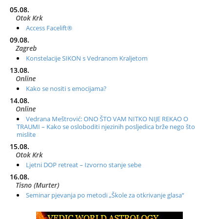
05.08.
Otok Krk
Access Facelift®
09.08.
Zagreb
Konstelacije SIKON s Vedranom Kraljetom
13.08.
Online
Kako se nositi s emocijama?
14.08.
Online
Vedrana Meštrović: ONO ŠTO VAM NITKO NIJE REKAO O
TRAUMI – Kako se osloboditi njezinih posljedica brže nego što
mislite
15.08.
Otok Krk
Ljetni DOP retreat – Izvorno stanje sebe
16.08.
Tisno (Murter)
Seminar pjevanja po metodi „Škole za otkrivanje glasa“
20.08.
Online