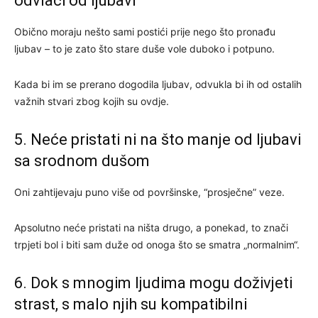
odvlači od ljubavi
Obično moraju nešto sami postići prije nego što pronađu
ljubav – to je zato što stare duše vole duboko i potpuno.
Kada bi im se prerano dogodila ljubav, odvukla bi ih od ostalih
važnih stvari zbog kojih su ovdje.
5. Neće pristati ni na što manje od ljubavi
sa srodnom dušom
Oni zahtijevaju puno više od površinske, “prosječne” veze.
Apsolutno neće pristati na ništa drugo, a ponekad, to znači
trpjeti bol i biti sam duže od onoga što se smatra „normalnim“.
6. Dok s mnogim ljudima mogu doživjeti
strast, s malo njih su kompatibilni