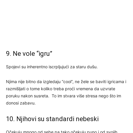
9. Ne vole “igru”
Spojevi su inherentno iscrpljujući za staru dušu.
Njima nije bitno da izgledaju “cool”, ne žele se baviti igricama i
razmišljati o tome koliko treba proći vremena da uzvrate
poruku nakon susreta. To im stvara više stresa nego što im
donosi zabavu.
10. Njihovi su standardi nebeski
Očekuju mnogo od sebe pa tako očekuju puno i od svojih