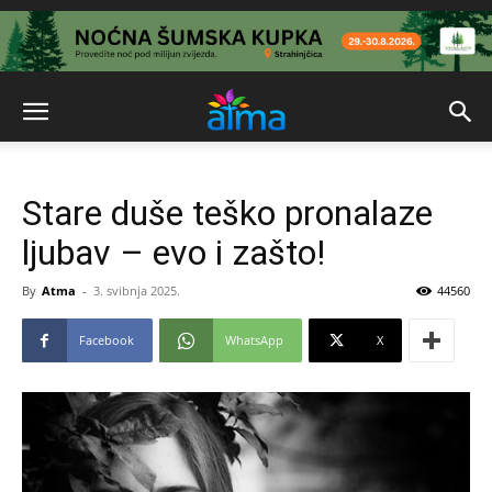
Stare duše teško pronalaze
ljubav – evo i zašto!
By
Atma
-
3. svibnja 2025.
44560
Facebook
WhatsApp
X