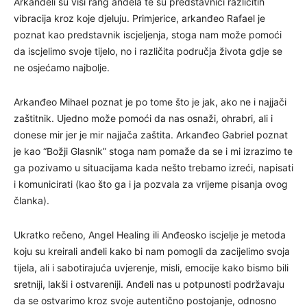
Arkanđeli su viši rang anđela te su predstavnici različitih
vibracija kroz koje djeluju. Primjerice, arkanđeo Rafael je
poznat kao predstavnik iscjeljenja, stoga nam može pomoći
da iscjelimo svoje tijelo, no i različita područja života gdje se
ne osjećamo najbolje.
Arkanđeo Mihael poznat je po tome što je jak, ako ne i najjači
zaštitnik. Ujedno može pomoći da nas osnaži, ohrabri, ali i
donese mir jer je mir najjača zaštita. Arkanđeo Gabriel poznat
je kao “Božji Glasnik” stoga nam pomaže da se i mi izrazimo te
ga pozivamo u situacijama kada nešto trebamo izreći, napisati
i komunicirati (kao što ga i ja pozvala za vrijeme pisanja ovog
članka).
Ukratko rečeno, Angel Healing ili Anđeosko iscjelje je metoda
koju su kreirali anđeli kako bi nam pomogli da zacijelimo svoja
tijela, ali i sabotirajuća uvjerenje, misli, emocije kako bismo bili
sretniji, lakši i ostvareniji. Anđeli nas u potpunosti podržavaju
da se ostvarimo kroz svoje autentično postojanje, odnosno