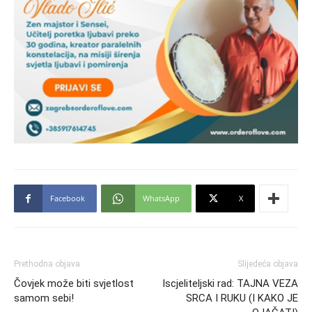
Facebook
WhatsApp
X
Prethodna objava
Slijedeća objava
Čovjek može biti svjetlost
Iscjeliteljski rad: TAJNA VEZA
samom sebi!
SRCA I RUKU (I KAKO JE