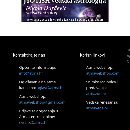
Osnovna radionica za izscjeljivanje pranom (Basic Pranic
Healing course)
Pula
Access BARS®, otpusti stres
23.08.
Pula
Access Energetski Facelift®
24.08.
S
Zagreb
Kontaktirajte nas
Korisni linkovi
b
Pjesma srca / Zagreb
D
Online
Općenite informacije:
Atma webshop:
Tečaj Višeg Vodstva, razvijanja intuicije i Akaša zapisa
info@atma.hr
atmawebshop.com
25.08.
Oglašavanje na Atma
Snimke radionica i
Online
kanalima:
oglasi@atma.hr
predavanja:
Upisi u program Profesionalni hipnoterapeut — nova
generacija kreće 25.08. 2026.
atmazon.hr
Atma webshop:
26.08.
atmawebshop@gmail.com
Vedska renesansa:
Online
atmaveda.hr
Postanite Nositelj Vibracije Nove Zemlje
Prijave za događanja u
Atma centru i online:
27.08.
events@atma.hr
Visoko
Alemka Dauskardt – Jednodnevna radionica sistemskih