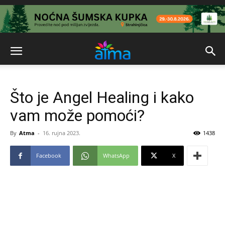
Što je Angel Healing i kako
vam može pomoći?
By
Atma
-
16. rujna 2023.
1438
Facebook
WhatsApp
X