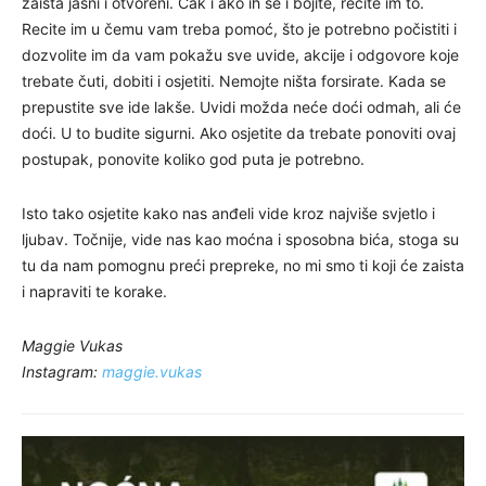
zaista jasni i otvoreni. Čak i ako ih se i bojite, recite im to.
Recite im u čemu vam treba pomoć, što je potrebno počistiti i
dozvolite im da vam pokažu sve uvide, akcije i odgovore koje
trebate čuti, dobiti i osjetiti. Nemojte ništa forsirate. Kada se
prepustite sve ide lakše. Uvidi možda neće doći odmah, ali će
doći. U to budite sigurni. Ako osjetite da trebate ponoviti ovaj
postupak, ponovite koliko god puta je potrebno.
Isto tako osjetite kako nas anđeli vide kroz najviše svjetlo i
ljubav. Točnije, vide nas kao moćna i sposobna bića, stoga su
tu da nam pomognu preći prepreke, no mi smo ti koji će zaista
i napraviti te korake.
Maggie Vukas
Instagram:
maggie.vukas