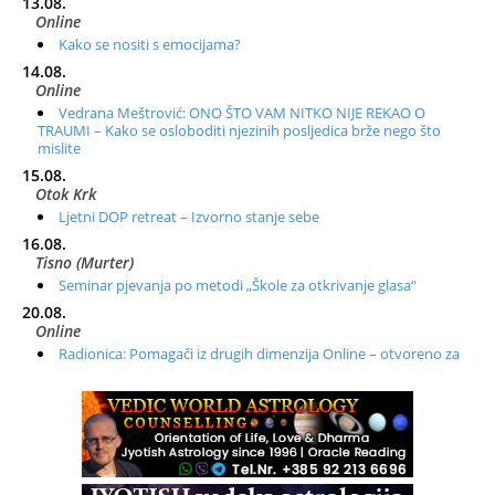
13.08.
Online
Kako se nositi s emocijama?
14.08.
Online
Vedrana Meštrović: ONO ŠTO VAM NITKO NIJE REKAO O
TRAUMI – Kako se osloboditi njezinih posljedica brže nego što
mislite
15.08.
Otok Krk
Ljetni DOP retreat – Izvorno stanje sebe
16.08.
Tisno (Murter)
Seminar pjevanja po metodi „Škole za otkrivanje glasa“
20.08.
Online
Radionica: Pomagači iz drugih dimenzija Online – otvoreno za
sve
21.08.
Zagreb+Online
Osnovni ThetaHealing® tečaj, Zagreb i Online
22.08.
Zagreb