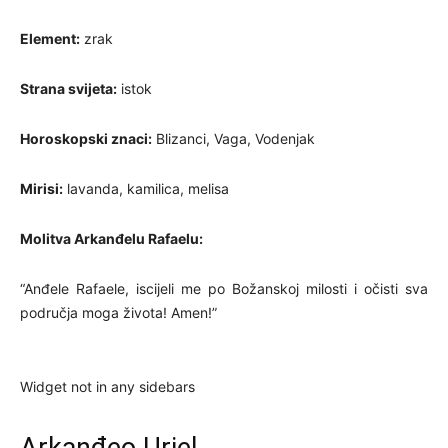
Element:
zrak
Strana svijeta:
istok
Horoskopski znaci:
Blizanci, Vaga, Vodenjak
Mirisi:
lavanda, kamilica, melisa
Molitva Arkanđelu Rafaelu:
“Anđele Rafaele, iscijeli me po Božanskoj milosti i očisti sva
područja moga života! Amen!”
Widget not in any sidebars