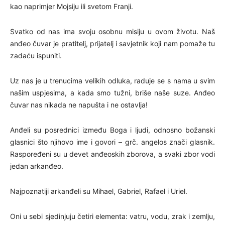
kao naprimjer Mojsiju ili svetom Franji.
Svatko od nas ima svoju osobnu misiju u ovom životu. Naš
anđeo čuvar je pratitelj, prijatelj i savjetnik koji nam pomaže tu
zadaću ispuniti.
Uz nas je u trenucima velikih odluka, raduje se s nama u svim
našim uspjesima, a kada smo tužni, briše naše suze. Anđeo
čuvar nas nikada ne napušta i ne ostavlja!
Anđeli su posrednici između Boga i ljudi, odnosno božanski
glasnici što njihovo ime i govori – grč. angelos znači glasnik.
Raspoređeni su u devet anđeoskih zborova, a svaki zbor vodi
jedan arkanđeo.
Najpoznatiji arkanđeli su Mihael, Gabriel, Rafael i Uriel.
Oni u sebi sjedinjuju četiri elementa: vatru, vodu, zrak i zemlju,