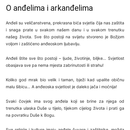
O anđelima i arkanđelima
Anđeli su veličanstvena, prekrasna bića svjetla čija nas zaštita
i snaga prate u svakom našem danu i u svakom trenutku
našeg života. Sve što postoji na svijetu stvoreno je Božjom
voljom i zaštićeno anđeoskom ljubavlju.
Anđeli štite sve što postoji – ljude, životinje, biljke… Svjetlost
obasjava sve pa nema mjesta zabrinutosti ili strahu!
Koliko god mrak bio velik i taman, bježi kad upalite običnu
malu šibicu… A anđeoska svjetlost je daleko jača i moćnija!
Svaki čovjek ima svog anđela koji se brine za njega od
trenutka ulaska Duše u tijelo, tijekom cijelog života i prati ga
na povratku Duše k Bogu.
Sve religije i kulture imaju anđele čuvare i zaštitnike, možda