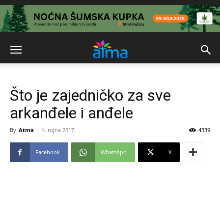
Što je zajedničko za sve
arkanđele i anđele
By
Atma
-
4. rujna 2017.
4339
Facebook
WhatsApp
X