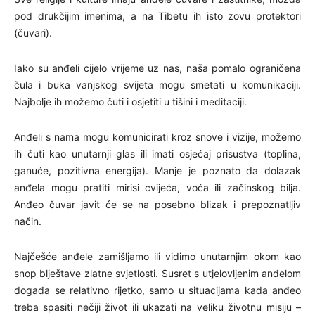
pod drukčijim imenima, a na Tibetu ih isto zovu protektori
(čuvari).
Iako su anđeli cijelo vrijeme uz nas, naša pomalo ograničena
čula i buka vanjskog svijeta mogu smetati u komunikaciji.
Najbolje ih možemo čuti i osjetiti u tišini i meditaciji.
Anđeli s nama mogu komunicirati kroz snove i vizije, možemo
ih čuti kao unutarnji glas ili imati osjećaj prisustva (toplina,
ganuće, pozitivna energija). Manje je poznato da dolazak
anđela mogu pratiti mirisi cvijeća, voća ili začinskog bilja.
Anđeo čuvar javit će se na posebno blizak i prepoznatljiv
način.
Najčešće anđele zamišljamo ili vidimo unutarnjim okom kao
snop blještave zlatne svjetlosti. Susret s utjelovljenim anđelom
događa se relativno rijetko, samo u situacijama kada anđeo
treba spasiti nečiji život ili ukazati na veliku životnu misiju –