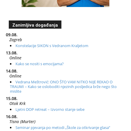
Zanimljiva događanja
09.08.
Zagreb
Konstelacije SIKON s Vedranom Kraljetom
13.08.
Online
Kako se nositi s emocijama?
14.08.
Online
Vedrana Meštrović: ONO ŠTO VAM NITKO NIJE REKAO O
TRAUMI – Kako se osloboditi njezinih posljedica brže nego što
mislite
15.08.
Otok Krk
Ljetni DOP retreat – Izvorno stanje sebe
16.08.
Tisno (Murter)
Seminar pjevanja po metodi „Škole za otkrivanje glasa“