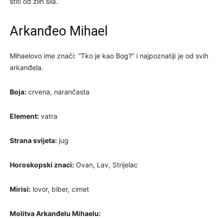
štiti od zlih sila.
Arkanđeo Mihael
Mihaelovo ime znači: “Tko je kao Bog?” i najpoznatiji je od svih
arkanđela.
Boja:
crvena, narančasta
Element:
vatra
Strana svijeta:
jug
Horoskopski znaci:
Ovan, Lav, Strijelac
Mirisi:
lovor, biber, cimet
Molitva Arkanđelu Mihaelu: