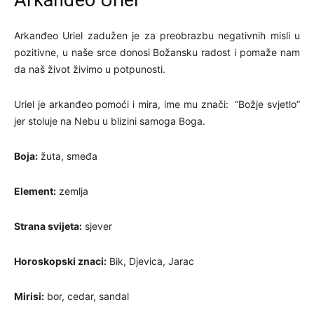
Arkanđeo Uriel
Arkanđeo Uriel zadužen je za preobrazbu negativnih misli u
pozitivne, u naše srce donosi Božansku radost i pomaže nam
da naš život živimo u potpunosti.
Uriel je arkanđeo pomoći i mira, ime mu znači: “Božje svjetlo”
jer stoluje na Nebu u blizini samoga Boga.
Boja:
žuta, smeđa
Element:
zemlja
Strana svijeta:
sjever
Horoskopski znaci:
Bik, Djevica, Jarac
Mirisi:
bor, cedar, sandal