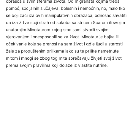
obrasca u svim sferama života. Od migranata kojima treba
pomoć, socijalnih slučajeva, bolesnih i nemoćnih, no, malo tko
se boji zaći iza ovih manipulativnih obrazaca, odnosno shvatiti
da iza žrtve stoji strah od sukoba sa stricem Scarom ili svojim
unutarnjim Minotaurom kojeg smo sami stvorili svojim
vjerovanjem i onesposobili se za život. Minotaur je bajka ili
očekivanje koje se prenosi na sam život i gdje ljudi u starosti
žale za propuštenim prilikama iako su te prilike nametnute
mitom i mnogi se zbog tog mita sprečavaju živjeti svoj život
prema svojim pravilima koji dolaze iz vlastite nutrine.