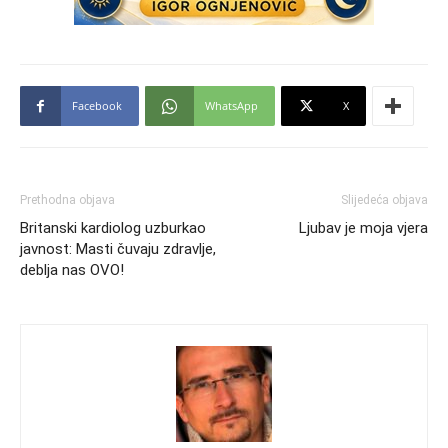
Facebook
WhatsApp
X
Prethodna objava
Slijedeća objava
Britanski kardiolog uzburkao
Ljubav je moja vjera
javnost: Masti čuvaju zdravlje,
deblja nas OVO!