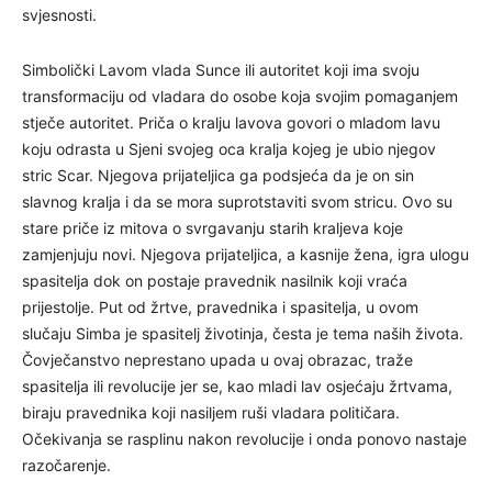
svjesnosti.
Simbolički Lavom vlada Sunce ili autoritet koji ima svoju
transformaciju od vladara do osobe koja svojim pomaganjem
stječe autoritet. Priča o kralju lavova govori o mladom lavu
koju odrasta u Sjeni svojeg oca kralja kojeg je ubio njegov
stric Scar. Njegova prijateljica ga podsjeća da je on sin
slavnog kralja i da se mora suprotstaviti svom stricu. Ovo su
stare priče iz mitova o svrgavanju starih kraljeva koje
zamjenjuju novi. Njegova prijateljica, a kasnije žena, igra ulogu
spasitelja dok on postaje pravednik nasilnik koji vraća
prijestolje. Put od žrtve, pravednika i spasitelja, u ovom
slučaju Simba je spasitelj životinja, česta je tema naših života.
Čovječanstvo neprestano upada u ovaj obrazac, traže
spasitelja ili revolucije jer se, kao mladi lav osjećaju žrtvama,
biraju pravednika koji nasiljem ruši vladara političara.
Očekivanja se rasplinu nakon revolucije i onda ponovo nastaje
razočarenje.