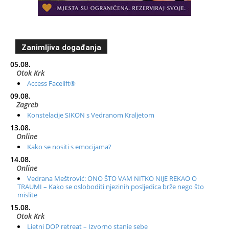
Zanimljiva događanja
05.08.
Otok Krk
Access Facelift®
09.08.
Zagreb
Konstelacije SIKON s Vedranom Kraljetom
13.08.
Online
Kako se nositi s emocijama?
14.08.
Online
Vedrana Meštrović: ONO ŠTO VAM NITKO NIJE REKAO O
TRAUMI – Kako se osloboditi njezinih posljedica brže nego što
mislite
15.08.
Otok Krk
Ljetni DOP retreat – Izvorno stanje sebe