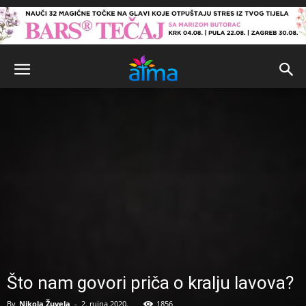
Što nam govori priča o kralju lavova?
By
Nikola Žuvela
-
2. rujna 2020.
1856