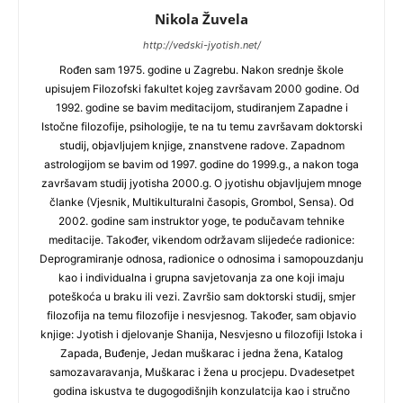
Nikola Žuvela
http://vedski-jyotish.net/
Rođen sam 1975. godine u Zagrebu. Nakon srednje škole
upisujem Filozofski fakultet kojeg završavam 2000 godine. Od
1992. godine se bavim meditacijom, studiranjem Zapadne i
Istočne filozofije, psihologije, te na tu temu završavam doktorski
studij, objavljujem knjige, znanstvene radove. Zapadnom
astrologijom se bavim od 1997. godine do 1999.g., a nakon toga
završavam studij jyotisha 2000.g. O jyotishu objavljujem mnoge
članke (Vjesnik, Multikulturalni časopis, Grombol, Sensa). Od
2002. godine sam instruktor yoge, te podučavam tehnike
meditacije. Također, vikendom održavam slijedeće radionice:
Deprogramiranje odnosa, radionice o odnosima i samopouzdanju
kao i individualna i grupna savjetovanja za one koji imaju
poteškoća u braku ili vezi. Završio sam doktorski studij, smjer
filozofija na temu filozofije i nesvjesnog. Također, sam objavio
knjige: Jyotish i djelovanje Shanija, Nesvjesno u filozofiji Istoka i
Zapada, Buđenje, Jedan muškarac i jedna žena, Katalog
samozavaravanja, Muškarac i žena u procjepu. Dvadesetpet
godina iskustva te dugogodišnjih konzulatcija kao i stručno