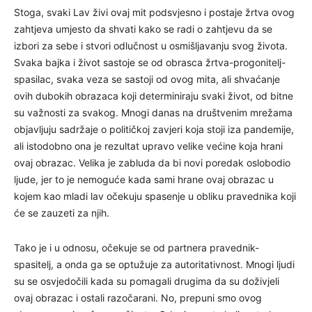
Stoga, svaki Lav živi ovaj mit podsvjesno i postaje žrtva ovog
zahtjeva umjesto da shvati kako se radi o zahtjevu da se
izbori za sebe i stvori odlučnost u osmišljavanju svog života.
Svaka bajka i život sastoje se od obrasca žrtva-progonitelj-
spasilac, svaka veza se sastoji od ovog mita, ali shvaćanje
ovih dubokih obrazaca koji determiniraju svaki život, od bitne
su važnosti za svakog. Mnogi danas na društvenim mrežama
objavljuju sadržaje o političkoj zavjeri koja stoji iza pandemije,
ali istodobno ona je rezultat upravo velike većine koja hrani
ovaj obrazac. Velika je zabluda da bi novi poredak oslobodio
ljude, jer to je nemoguće kada sami hrane ovaj obrazac u
kojem kao mladi lav očekuju spasenje u obliku pravednika koji
će se zauzeti za njih.
Tako je i u odnosu, očekuje se od partnera pravednik-
spasitelj, a onda ga se optužuje za autoritativnost. Mnogi ljudi
su se osvjedočili kada su pomagali drugima da su doživjeli
ovaj obrazac i ostali razočarani. No, prepuni smo ovog