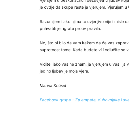
Vjerujem u beskonačnu i bezuvjetnu ljubav koja j
je ovdje da skupa raste ja vjerujem. Vjerujem u U
Razumijem i ako njima to uvjerljivo nije i misle d
prihvatiti jer igrate protiv pravila.
No, što bi bilo da vam kažem da će vas zapravo
suprotnost tome. Kada budete vi i odlučite se vjer
Vidite, iako vas ne znam, ja vjerujem u vas i ja v
jedino ljubav je moja vjera.
Marina Knüsel
Facebook grupa – Za empate, duhovnjake i sve v