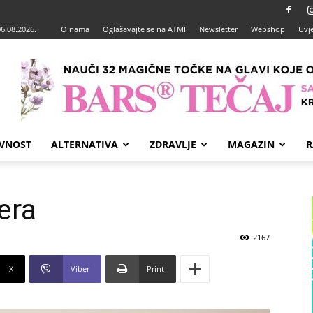
06.08.2026.
O nama
Oglašavajte se na ATMI
Newsletter
Webshop
Uvje
VNOST
ALTERNATIVA
ZDRAVLJE
MAGAZIN
R
era
2167
X
Viber
Print