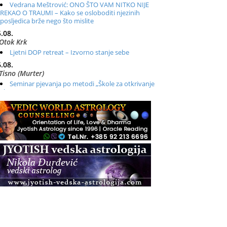
Vedrana Meštrović: ONO ŠTO VAM NITKO NIJE
REKAO O TRAUMI – Kako se osloboditi njezinih
posljedica brže nego što mislite
.08.
Otok Krk
Ljetni DOP retreat – Izvorno stanje sebe
.08.
Tisno (Murter)
Seminar pjevanja po metodi „Škole za otkrivanje
glasa“
.08.
Online
Radionica: Pomagači iz drugih dimenzija Online –
otvoreno za sve
.08.
Zagreb+Online
Osnovni ThetaHealing® tečaj, Zagreb i Online
.08.
Pula
Access BARS®, otpusti stres
.08.
Pula
Access Energetski Facelift®