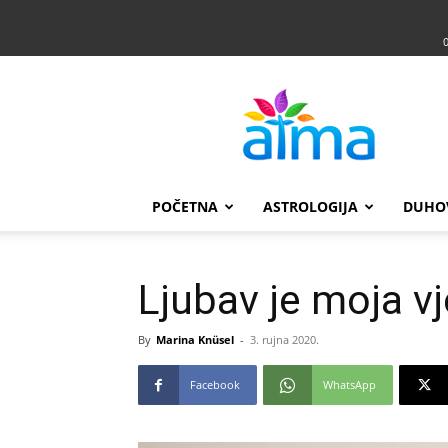
Atma
POČETNA
ASTROLOGIJA
DUHO
Ljubav je moja vj
By
Marina Knüsel
-
3. rujna 2020.
Facebook
WhatsApp