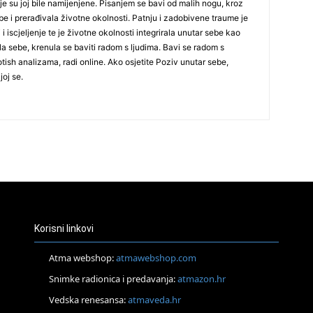
je su joj bile namijenjene. Pisanjem se bavi od malih nogu, kroz
24
be i prerađivala životne okolnosti. Patnju i zadobivene traume je
i iscjeljenje te je životne okolnosti integrirala unutar sebe kao
lila sebe, krenula se baviti radom s ljudima. Bavi se radom s
tish analizama, radi online. Ako osjetite Poziv unutar sebe,
joj se.
26
27
29
Korisni linkovi
Atma webshop:
atmawebshop.com
30
Snimke radionica i predavanja:
atmazon.hr
Vedska renesansa:
atmaveda.hr
31