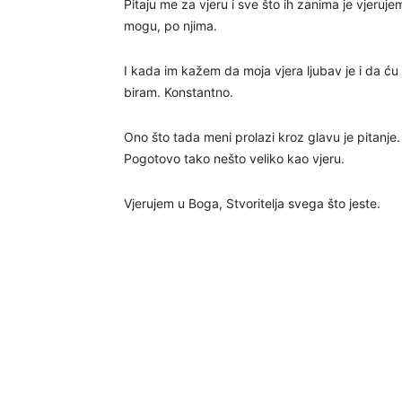
Pitaju me za vjeru i sve što ih zanima je vjerujem
mogu, po njima.
I kada im kažem da moja vjera ljubav je i da ću 
biram. Konstantno.
Ono što tada meni prolazi kroz glavu je pitan
Pogotovo tako nešto veliko kao vjeru.
Vjerujem u Boga, Stvoritelja svega što jeste.