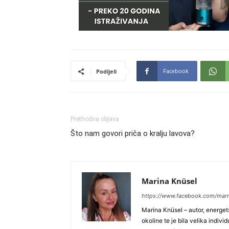
Facebook
Podijeli
Prethodna objava
Što nam govori priča o kralju lavova?
Marina Knüsel
https://www.facebook.com/mar
Marina Knüsel – autor, energets
okoline te je bila velika indiv