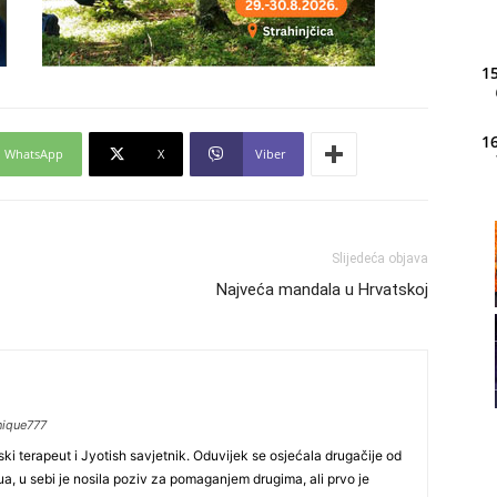
15
16
WhatsApp
X
Viber
20
Slijedeća objava
Najveća mandala u Hrvatskoj
21
22
nique777
23
ki terapeut i Jyotish savjetnik. Oduvijek se osjećala drugačije od
idua, u sebi je nosila poziv za pomaganjem drugima, ali prvo je