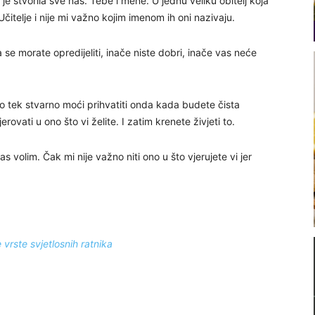
e stvorila sve nas. Tebe i mene. U jednu veliku obitelj koja
čitelje i nije mi važno kojim imenom ih oni nazivaju.
a se morate opredijeliti, inače niste dobri, inače vas neće
 tek stvarno moći prihvatiti onda kada budete čista
ovati u ono što vi želite. I zatim krenete živjeti to.
as volim. Čak mi nije važno niti ono u što vjerujete vi jer
rste svjetlosnih ratnika