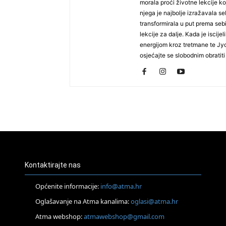
morala proći životne lekcije ko
njega je najbolje izražavala se
transformirala u put prema sebi 
lekcije za dalje. Kada je iscije
energijom kroz tretmane te Jyo
osjećajte se slobodnim obratiti 
Kontaktirajte nas
Općenite informacije:
info@atma.hr
Oglašavanje na Atma kanalima:
oglasi@atma.hr
Atma webshop:
atmawebshop@gmail.com