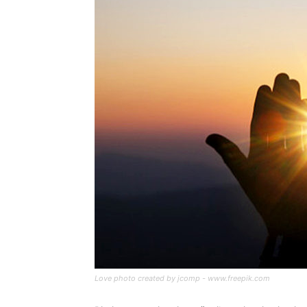
Love photo created by jcomp - www.freepik.com