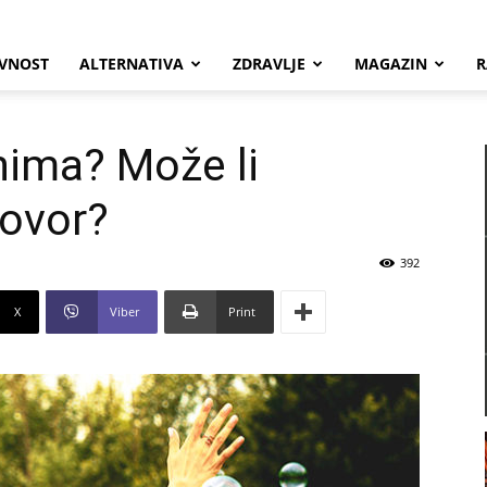
VNOST
ALTERNATIVA
ZDRAVLJE
MAGAZIN
R
tnima? Može li
govor?
392
X
Viber
Print