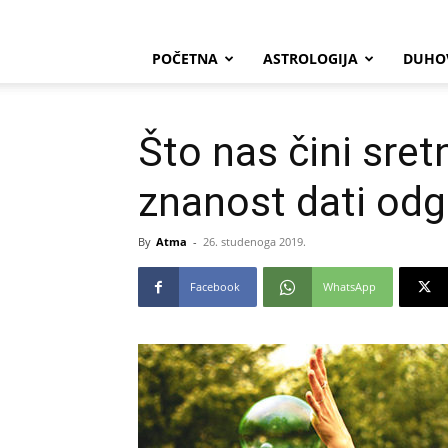
POČETNA
ASTROLOGIJA
DUHO
Što nas čini sre
znanost dati od
By
Atma
-
26. studenoga 2019.
Facebook
WhatsApp