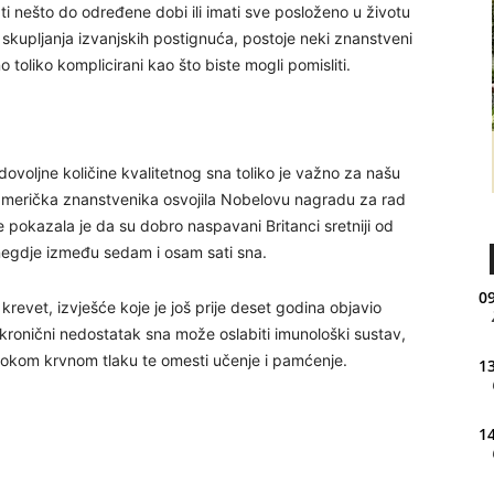
 nešto do određene dobi ili imati sve posloženo u životu
 skupljanja izvanjskih postignuća, postoje neki znanstveni
o toliko komplicirani kao što biste mogli pomisliti.
 dovoljne količine kvalitetnog sna toliko je važno za našu
i američka znanstvenika osvojila Nobelovu nagradu za rad
ne pokazala je da su dobro naspavani Britanci sretniji od
negdje između sedam i osam sati sna.
09
krevet, izvješće koje je još prije deset godina objavio
ronični nedostatak sna može oslabiti imunološki sustav,
isokom krvnom tlaku te omesti učenje i pamćenje.
13
14