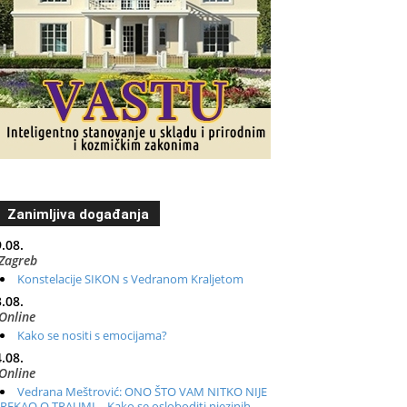
Zanimljiva događanja
.08.
Zagreb
Konstelacije SIKON s Vedranom Kraljetom
.08.
Online
Kako se nositi s emocijama?
.08.
Online
Vedrana Meštrović: ONO ŠTO VAM NITKO NIJE
REKAO O TRAUMI – Kako se osloboditi njezinih