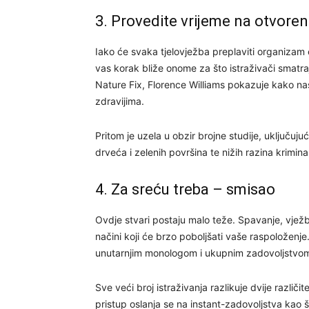
3. Provedite vrijeme na otvore
Iako će svaka tjelovježba preplaviti organizam e
vas korak bliže onome za što istraživači smatraju
Nature Fix, Florence Williams pokazuje kako na
zdravijima.
Pritom je uzela u obzir brojne studije, uključuju
drveća i zelenih površina te nižih razina kriminal
4. Za sreću treba – smisao
Ovdje stvari postaju malo teže. Spavanje, vje
načini koji će brzo poboljšati vaše raspoloženje.
unutarnjim monologom i ukupnim zadovoljstvom
Sve veći broj istraživanja razlikuje dvije različ
pristup oslanja se na instant-zadovoljstva kao š