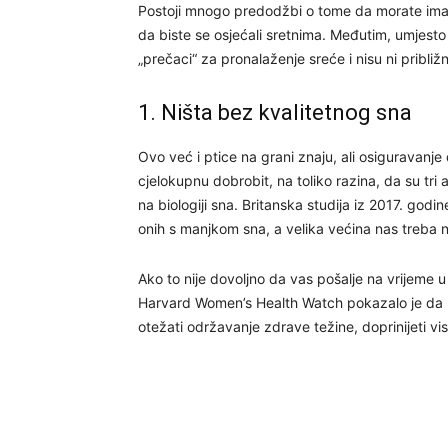
Postoji mnogo predodžbi o tome da morate imati
da biste se osjećali sretnima. Međutim, umjesto
„prečaci“ za pronalaženje sreće i nisu ni približn
1. Ništa bez kvalitetnog sna
Ovo već i ptice na grani znaju, ali osiguravanje
cjelokupnu dobrobit, na toliko razina, da su tr
na biologiji sna. Britanska studija iz 2017. godi
onih s manjkom sna, a velika većina nas treba 
Ako to nije dovoljno da vas pošalje na vrijeme u 
Harvard Women’s Health Watch pokazalo je da k
otežati održavanje zdrave težine, doprinijeti v