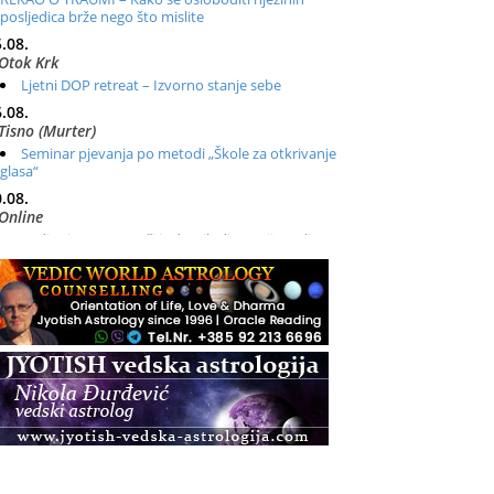
posljedica brže nego što mislite
.08.
Otok Krk
Ljetni DOP retreat – Izvorno stanje sebe
.08.
Tisno (Murter)
Seminar pjevanja po metodi „Škole za otkrivanje
glasa“
.08.
Online
Radionica: Pomagači iz drugih dimenzija Online –
otvoreno za sve
.08.
Zagreb+Online
Osnovni ThetaHealing® tečaj, Zagreb i Online
.08.
Pula
Access BARS®, otpusti stres
.08.
Pula
Access Energetski Facelift®
.08.