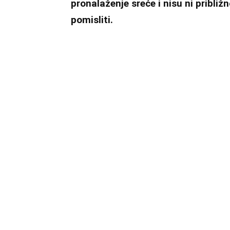
pronalaženje sreće i nisu ni približ
pomisliti.