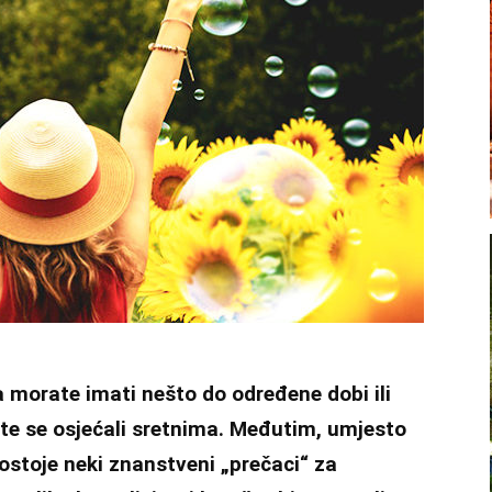
 morate imati nešto do određene dobi ili
ste se osjećali sretnima. Međutim, umjesto
ostoje neki znanstveni „prečaci“ za