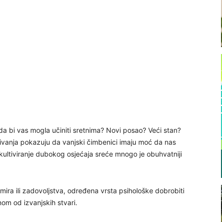
a da bi vas mogla učiniti sretnima? Novi posao? Veći stan?
aživanja pokazuju da vanjski čimbenici imaju moć da nas
 kultiviranje dubokog osjećaja sreće mnogo je obuhvatniji
mira ili zadovoljstva, određena vrsta psihološke dobrobiti
nom od izvanjskih stvari.