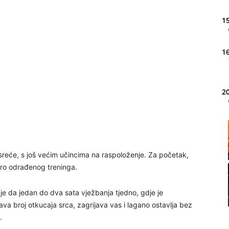
15
16
20
21
 sreće, s još većim učincima na raspoloženje. Za početak,
22
bro odrađenog treninga.
a je da jedan do dva sata vježbanja tjedno, gdje je
23
ava broj otkucaja srca, zagrijava vas i lagano ostavlja bez
.
24