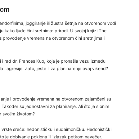
nom
ndorfinima, joggiranje ili žustra šetnja na otvorenom vodi
 kako ljude čini sretnima: prirodi. U svojoj knjizi The
26
s provođenje vremena na otvorenom čini sretnijima i
27
ći i rad dr. Frances Kuo, koja je pronašla vezu između
a i agresije. Zato, jeste li za planinarenje ovaj vikend?
29
žbanje i provođenje vremena na otvorenom zajamčeni su
 Također su jednostavni za planiranje. Ali što je s onim
 svojim životom?
30
ite vrste sreće: hedonističku i eudaimoničku. Hedonistički
to je dobivanje poklona ili izlazak petkom navečer.