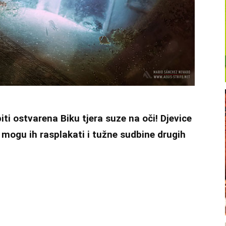
iti ostvarena Biku tjera suze na oči! Djevice
i mogu ih rasplakati i tužne sudbine drugih