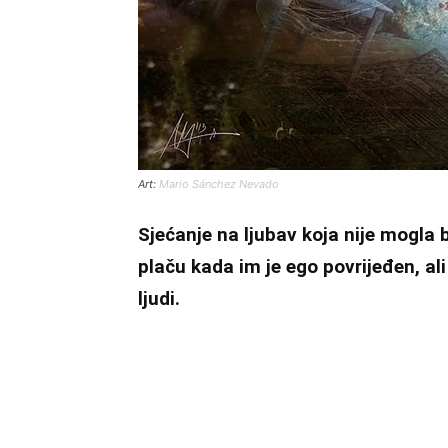
Art:
Mario Sánchez Nevado
Sjećanje na ljubav koja nije mogla b
plaču kada im je ego povrijeđen, al
ljudi.