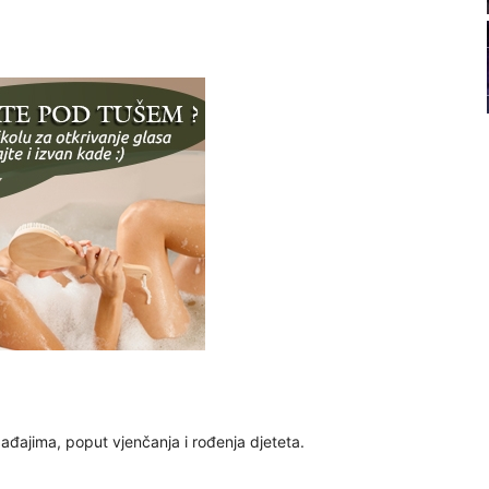
22
23
24
26
27
đajima, poput vjenčanja i rođenja djeteta.
29