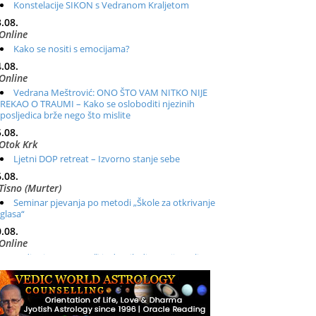
Konstelacije SIKON s Vedranom Kraljetom
.08.
Online
Kako se nositi s emocijama?
.08.
Online
Vedrana Meštrović: ONO ŠTO VAM NITKO NIJE
REKAO O TRAUMI – Kako se osloboditi njezinih
posljedica brže nego što mislite
.08.
Otok Krk
Ljetni DOP retreat – Izvorno stanje sebe
.08.
Tisno (Murter)
Seminar pjevanja po metodi „Škole za otkrivanje
glasa“
.08.
Online
Radionica: Pomagači iz drugih dimenzija Online –
otvoreno za sve
.08.
Zagreb+Online
Osnovni ThetaHealing® tečaj, Zagreb i Online