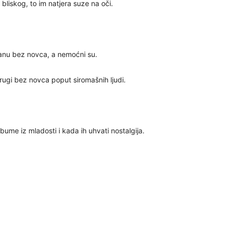
liskog, to im natjera suze na oči.
30
anu bez novca, a nemoćni su.
rugi bez novca poput siromašnih ljudi.
31
28
ume iz mladosti i kada ih uhvati nostalgija.
05
06