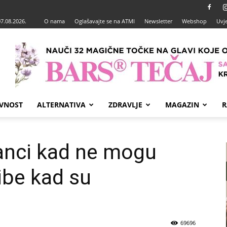
07.08.2026.
O nama
Oglašavajte se na ATMI
Newsletter
Webshop
Uvje
VNOST
ALTERNATIVA
ZDRAVLJE
MAGAZIN
R
anci kad ne mogu
Ribe kad su
69696