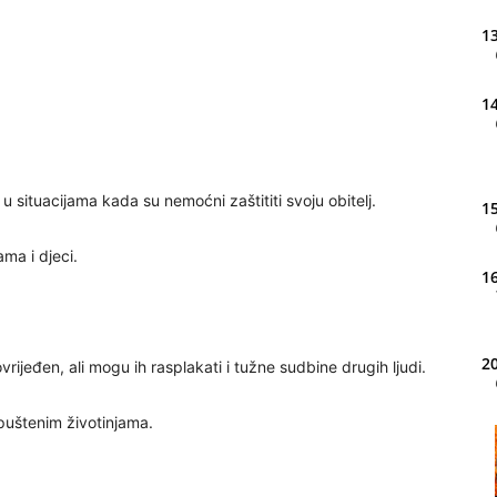
13
14
 u situacijama kada su nemoćni zaštititi svoju obitelj.
15
ma i djeci.
16
20
ijeđen, ali mogu ih rasplakati i tužne sudbine drugih ljudi.
puštenim životinjama.
21