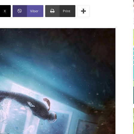
X
Viber
Print