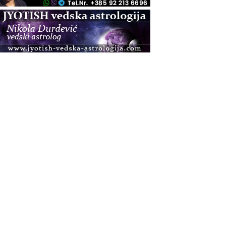
.08.
Pula
Access BARS®, otpusti stres
.08.
Pula
Access Energetski Facelift®
.08.
Zagreb
Pjesma srca / Zagreb
Online
Tečaj Višeg Vodstva, razvijanja intuicije i Akaša
zapisa
.08.
Online
Postanite Nositelj Vibracije Nove Zemlje
.08.
Visoko
Alemka Dauskardt – Jednodnevna radionica
sistemskih konstelacija
.08.
Zagreb
HOD PO ŽERAVICI – Seminar koji mijenja tijelo,