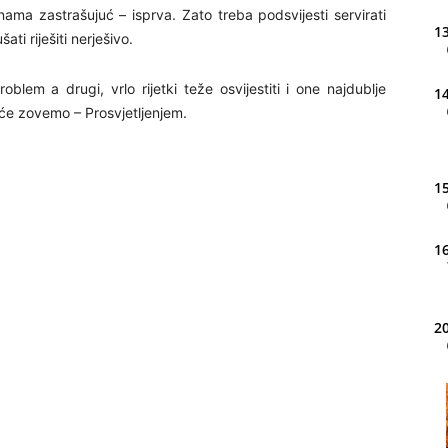
ama zastrašujuć – isprva. Zato treba podsvijesti servirati
13
ati riješiti nerješivo.
oblem a drugi, vrlo rijetki teže osvijestiti i one najdublje
14
šće zovemo – Prosvjetljenjem.
15
16
20
21