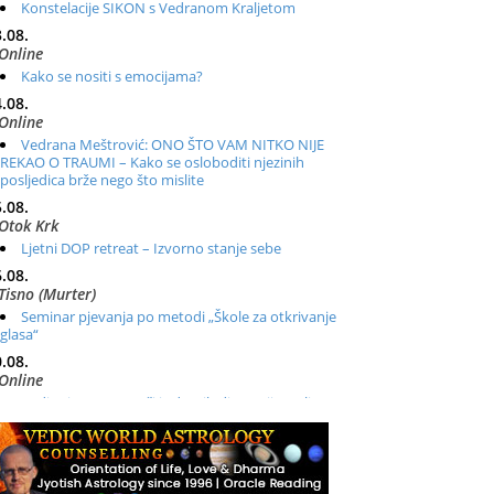
Konstelacije SIKON s Vedranom Kraljetom
.08.
Online
Kako se nositi s emocijama?
.08.
Online
Vedrana Meštrović: ONO ŠTO VAM NITKO NIJE
REKAO O TRAUMI – Kako se osloboditi njezinih
posljedica brže nego što mislite
.08.
Otok Krk
Ljetni DOP retreat – Izvorno stanje sebe
.08.
Tisno (Murter)
Seminar pjevanja po metodi „Škole za otkrivanje
glasa“
.08.
Online
Radionica: Pomagači iz drugih dimenzija Online –
otvoreno za sve
.08.
Zagreb+Online
Osnovni ThetaHealing® tečaj, Zagreb i Online