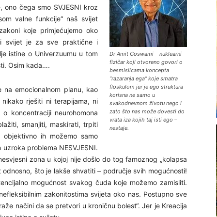
aže, ono čega smo SVJESNI kroz
om valne funkcije“ naš svijet
 zakoni koje primjećujemo oko
 svijet je za sve praktične i
lje istine o Univerzuumu u tom
Dr Amit Goswami – nuklearni
fizičar koji otvoreno govori o
ti. Osim kada….
besmislicama koncepta
“razaranja ega” koje smatra
floskulom jer je ego struktura
e na emocionalnom planu, kao
korisna ne samo u
ikako rješiti ni terapijama, ni
svakodnevnom životu nego i
zato što nas može dovesti do
ma o koncentraciji neurohomona
vrata iza kojih taj isti ego –
ti, smanjiti, maskirati, trpiti
nestaje.
ti objektivno ih možemo samo
vih uzroka problema NESVJESNI.
nesvjesni zona u kojoj nije došlo do tog famoznog „kolapsa
t odnosno, što je lakše shvatiti – područje svih mogućnosti!
potencijalno mogućnost svakog čuda koje možemo zamisliti.
efleksibilnim zakonitostima svijeta oko nas. Postupno sve
raže načini da se pretvori u kroničnu bolest“. Jer je Kreacija