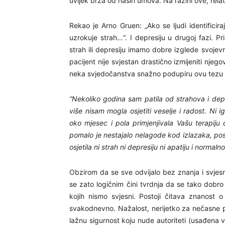
uvijek brža od naših umova. Na razini ove, relati
Rekao je Arno Gruen: „Ako se ljudi identificira
uzrokuje strah…“. I depresiju u drugoj fazi. P
strah ili depresiju imamo dobre izglede svoje
pacijent nije svjestan drastično izmijeniti njeg
neka svjedočanstva snažno podupiru ovu tezu k
“Nekoliko godina sam patila od strahova i depr
više nisam mogla osjetiti veselje i radost. Ni
oko mjesec i pola primjenjivala Vašu terapiju d
pomalo je nestajalo nelagode kod izlazaka, p
osjetila ni strah ni depresiju ni apatiju i norm
Obzirom da se sve odvijalo bez znanja i svjesn
se zato logičnim čini tvrdnja da se tako dobro
kojih nismo svjesni. Postoji čitava znanost 
svakodnevno. Nažalost, nerijetko za nečasne pro
lažnu sigurnost koju nude autoriteti (usađena v