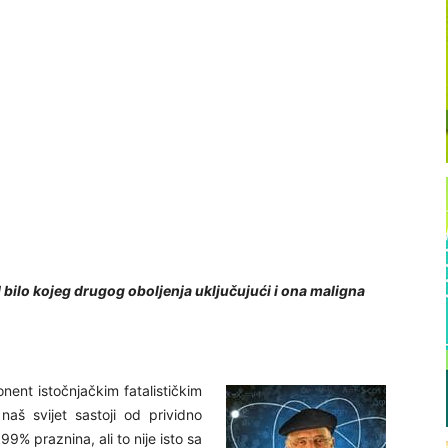
d bilo kojeg drugog oboljenja uključujući i ona maligna
onent istočnjačkim fatalističkim
aš svijet sastoji od prividno
9% praznina, ali to nije isto sa