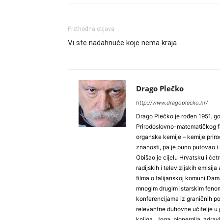
Prethodna objava
Vi ste nadahnuće koje nema kraja
Drago Plečko
http://www.dragoplecko.hr/
Drago Plečko je rođen 1951. go
Prirodoslovno-matematičkog fak
organske kemije – kemije priro
znanosti, pa je puno putovao i
Obišao je cijelu Hrvatsku i čet
radijskih i televizijskih emisi
filma o talijanskoj komuni Dam
mnogim drugim istarskim fenom
konferencijama iz graničnih p
relevantne duhovne učitelje u p
knjiga „Joga, bionergija, zdravl