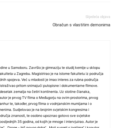
29
Slijedeća objava
Obračun s vlastitim demonima
30
dine u Samoboru. Završio je gimnaziju te studij kemije u sklopu
ulteta u Zagrebu. Magistrirao je na istome fakultetu iz područja
dnih spojeva. Već u mladosti je imao interes za rubna područja
31
 istraživao pritom snimajući putopisne i dokumentarne filmove.
rdesetak zemalja na četiri kontinenta. Uz stotine članaka,
ja autor je prvog TV filma o Međugorju na ovim prostorima, prvog
28
anhur te, također, prvog filma o vodnjanskim mumijama i o
enima. Sudjelovao je na brojnim svjetskim kongresima i
odručja znanosti, te osobno upoznao gotovo sve svjetske
osljednjih 35 godina, od kojih je mnoge i intervjuirao. Autor je
05
je“, „Droge - bič novog doba“. „Moji susreti s jogijima“ i koautor