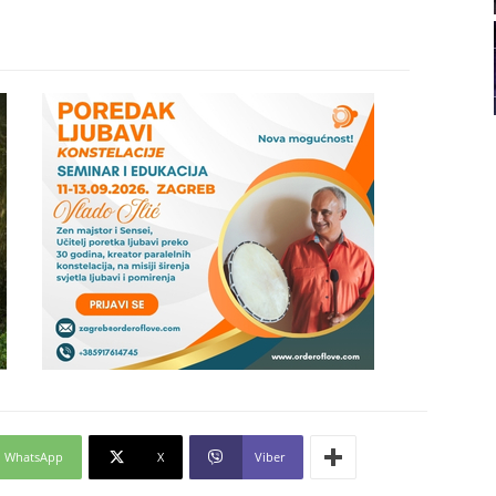
22
23
24
25
26
27
WhatsApp
X
Viber