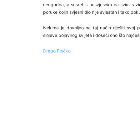
neugodna, a susret s nesvjesnim na svim razin
poruke kojih svjesni dio nije svjestan i tako pokuš
Nekima je dovoljno na taj način riješiti svoj pr
slojeve pojavnog svijeta i doseći ono što najče
Drago Plečko