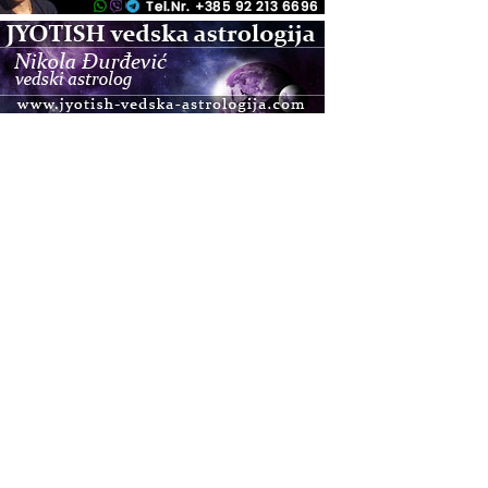
.08.
Pula
Access BARS®, otpusti stres
.08.
Pula
Access Energetski Facelift®
.08.
Zagreb
Pjesma srca / Zagreb
Online
Tečaj Višeg Vodstva, razvijanja intuicije i Akaša
zapisa
.08.
Online
Upisi u program Profesionalni hipnoterapeut —
nova generacija kreće 25.08. 2026.
.08.
Online
Postanite Nositelj Vibracije Nove Zemlje
.08.
Visoko
Alemka Dauskardt – Jednodnevna radionica