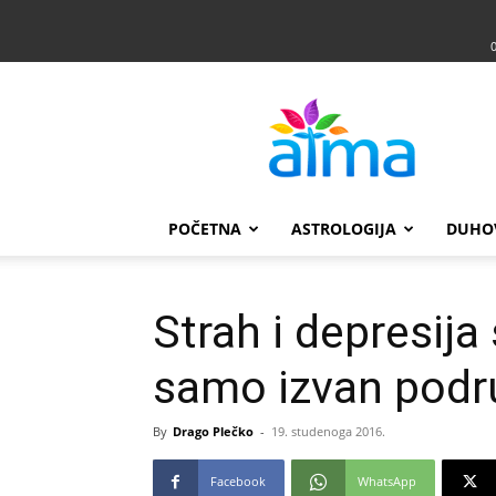
Atma
POČETNA
ASTROLOGIJA
DUHO
Strah i depresija
samo izvan podru
By
Drago Plečko
-
19. studenoga 2016.
Facebook
WhatsApp