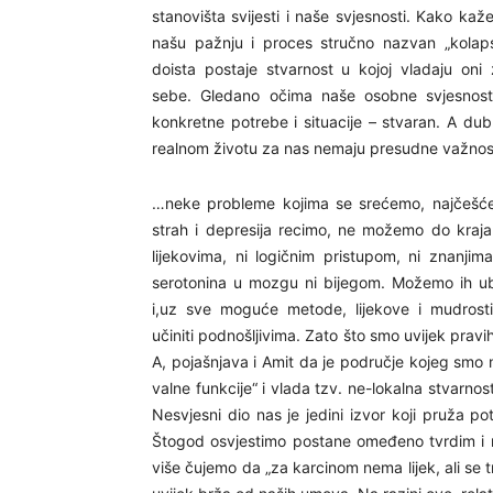
stanovišta svijesti i naše svjesnosti. Kako k
našu pažnju i proces stručno nazvan „kolaps
doista postaje stvarnost u kojoj vladaju oni
sebe. Gledano očima naše osobne svjesnosti
konkretne potrebe i situacije – stvaran. A dub
realnom životu za nas nemaju presudne važnos
…neke probleme kojima se srećemo, najčešć
strah i depresija recimo, ne možemo do kraja n
lijekovima, ni logičnim pristupom, ni znanji
serotonina u mozgu ni bijegom. Možemo ih ublaži
i,uz sve moguće metode, lijekove i mudros
učiniti podnošljivima. Zato što smo uvijek pra
A, pojašnjava i Amit da je područje kojeg smo 
valne funkcije“ i vlada tzv. ne-lokalna stvarnos
Nesvjesni dio nas je jedini izvor koji pruža 
Štogod osvjestimo postane omeđeno tvrdim i n
više čujemo da „za karcinom nema lijek, ali se t