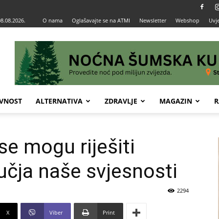
08.08.2026.
O nama
Oglašavajte se na ATMI
Newsletter
Webshop
Uvje
VNOST
ALTERNATIVA
ZDRAVLJE
MAGAZIN
R
 se mogu riješiti
čja naše svjesnosti
2294
X
Viber
Print