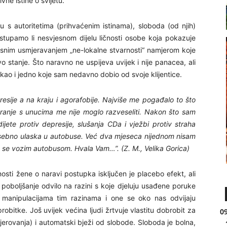
vne istine o svijetu.
ju s autoritetima (prihvaćenim istinama), sloboda (od njih)
ristupamo li nesvjesnom dijelu ličnosti osobe koja pokazuje
vrsnim usmjeravanjem „ne-lokalne stvarnosti“ namjerom koje
ovo stanje. Što naravno ne uspijeva uvijek i nije panacea, ali
ao i jedno koje sam nedavno dobio od svoje klijentice.
esije a na kraju i agorafobije. Najviše me pogađalo to što
 igranje s unucima me nije moglo razveseliti. Nakon što sam
ijete protiv depresije, slušanja CDa i vježbi protiv straha
osebno ulaska u autobuse. Već dva mjeseca nijednom nisam
alno se vozim autobusom. Hvala Vam…”. (Z. M., Velika Gorica)
osti žene o naravi postupka isključen je placebo efekt, ali
 poboljšanje odvilo na razini s koje djeluju usađene poruke
o manipulacijama tim razinama i one se oko nas odvijaju
bitke. Još uvijek većina ljudi žrtvuje vlastitu dobrobit za
09
jerovanja) i automatski bježi od slobode. Sloboda je bolna,