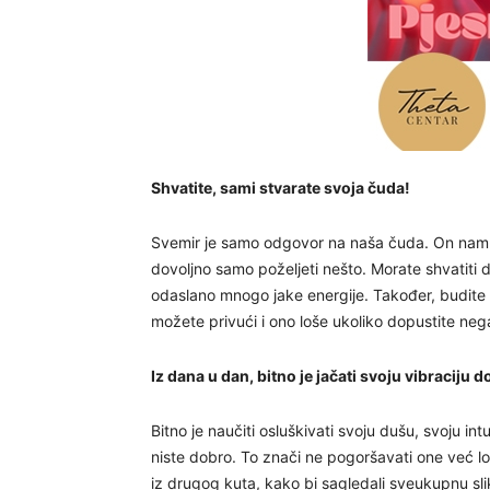
Shvatite, sami stvarate svoja čuda!
Svemir je samo odgovor na naša čuda. On nam ša
dovoljno samo poželjeti nešto. Morate shvatiti d
odaslano mnogo jake energije. Također, budite s
možete privući i ono loše ukoliko dopustite n
Iz dana u dan, bitno je jačati svoju vibraciju 
Bitno je naučiti osluškivati svoju dušu, svoju intu
niste dobro. To znači ne pogoršavati one već loše
iz drugog kuta, kako bi sagledali sveukupnu sliku