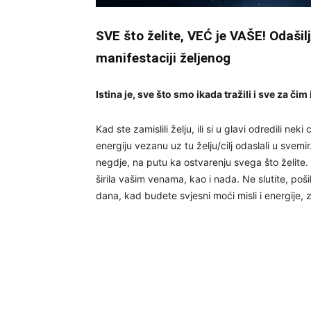
SVE što želite, VEĆ je VAŠE! Odašilj
manifestaciji željenog
Istina je, sve što smo ikada tražili i sve za či
Kad ste zamislili želju, ili si u glavi odredili neki
energiju vezanu uz tu želju/cilj odaslali u svemi
negdje, na putu ka ostvarenju svega što želite. O
širila vašim venama, kao i nada. Ne slutite, poš
dana, kad budete svjesni moći misli i energije, z