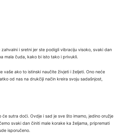
29
30
zahvalni i sretni jer ste podigli vibraciju visoko, svaki dan
31
na mala čuda, kako bi isto tako i privukli.
28
e vaše ako to istinski naučite živjeti i željeti. Ono neće
svatko od nas na drukčiji način kreira svoju sadašnjost,
05
 što će sutra doći. Ovdje i sad je sve što imamo, jedino oružje
ćemo svaki dan činiti male korake ka željama, pripremati
ude isporučeno.
06