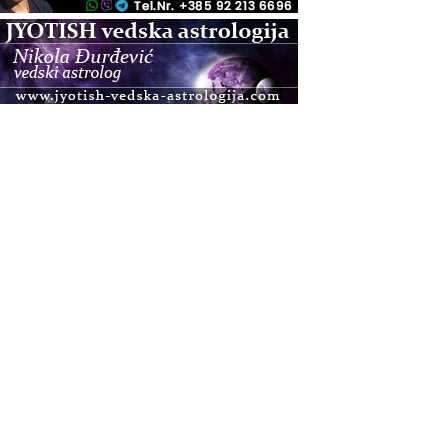
.08.
Zagreb+Online
Osnovni ThetaHealing® tečaj, Zagreb i Online
.08.
Pula
Access BARS®, otpusti stres
.08.
Pula
Access Energetski Facelift®
.08.
Zagreb
Pjesma srca / Zagreb
Online
Tečaj Višeg Vodstva, razvijanja intuicije i Akaša
zapisa
.08.
Online
Postanite Nositelj Vibracije Nove Zemlje
.08.
Visoko
Alemka Dauskardt – Jednodnevna radionica
sistemskih konstelacija