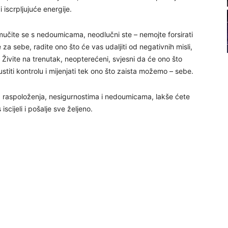
 iscrpljujuće energije.
21
 mučite se s nedoumicama, neodlučni ste – nemojte forsirati
22
 za sebe, radite ono što će vas udaljiti od negativnih misli,
e. Živite na trenutak, neopterećeni, svjesni da će ono što
stiti kontrolu i mijenjati tek ono što zaista možemo – sebe.
23
 raspoloženja, nesigurnostima i nedoumicama, lakše ćete
24
scijeli i pošalje sve željeno.
26
27