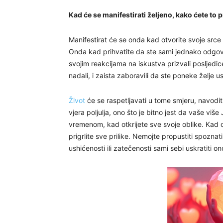
Kad će se manifestirati željeno, kako ćete to 
Manifestirat će se onda kad otvorite svoje src
Onda kad prihvatite da ste sami jednako odgovor
svojim reakcijama na iskustva prizvali posljedic
nadali, i zaista zaboravili da ste poneke želje uspje
Život
će se raspetljavati u tome smjeru, navoditi 
vjera poljulja, ono što je bitno jest da vaše više
vremenom, kad otkrijete sve svoje oblike. Kad o
prigrlite sve prilike. Nemojte propustiti spoznat
ushićenosti ili zatečenosti sami sebi uskratiti o