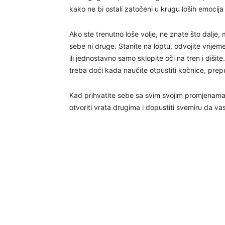
kako ne bi ostali zatočeni u krugu loših emocija i
Ako ste trenutno loše volje, ne znate što dalje,
sebe ni druge. Stanite na loptu, odvojite vrijeme
ili jednostavno samo sklopite oči na tren i dišit
treba doći kada naučite otpustiti kočnice, prepu
Kad prihvatite sebe sa svim svojim promjenama
otvoriti vrata drugima i dopustiti svemiru da vas i