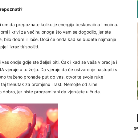
prepoznati?
e i um da prepoznate koliko je energija beskonačna i moćna.
ni i krivi za većinu onoga što vam se dogodilo, jer ste
e, bilo dobre ili loše. Doći će onda kad se budete najmanje
li izraziti/ispoljiti.
vas ondje gdje ste željeli biti. Čak i kad se vaša vibracija i
 JA vjeruje u tu želju. Da vjeruje da će ostvarenje nastupiti s
no traženo pronađe put do vas, otvorite svoje ruke i
i taj trenutak za promjenu i rast. Nemojte od silne
no dobro, jer niste programirani da vjerujete u čuda.
05