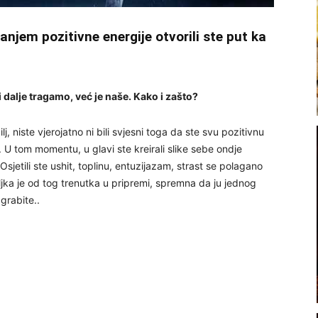
anjem pozitivne energije otvorili ste put ka
m i dalje tragamo, već je naše. Kako i zašto?
 cilj, niste vjerojatno ni bili svjesni toga da ste svu pozitivnu
r. U tom momentu, u glavi ste kreirali slike sebe ondje
sjetili ste ushit, toplinu, entuzijazam, strast se polagano
iljka je od tog trenutka u pripremi, spremna da ju jednog
grabite..