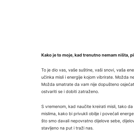
Kako je to moje, kad trenutno nemam ništa, pi
To je dio vas, vaše suštine, vaši snovi, vaša ene
učinka misli i energije kojom vibrirate. Možda ne 
Možda smatrate da vam nije dopušteno osjećati
ostvariti se i dobiti zatraženo.
S vremenom, kad naučite kreirati misli, tako d
mislima, kako bi privukli obilje i povećali energe
što smo davali nepovratno dijelove sebe, dijelo
stavljeno na put i traži nas.