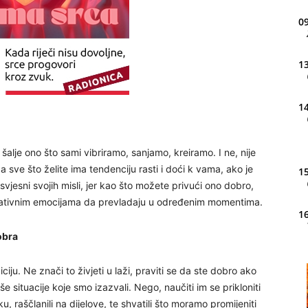
09
13
14
lje ono što sami vibriramo, sanjamo, kreiramo. I ne, nije
a sve što želite ima tendenciju rasti i doći k vama, ako je
15
vjesni svojih misli, jer kao što možete privući ono dobro,
egativnim emocijama da prevladaju u određenim momentima.
16
dobra
20
iciju. Ne znači to živjeti u laži, praviti se da ste dobro ako
 situacije koje smo izazvali. Nego, naučiti im se prikloniti
, raščlanili na dijelove, te shvatili što moramo promijeniti