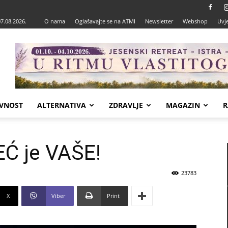
07.08.2026.
O nama
Oglašavajte se na ATMI
Newsletter
Webshop
Uvje
VNOST
ALTERNATIVA
ZDRAVLJE
MAGAZIN
R
EĆ je VAŠE!
23783
X
Viber
Print