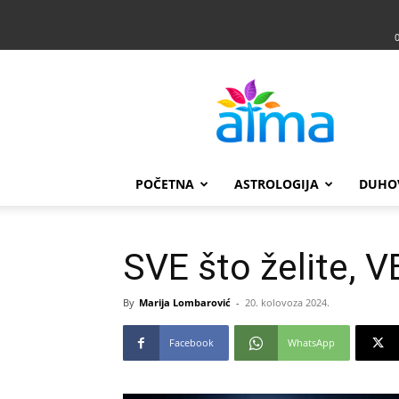
Atma
POČETNA
ASTROLOGIJA
DUHO
SVE što želite, V
By
Marija Lombarović
-
20. kolovoza 2024.
Facebook
WhatsApp