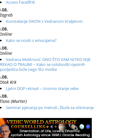
Access Facelift®
.08.
Zagreb
Konstelacije SIKON s Vedranom Kraljetom
.08.
Online
Kako se nositi s emocijama?
.08.
Online
Vedrana Meštrović: ONO ŠTO VAM NITKO NIJE
REKAO O TRAUMI – Kako se osloboditi njezinih
posljedica brže nego što mislite
.08.
Otok Krk
Ljetni DOP retreat – Izvorno stanje sebe
.08.
Tisno (Murter)
Seminar pjevanja po metodi „Škole za otkrivanje
glasa“
.08.
Online
Radionica: Pomagači iz drugih dimenzija Online –
otvoreno za sve