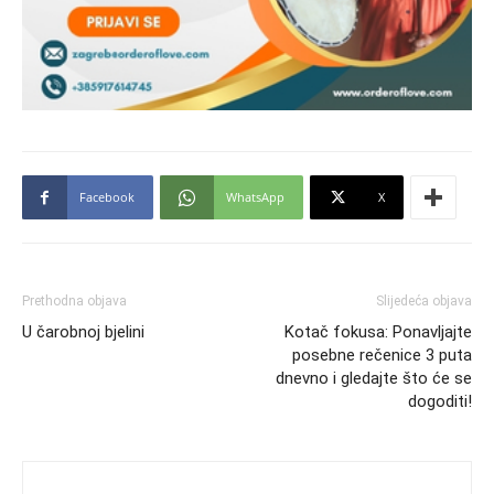
Facebook
WhatsApp
X
Prethodna objava
Slijedeća objava
U čarobnoj bjelini
Kotač fokusa: Ponavljajte
posebne rečenice 3 puta
dnevno i gledajte što će se
dogoditi!