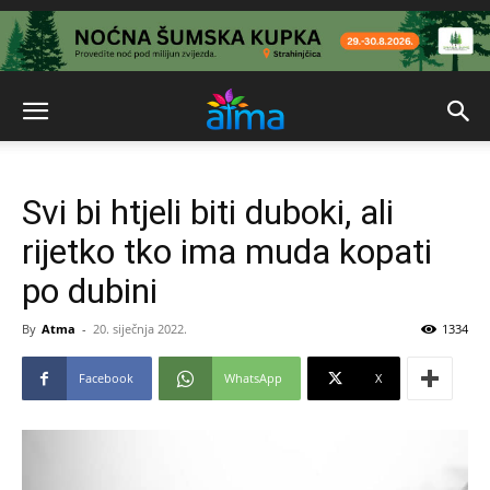
Svi bi htjeli biti duboki, ali
rijetko tko ima muda kopati
po dubini
By
Atma
-
20. siječnja 2022.
1334
Facebook
WhatsApp
X