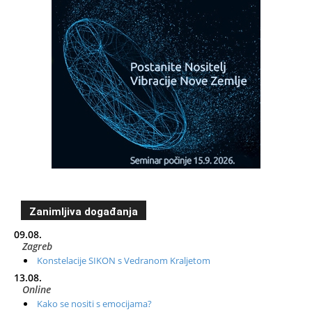
Zanimljiva događanja
09.08.
Zagreb
Konstelacije SIKON s Vedranom Kraljetom
13.08.
Online
Kako se nositi s emocijama?