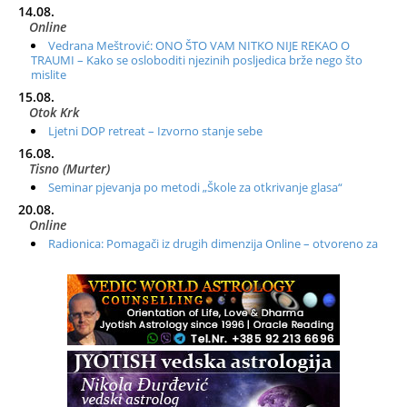
14.08.
Online
Vedrana Meštrović: ONO ŠTO VAM NITKO NIJE REKAO O
TRAUMI – Kako se osloboditi njezinih posljedica brže nego što
mislite
15.08.
Otok Krk
Ljetni DOP retreat – Izvorno stanje sebe
16.08.
Tisno (Murter)
Seminar pjevanja po metodi „Škole za otkrivanje glasa“
20.08.
Online
Radionica: Pomagači iz drugih dimenzija Online – otvoreno za
sve
21.08.
Zagreb+Online
Osnovni ThetaHealing® tečaj, Zagreb i Online
22.08.
Zagreb
Osnovna radionica za izscjeljivanje pranom (Basic Pranic
Healing course)