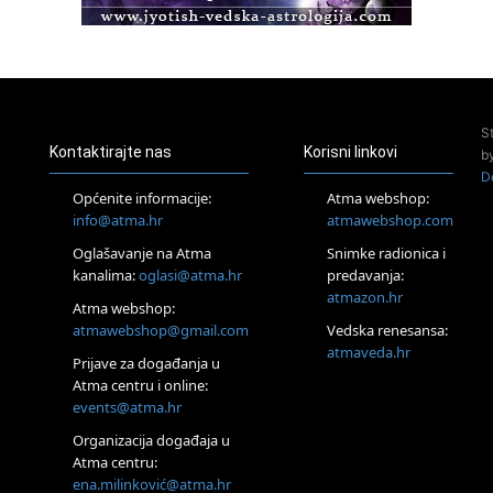
Pula
Access BARS®, otpusti stres
23.08.
Pula
Access Energetski Facelift®
24.08.
S
Zagreb
Kontaktirajte nas
Korisni linkovi
b
Pjesma srca / Zagreb
D
Online
Općenite informacije:
Atma webshop:
Tečaj Višeg Vodstva, razvijanja intuicije i Akaša zapisa
info@atma.hr
atmawebshop.com
25.08.
Oglašavanje na Atma
Snimke radionica i
Online
kanalima:
oglasi@atma.hr
predavanja:
Upisi u program Profesionalni hipnoterapeut — nova
generacija kreće 25.08. 2026.
atmazon.hr
Atma webshop:
26.08.
atmawebshop@gmail.com
Vedska renesansa:
Online
atmaveda.hr
Postanite Nositelj Vibracije Nove Zemlje
Prijave za događanja u
Atma centru i online:
27.08.
events@atma.hr
Visoko
Alemka Dauskardt – Jednodnevna radionica sistemskih
Organizacija događaja u
konstelacija
Atma centru:
29.08.
ena.milinković@atma.hr