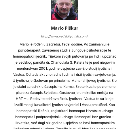
Mario Piškur
http://www.vedskijyotish.com/
Mario je rođen u Zagrebu, 1969. godine. Po zanimanju je
psihoterapeut, završenog studija Jungove psihoterapije te
homeopatski liječnik. Tijekom svojih putovanja po Indiji upoznao
je vedskog pandita dr. Chandulala S. Patela te je pod njegovim
mentorstvom 2001. godine uspješno završio studij jyotisha i
Vastua. Od tada aktivno radi s ljudima i drži jyotish savjetovanja.
U jyotishu je školovan po principima Maharishijevog jyotisha. Bio
je stalni suradnik u časopisima Karma, Ezoterikus te povremeno
pisao za časopis Svjetlost. Gostovao je u nekoliko emisija na
HRT – u. Redovito održava školu jyotisha i Vastua te su iz nje
izašli mnogi kavalitetni jyotish savjetnici i Vastu praktičari. Kao
homeopatski liječnik, registrirani homeopat Hrvatske udruge
homeopata i podpredsjednik udruge Homeopati bez granica –
Hrvatska, već dugi niz godina uspješno se bavi homeopatskim
liječenjem odraslih i djece. Završio je studij klasične homeopatije