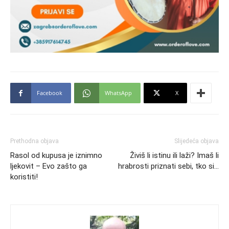
Facebook
WhatsApp
X
Prethodna objava
Slijedeća objava
Rasol od kupusa je iznimno
Živiš li istinu ili laži? Imaš li
ljekovit – Evo zašto ga
hrabrosti priznati sebi, tko si…
koristiti!