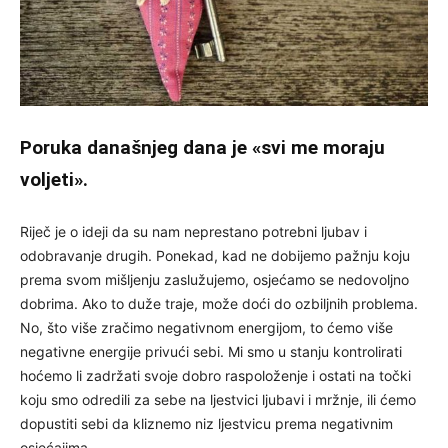
Poruka današnjeg dana je «svi me moraju
voljeti».
Riječ je o ideji da su nam neprestano potrebni ljubav i
odobravanje drugih. Ponekad, kad ne dobijemo pažnju koju
prema svom mišljenju zaslužujemo, osjećamo se nedovoljno
dobrima. Ako to duže traje, može doći do ozbiljnih problema.
No, što više zračimo negativnom energijom, to ćemo više
negativne energije privući sebi. Mi smo u stanju kontrolirati
hoćemo li zadržati svoje dobro raspoloženje i ostati na točki
koju smo odredili za sebe na ljestvici ljubavi i mržnje, ili ćemo
dopustiti sebi da kliznemo niz ljestvicu prema negativnim
osjećajima.