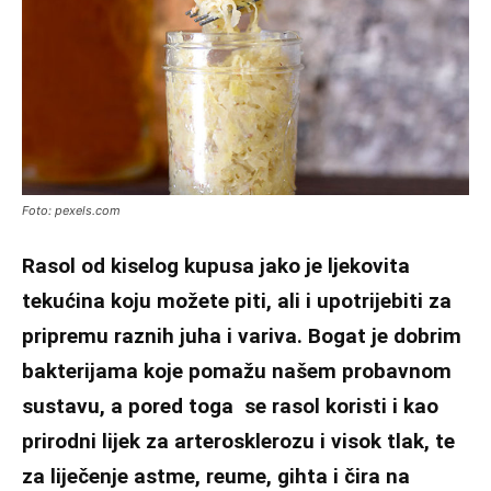
Foto: pexels.com
Rasol od kiselog kupusa jako je ljekovita
tekućina koju možete piti, ali i upotrijebiti za
pripremu raznih juha i variva. Bogat je dobrim
bakterijama koje pomažu našem probavnom
sustavu, a pored toga se rasol koristi i kao
prirodni lijek za arterosklerozu i visok tlak, te
za liječenje astme, reume, gihta i čira na