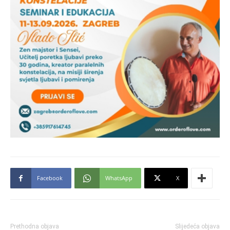
Facebook
WhatsApp
X
Prethodna objava
Slijedeća objava