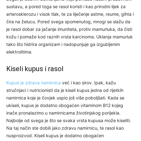
sustavu, a pored toga se rasol koristi i kao prirodni lijek za
arterosklerozu i visok tlak, te za liječenje astme, reume, gihta i
čira na želucu. Pored svega spomenutog, mnogi se slažu da
je rasol dobar za jačanje imuniteta, protiv mamurluka, da čisti
kožu i pomaže kod raznih vrsta karcinoma. Uklanja mamurluk
tako što hidrira organizam i nadopunjuje ga izgubljenim
elektrolitima.
Kiseli kupus i rasol
Kupus je zdrava namirnica
već i kao sirov. Ipak, kažu
stručnjaci i nutricionisti da je kiseli kupus jedna od rijetkih
namirnica koje je čovjek uspio još više poboljšati. Kada se
ukiseli, kupus je dodatno obogaćen vitaminom B12 kojeg
inače pronalazimo u namirnicama životinjskog porijekla.
Najbolje od svega je što se svaka vrsta kupusa može kiseliti.
Na taj način ste dobili jako zdravu namirnicu, te rasol kao
nusproizvod. Kiseli kupus je dodatno obogaćen