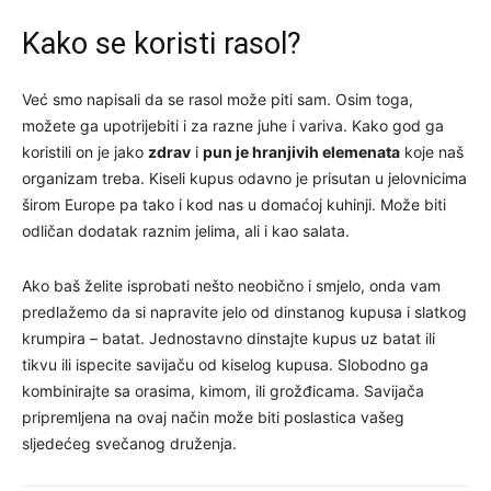
Kako se koristi rasol?
Već smo napisali da se rasol može piti sam. Osim toga,
možete ga upotrijebiti i za razne juhe i variva. Kako god ga
koristili on je jako
zdrav
i
pun je hranjivih elemenata
koje naš
organizam treba. Kiseli kupus odavno je prisutan u jelovnicima
širom Europe pa tako i kod nas u domaćoj kuhinji. Može biti
odličan dodatak raznim jelima, ali i kao salata.
Ako baš želite isprobati nešto neobično i smjelo, onda vam
predlažemo da si napravite jelo od dinstanog kupusa i slatkog
krumpira – batat. Jednostavno dinstajte kupus uz batat ili
tikvu ili ispecite savijaču od kiselog kupusa. Slobodno ga
kombinirajte sa orasima, kimom, ili grožđicama. Savijača
pripremljena na ovaj način može biti poslastica vašeg
sljedećeg svečanog druženja.