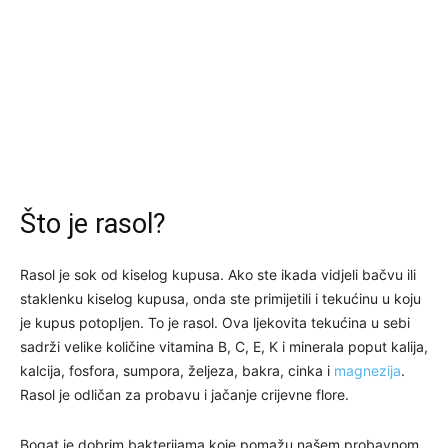
Što je rasol?
Rasol je sok od kiselog kupusa. Ako ste ikada vidjeli bačvu ili
staklenku kiselog kupusa, onda ste primijetili i tekućinu u koju
je kupus potopljen. To je rasol. Ova ljekovita tekućina u sebi
sadrži velike količine vitamina B, C, E, K i minerala poput kalija,
kalcija, fosfora, sumpora, željeza, bakra, cinka i
magnezija
.
Rasol je odličan za probavu i jačanje crijevne flore.
Bogat je dobrim bakterijama koje pomažu našem probavnom