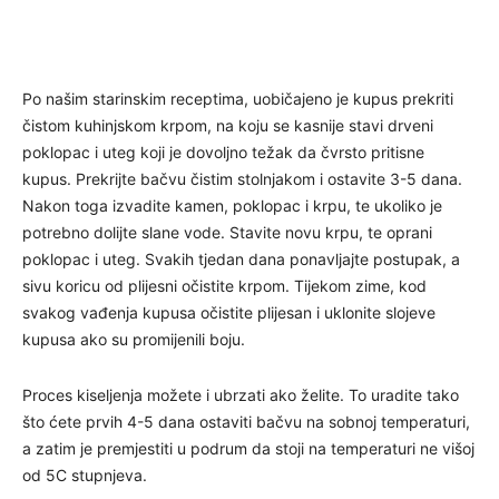
Po našim starinskim receptima, uobičajeno je kupus prekriti
čistom kuhinjskom krpom, na koju se kasnije stavi drveni
poklopac i uteg koji je dovoljno težak da čvrsto pritisne
kupus. Prekrijte bačvu čistim stolnjakom i ostavite 3-5 dana.
Nakon toga izvadite kamen, poklopac i krpu, te ukoliko je
potrebno dolijte slane vode. Stavite novu krpu, te oprani
poklopac i uteg. Svakih tjedan dana ponavljajte postupak, a
sivu koricu od plijesni očistite krpom. Tijekom zime, kod
svakog vađenja kupusa očistite plijesan i uklonite slojeve
kupusa ako su promijenili boju.
Proces kiseljenja možete i ubrzati ako želite. To uradite tako
što ćete prvih 4-5 dana ostaviti bačvu na sobnoj temperaturi,
a zatim je premjestiti u podrum da stoji na temperaturi ne višoj
od 5C stupnjeva.