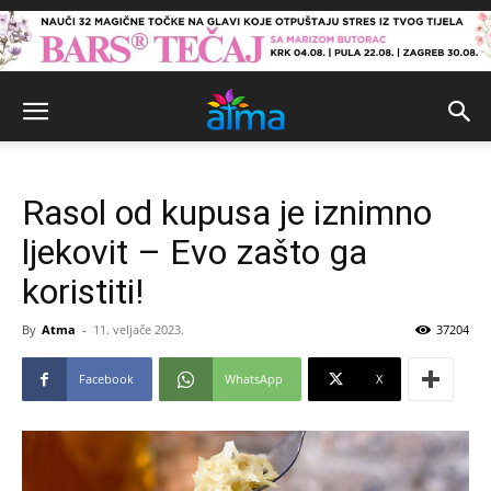
Rasol od kupusa je iznimno
ljekovit – Evo zašto ga
koristiti!
By
Atma
-
11. veljače 2023.
37204
Facebook
WhatsApp
X