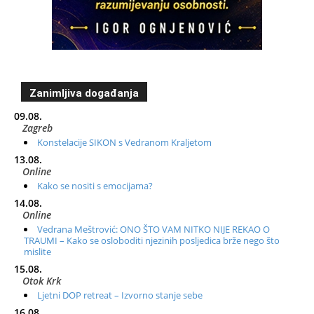
Zanimljiva događanja
09.08.
Zagreb
Konstelacije SIKON s Vedranom Kraljetom
13.08.
Online
Kako se nositi s emocijama?
14.08.
Online
Vedrana Meštrović: ONO ŠTO VAM NITKO NIJE REKAO O
TRAUMI – Kako se osloboditi njezinih posljedica brže nego što
mislite
15.08.
Otok Krk
Ljetni DOP retreat – Izvorno stanje sebe
16.08.