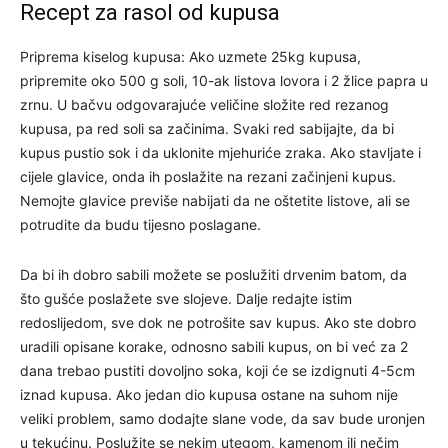
Recept za rasol od kupusa
Priprema kiselog kupusa: Ako uzmete 25kg kupusa,
pripremite oko 500 g soli, 10-ak listova lovora i 2 žlice papra u
zrnu. U bačvu odgovarajuće veličine složite red rezanog
kupusa, pa red soli sa začinima. Svaki red sabijajte, da bi
kupus pustio sok i da uklonite mjehuriće zraka. Ako stavljate i
cijele glavice, onda ih poslažite na rezani začinjeni kupus.
Nemojte glavice previše nabijati da ne oštetite listove, ali se
potrudite da budu tijesno poslagane.
Da bi ih dobro sabili možete se poslužiti drvenim batom, da
što gušće poslažete sve slojeve. Dalje redajte istim
redoslijedom, sve dok ne potrošite sav kupus. Ako ste dobro
uradili opisane korake, odnosno sabili kupus, on bi već za 2
dana trebao pustiti dovoljno soka, koji će se izdignuti 4-5cm
iznad kupusa. Ako jedan dio kupusa ostane na suhom nije
veliki problem, samo dodajte slane vode, da sav bude uronjen
u tekućinu. Poslužite se nekim utegom, kamenom ili nečim