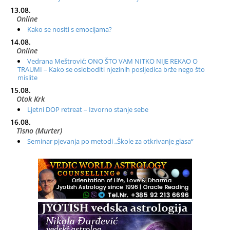
13.08.
Online
Kako se nositi s emocijama?
14.08.
Online
Vedrana Meštrović: ONO ŠTO VAM NITKO NIJE REKAO O
TRAUMI – Kako se osloboditi njezinih posljedica brže nego što
mislite
15.08.
Otok Krk
Ljetni DOP retreat – Izvorno stanje sebe
16.08.
Tisno (Murter)
Seminar pjevanja po metodi „Škole za otkrivanje glasa“
20.08.
Online
Radionica: Pomagači iz drugih dimenzija Online – otvoreno za
sve
21.08.
Zagreb+Online
Osnovni ThetaHealing® tečaj, Zagreb i Online
22.08.