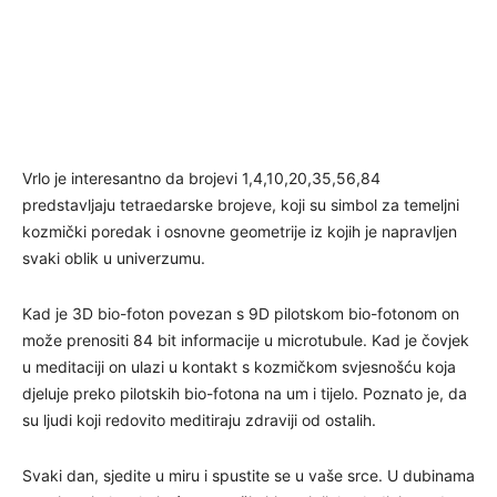
Vrlo je interesantno da brojevi 1,4,10,20,35,56,84
predstavljaju tetraedarske brojeve, koji su simbol za temeljni
kozmički poredak i osnovne geometrije iz kojih je napravljen
svaki oblik u univerzumu.
Kad je 3D bio-foton povezan s 9D pilotskom bio-fotonom on
može prenositi 84 bit informacije u microtubule. Kad je čovjek
u meditaciji on ulazi u kontakt s kozmičkom svjesnošću koja
djeluje preko pilotskih bio-fotona na um i tijelo. Poznato je, da
su ljudi koji redovito meditiraju zdraviji od ostalih.
Svaki dan, sjedite u miru i spustite se u vaše srce. U dubinama