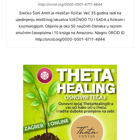
http://orcid.org/0000-0001-6711-4844
Srečko Šorli Amrit je mističar-fizičar. Već 35 godina radi na
ujedinjenju mističnog iskustva VJEČNOG TU I SADA s fizikom i
kozmologijom. Objavio je oko 50 naučnih članaka u raznim
stručnim časopisima i 10 knjiga na Amazonu. Njegov ORCID ID
http://orcid.org/0000-0001-6711-4844