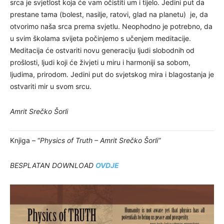
srca je svjetlost koja će vam očistiti um i tijelo. Jedini put da
prestane tama (bolest, nasilje, ratovi, glad na planetu) je, da
otvorimo naša srca prema svjetlu. Neophodno je potrebno, da
u svim školama svijeta počinjemo s učenjem meditacije.
Meditacija će ostvariti novu generaciju ljudi slobodnih od
prošlosti, ljudi koji će živjeti u miru i harmoniji sa sobom,
ljudima, prirodom. Jedini put do svjetskog mira i blagostanja je
ostvariti mir u svom srcu.
Amrit Srečko Šorli
Knjiga – “
Physics of Truth – Amrit Srečko Šorli”
BESPLATAN DOWNLOAD
OVDJE