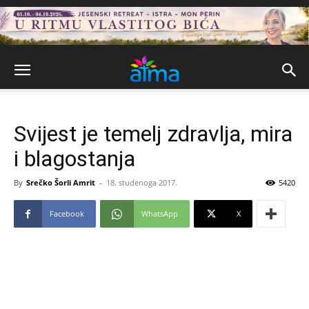
Svijest je temelj zdravlja, mira
i blagostanja
By
Srečko Šorli Amrit
-
18. studenoga 2017.
5420
Facebook
WhatsApp
X