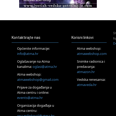
Pula
Access BARS®, otpusti stres
23.08.
Pula
Access Energetski Facelift®
24.08.
S
Zagreb
Kontaktirajte nas
Korisni linkovi
b
Pjesma srca / Zagreb
D
Online
Općenite informacije:
Atma webshop:
Tečaj Višeg Vodstva, razvijanja intuicije i Akaša zapisa
info@atma.hr
atmawebshop.com
26.08.
Oglašavanje na Atma
Snimke radionica i
Online
kanalima:
oglasi@atma.hr
predavanja:
Postanite Nositelj Vibracije Nove Zemlje
atmazon.hr
27.08.
Atma webshop:
Visoko
atmawebshop@gmail.com
Vedska renesansa:
Alemka Dauskardt – Jednodnevna radionica sistemskih
atmaveda.hr
Prijave za događanja u
konstelacija
Atma centru i online:
29.08.
events@atma.hr
Zagreb
HOD PO ŽERAVICI – Seminar koji mijenja tijelo, duh i um
Organizacija događaja u
SoulFest – Festival glazbe, mudrosti i zajedništva
Atma centru:
30.08.
ena.milinković@atma.hr