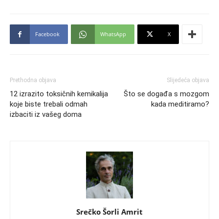
Facebook
WhatsApp
X
Prethodna objava
Slijedeća objava
12 izrazito toksičnih kemikalija
Što se događa s mozgom
koje biste trebali odmah
kada meditiramo?
izbaciti iz vašeg doma
Srečko Šorli Amrit