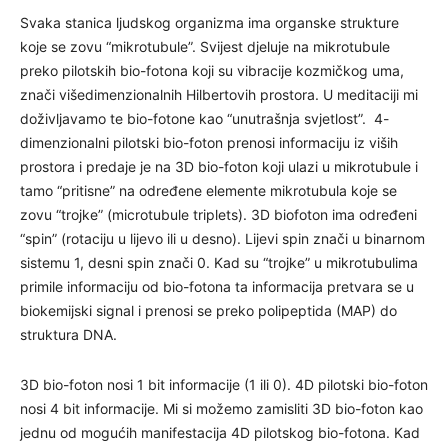
Svaka stanica ljudskog organizma ima organske strukture
koje se zovu “mikrotubule”. Svijest djeluje na mikrotubule
preko pilotskih bio-fotona koji su vibracije kozmičkog uma,
znači višedimenzionalnih Hilbertovih prostora. U meditaciji mi
doživljavamo te bio-fotone kao “unutrašnja svjetlost”. 4-
dimenzionalni pilotski bio-foton prenosi informaciju iz viših
prostora i predaje je na 3D bio-foton koji ulazi u mikrotubule i
tamo “pritisne” na određene elemente mikrotubula koje se
zovu “trojke” (microtubule triplets). 3D biofoton ima određeni
“spin” (rotaciju u lijevo ili u desno). Lijevi spin znači u binarnom
sistemu 1, desni spin znači 0. Kad su “trojke” u mikrotubulima
primile informaciju od bio-fotona ta informacija pretvara se u
biokemijski signal i prenosi se preko polipeptida (MAP) do
struktura DNA.
3D bio-foton nosi 1 bit informacije (1 ili 0). 4D pilotski bio-foton
nosi 4 bit informacije. Mi si možemo zamisliti 3D bio-foton kao
jednu od mogućih manifestacija 4D pilotskog bio-fotona. Kad