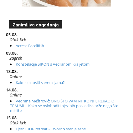
Zanimljiva događanja
05.08.
Otok Krk
Access Facelift®
09.08.
Zagreb
Konstelacije SIKON s Vedranom Kraljetom
13.08.
Online
Kako se nositi s emocijama?
14.08.
Online
Vedrana Meštrović: ONO ŠTO VAM NITKO NIJE REKAO O
TRAUMI – Kako se osloboditi njezinih posljedica brže nego što
mislite
15.08.
Otok Krk
Ljetni DOP retreat – Izvorno stanje sebe