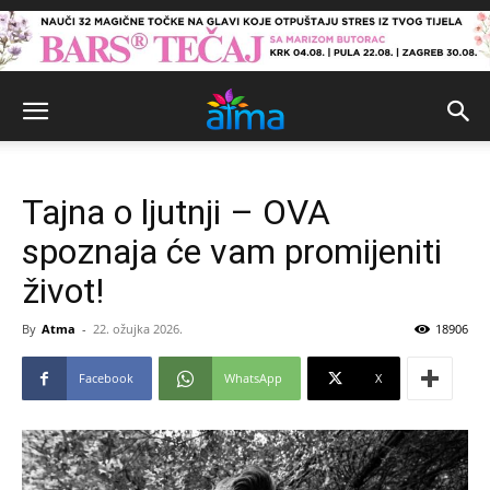
Tajna o ljutnji – OVA
spoznaja će vam promijeniti
život!
By
Atma
-
22. ožujka 2026.
18906
Facebook
WhatsApp
X