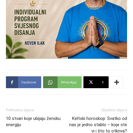
Facebook
WhatsApp
X
Prethodna objava
Slijedeća objava
10 stvari koje ubijaju žensku
Keltski horoskop: Svatko od
energiju
nas je jedno stablo – koje ste
vi i što to otkriva?