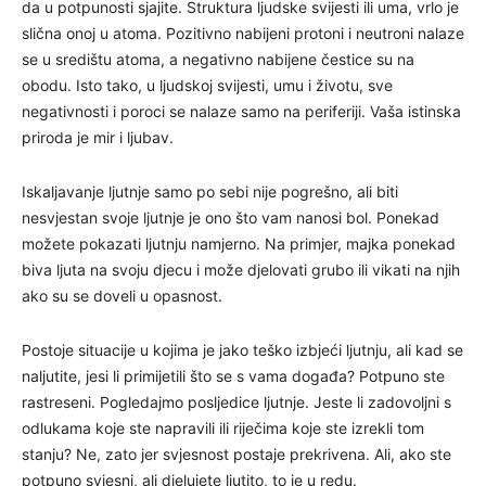
da u potpunosti sjajite. Struktura ljudske svijesti ili uma, vrlo je
slična onoj u atoma. Pozitivno nabijeni protoni i neutroni nalaze
se u središtu atoma, a negativno nabijene čestice su na
obodu. Isto tako, u ljudskoj svijesti, umu i životu, sve
negativnosti i poroci se nalaze samo na periferiji. Vaša istinska
priroda je mir i ljubav.
Iskaljavanje ljutnje samo po sebi nije pogrešno, ali biti
nesvjestan svoje ljutnje je ono što vam nanosi bol. Ponekad
možete pokazati ljutnju namjerno. Na primjer, majka ponekad
biva ljuta na svoju djecu i može djelovati grubo ili vikati na njih
ako su se doveli u opasnost.
Postoje situacije u kojima je jako teško izbjeći ljutnju, ali kad se
naljutite, jesi li primijetili što se s vama događa? Potpuno ste
rastreseni. Pogledajmo posljedice ljutnje. Jeste li zadovoljni s
odlukama koje ste napravili ili riječima koje ste izrekli tom
stanju? Ne, zato jer svjesnost postaje prekrivena. Ali, ako ste
potpuno svjesni, ali djelujete ljutito, to je u redu.