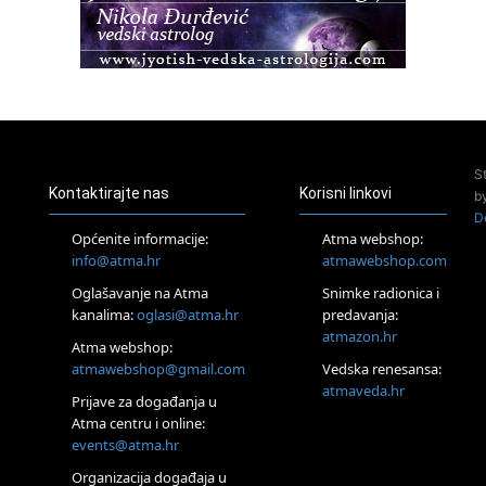
Healing course)
Pula
Access BARS®, otpusti stres
23.08.
Pula
Access Energetski Facelift®
24.08.
S
Zagreb
Kontaktirajte nas
Korisni linkovi
b
Pjesma srca / Zagreb
D
Online
Općenite informacije:
Atma webshop:
Tečaj Višeg Vodstva, razvijanja intuicije i Akaša zapisa
info@atma.hr
atmawebshop.com
25.08.
Oglašavanje na Atma
Snimke radionica i
Online
kanalima:
oglasi@atma.hr
predavanja:
Upisi u program Profesionalni hipnoterapeut — nova
generacija kreće 25.08. 2026.
atmazon.hr
Atma webshop:
26.08.
atmawebshop@gmail.com
Vedska renesansa:
Online
atmaveda.hr
Postanite Nositelj Vibracije Nove Zemlje
Prijave za događanja u
Atma centru i online:
27.08.
events@atma.hr
Visoko
Alemka Dauskardt – Jednodnevna radionica sistemskih
Organizacija događaja u
konstelacija