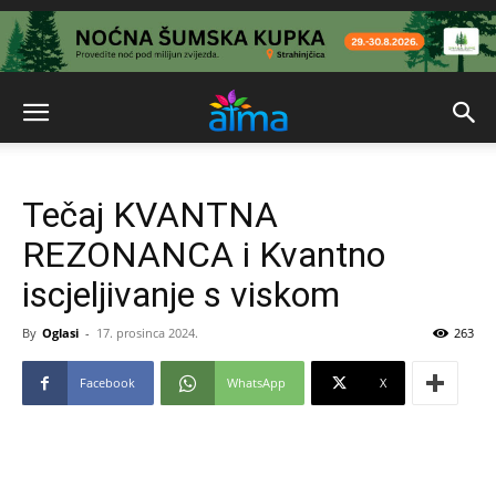
Tečaj KVANTNA
REZONANCA i Kvantno
iscjeljivanje s viskom
By
Oglasi
-
17. prosinca 2024.
263
Facebook
WhatsApp
X