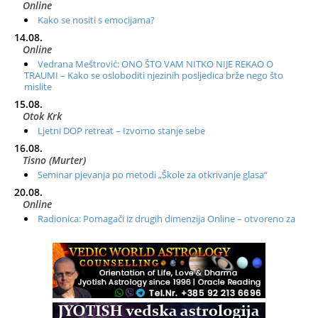
Online
Kako se nositi s emocijama?
14.08.
Online
Vedrana Meštrović: ONO ŠTO VAM NITKO NIJE REKAO O
TRAUMI – Kako se osloboditi njezinih posljedica brže nego što
mislite
15.08.
Otok Krk
Ljetni DOP retreat – Izvorno stanje sebe
16.08.
Tisno (Murter)
Seminar pjevanja po metodi „Škole za otkrivanje glasa“
20.08.
Online
Radionica: Pomagači iz drugih dimenzija Online – otvoreno za
sve
21.08.
Zagreb+Online
Osnovni ThetaHealing® tečaj, Zagreb i Online
22.08.
Zagreb
Osnovna radionica za izscjeljivanje pranom (Basic Pranic