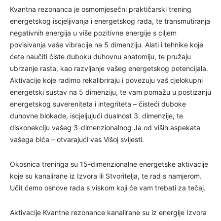
Kvantna rezonanca je osmomjesečni praktičarski trening
energetskog iscjeljivanja i energetskog rada, te transmutiranja
negativnih energija u više pozitivne energije s ciljem
povisivanja vaše vibracije na 5 dimenziju. Alati i tehnike koje
ćete naučiti čiste duboku duhovnu anatomiju, te pružaju
ubrzanje rasta, kao razvijanje vašeg energetskog potencijala.
Aktivacije koje radimo rekalibriraju i povezuju vaš cjelokupni
energetski sustav na 5 dimenziju, te vam pomažu u postizanju
energetskog suvereniteta i integriteta – čisteći duboke
duhovne blokade, iscjeljujući dualnost 3. dimenzije, te
diskonekciju vašeg 3-dimenzionalnog Ja od viših aspekata
vašega bića – otvarajući vas Višoj svijesti.
Okosnica treninga su 15-dimenzionalne energetske aktivacije
koje su kanalirane iz Izvora ili Stvoritelja, te rad s namjerom.
Učit ćemo osnove rada s viskom koji će vam trebati za tečaj.
Aktivacije Kvantne rezonance kanalirane su iz energije Izvora