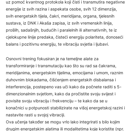
uz pomoć kvantnog protokola koji čisti i transmutira negativne
energije iz svih razina i aspekata osobe, svih 12 dimenzija,
svih energetskih tijela, čakri, meridijana, organa, tjelesnih
sustava, iz DNK i Akaša zapisa, iz svih vremenskih linija,
prošlih, sadašnjih, budućih i paralelnih ili alternativnih, te iz
cjelokupne linije predaka, čisteći energiju polariteta, donoseći
balans i pozitivnu energiju, te vibraciju svjetla i ljubavi.
Osnovni trening fokusiran je na temeljne alate za
transformiranje i transmutaciju kao što su rad sa čakrama,
meridijanima, energetskim tijelima, emocijama i umom, raznim
duhovnim blokadama, čišćenjem energetskih disbalansa i
interferencija, postepeno vas uči kako da počnete raditi s 5-
dimenzionalnim svjetlom, kako da pročistite svoju svijest i
povisite svoju vibraciju i frekvenciju – te kako da se u
konačnici u potpunosti stabilizirate na višoj energetskoj razini i
nastavite rasti u svojoj vibraciji.
Ova učenja također se mogu vrlo lako integrirati s bilo kojim
drugim energetskim alatima ili modalitetima koje koristite (npr.