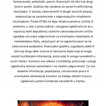
farmaceutski, psihološki, pravni, financijski niti bilo koji drugi
stručni savjet. Sadržaj nije zamjena za savjet kvalificiranog
stručnjaka. U slučaju zdravstvenih ili drugih stručnih pitanja,
preporučuje se savjetovanje s odgovarajućim ovlaštenim
stručnjakom. Portal ATMA ne daje nikakva jamstva, izričita ili
prešutna, u vezi s proizvodima i uslugama oglašivača te se u
najvećoj mjeri dopuštenoj važećim zakonodavstvom izričito
ograđuje od svake odgovornosti za eventualnu materijalnu ili
nematerijalnu štetu, uključujući ali ne ograničavajući se na
zdravstvene posljedice, financijske gubitke, izgubljenu dobit ili
bilo koji drugi oblik izravne ili neizravne štete koja bi mogla
nastati korištenjem informacija, proizvoda ili usluga navedenih u
ovom članku. Korisnici sve odluke o korištenju proizvoda i usluga
oglašivača donose samostalno i na vlastitu odgovornost. Za sve
dodatne informacije, pojašnjenja, ostvarivanje prava ili
eventualne reklamacije korisnici se trebaju obratiti izravno
oglašivaču putem kontakata navedenih u članku.